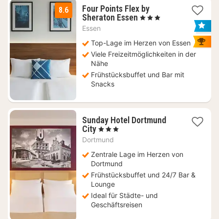
Four Points Flex by
8.6
1
Sheraton Essen
, 3 Sterne
Nacht
Essen
ab
96,60
Top-Lage im Herzen von Essen
€
Viele Freizeitmöglichkeiten in der
Nähe
Frühstücksbuffet und Bar mit
Snacks
Sunday Hotel Dortmund
1
City
, 3 Sterne
Nacht
Dortmund
ab
61,15
Zentrale Lage im Herzen von
€
Dortmund
Frühstücksbuffet und 24/7 Bar &
Lounge
Ideal für Städte- und
Geschäftsreisen