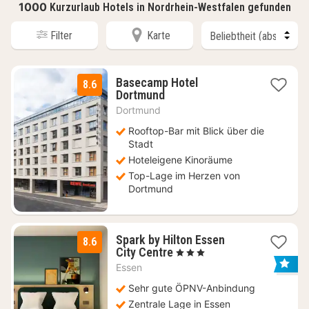
1000
Kurzurlaub Hotels in Nordrhein-Westfalen gefunden
Filter
Karte
Basecamp Hotel
8.6
2
Dortmund
Nächte
Dortmund
ab
84,93
Rooftop-Bar mit Blick über die
€
Stadt
Hoteleigene Kinoräume
Top-Lage im Herzen von
Dortmund
Spark by Hilton Essen
8.6
3
City Centre
, 3 Sterne
Nächte
Essen
ab
52,15
Sehr gute ÖPNV-Anbindung
€
Zentrale Lage in Essen