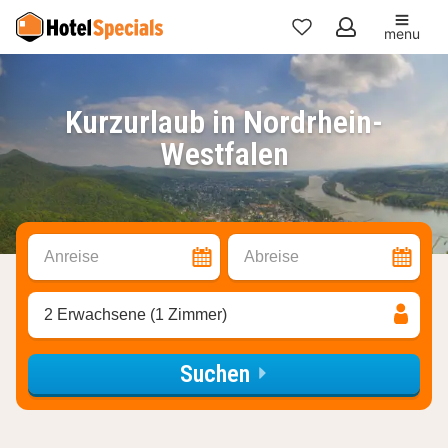
menu
Meine
Favoriten
Kurzurlaub in Nordrhein-
Westfalen
Anreise
Abreise
2 Erwachsene (1 Zimmer)
Suchen