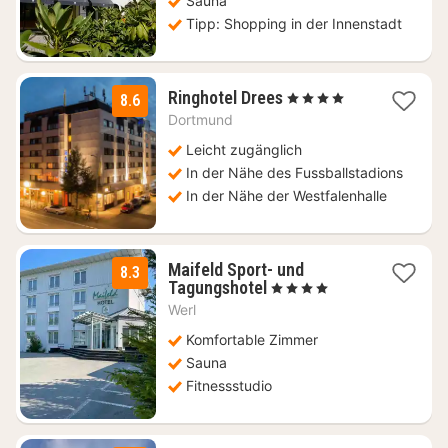
Sauna
Tipp: Shopping in der Innenstadt
1
Ringhotel Drees
, 4 Sterne
8.6
Nacht
Dortmund
ab
131,15
Leicht zugänglich
€
In der Nähe des Fussballstadions
In der Nähe der Westfalenhalle
Maifeld Sport- und
8.3
1
Tagungshotel
, 4 Sterne
Nacht
Werl
ab
89
Komfortable Zimmer
€
Sauna
Fitnessstudio