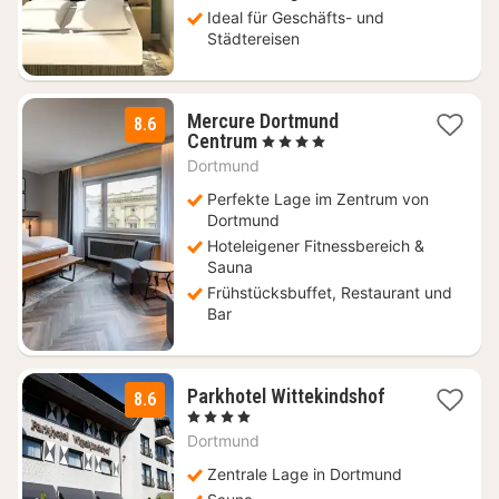
Ideal für Geschäfts- und
Städtereisen
Mercure Dortmund
8.6
1
Centrum
, 4 Sterne
Nacht
Dortmund
ab
95,68
Perfekte Lage im Zentrum von
€
Dortmund
Hoteleigener Fitnessbereich &
Sauna
Frühstücksbuffet, Restaurant und
Bar
1
Parkhotel Wittekindshof
8.6
Nacht
, 4 Sterne
ab
Dortmund
150,81
€
Zentrale Lage in Dortmund