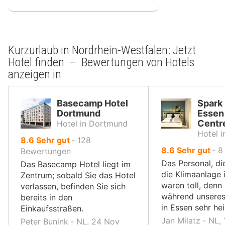
Kurzurlaub in Nordrhein-Westfalen: Jetzt
Hotel finden – Bewertungen von Hotels
anzeigen in
Basecamp Hotel
Spark 
Dortmund
Essen
Centr
Hotel in Dortmund
Hotel i
von
8.6
Sehr gut
‐
128
von
8.6
Sehr gut
‐
8
10,
Bewertungen
10,
Das Personal, di
Das Basecamp Hotel liegt im
die Klimaanlage
Zentrum; sobald Sie das Hotel
waren toll, denn
verlassen, befinden Sie sich
während unseres
bereits in den
in Essen sehr hei
Einkaufsstraßen.
Jan Milatz ‐ NL,
Peter Bunink ‐ NL, 24 Nov