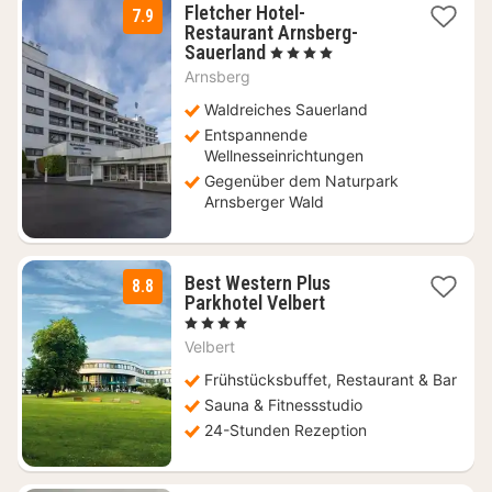
Fletcher Hotel-
7.9
Restaurant Arnsberg-
1
Sauerland
, 4 Sterne
Nacht
Arnsberg
ab
99
Waldreiches Sauerland
€
Entspannende
Wellnesseinrichtungen
Gegenüber dem Naturpark
Arnsberger Wald
Best Western Plus
8.8
1
Parkhotel Velbert
Nacht
, 4 Sterne
ab
Velbert
81,60
€
Frühstücksbuffet, Restaurant & Bar
Sauna & Fitnessstudio
24-Stunden Rezeption