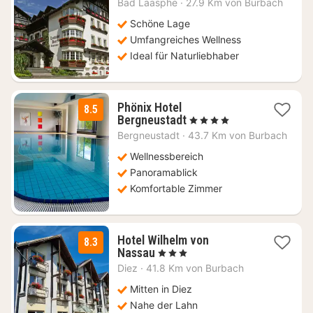
Bad Laasphe
·
27.9 Km von Burbach
ab
143,19
Schöne Lage
€
Umfangreiches Wellness
Ideal für Naturliebhaber
Phönix Hotel
8.5
1
Bergneustadt
, 4 Sterne
Nacht
Bergneustadt
·
43.7 Km von Burbach
ab
140
Wellnessbereich
€
Panoramablick
Komfortable Zimmer
Hotel Wilhelm von
8.3
1
Nassau
, 3 Sterne
Nacht
Diez
·
41.8 Km von Burbach
ab
125
Mitten in Diez
€
Nahe der Lahn