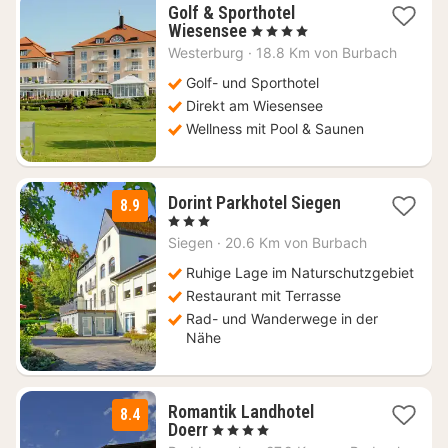
Golf & Sporthotel
1
Wiesensee
, 4 Sterne
Nacht
Westerburg
·
18.8 Km von Burbach
ab
169
Golf- und Sporthotel
€
Direkt am Wiesensee
Wellness mit Pool & Saunen
1
Dorint Parkhotel Siegen
8.9
Nacht
, 3 Sterne
ab
Siegen
·
20.6 Km von Burbach
84,11
€
Ruhige Lage im Naturschutzgebiet
Restaurant mit Terrasse
Rad- und Wanderwege in der
Nähe
Romantik Landhotel
8.4
1
Doerr
, 4 Sterne
Nacht