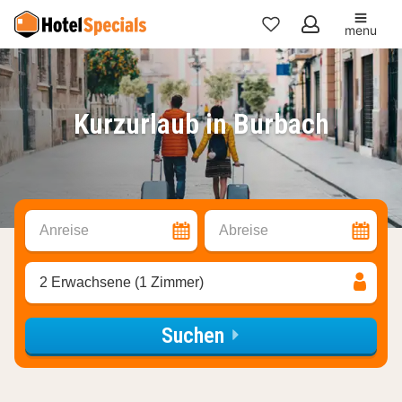
menu
Meine
Favoriten
Kurzurlaub in Burbach
Anreise
Abreise
2 Erwachsene (1 Zimmer)
Suchen