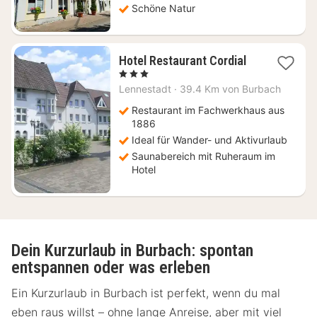
Schöne Natur
1
Hotel Restaurant Cordial
Nacht
, 3 Sterne
ab
Lennestadt
·
39.4 Km von Burbach
99
€
Restaurant im Fachwerkhaus aus
1886
Ideal für Wander- und Aktivurlaub
Saunabereich mit Ruheraum im
Hotel
Dein Kurzurlaub in Burbach: spontan
entspannen oder was erleben
Ein Kurzurlaub in Burbach ist perfekt, wenn du mal
eben raus willst – ohne lange Anreise, aber mit viel