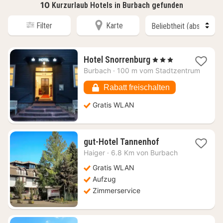
10
Kurzurlaub Hotels in Burbach gefunden
Filter
Karte
1
Hotel Snorrenburg
, 3 Sterne
Nacht
Burbach
·
100 m vom Stadtzentrum
ab
106,97
Rabatt freischalten
€
Gratis WLAN
1
gut-Hotel Tannenhof
Nacht
Haiger
·
6.8 Km von Burbach
ab
84,11
Gratis WLAN
€
Aufzug
Zimmerservice