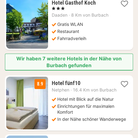
1
Hotel Gasthof Koch
Nacht
, 3 Sterne
ab
Daaden
·
8 Km von Burbach
86,12
€
Gratis WLAN
Restaurant
Fahrradverleih
Wir haben 7 weitere Hotels in der Nähe von
Burbach gefunden
1
Hotel fünf10
8.9
Nacht
Netphen
·
16.4 Km von Burbach
ab
114
Hotel mit Blick auf die Natur
€
Einrichtungen für maximalen
Komfort
In der Nähe schöner Wanderwege