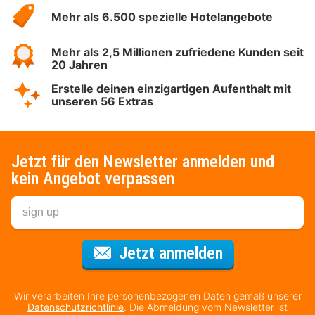
Hotelspecials
Mehr als 6.500 spezielle Hotelangebote
Mehr als 2,5 Millionen zufriedene Kunden seit
20 Jahren
Erstelle deinen einzigartigen Aufenthalt mit
unseren 56 Extras
Jetzt für den Newsletter anmelden und
kein Angebot verpassen
Für den Newsl
Jetzt anmelden
Wir verarbeiten Ihre personenbezogenen Daten gemäß unserer
Datenschutzrichtlinie
. Die Abmeldung vom Newsletter ist