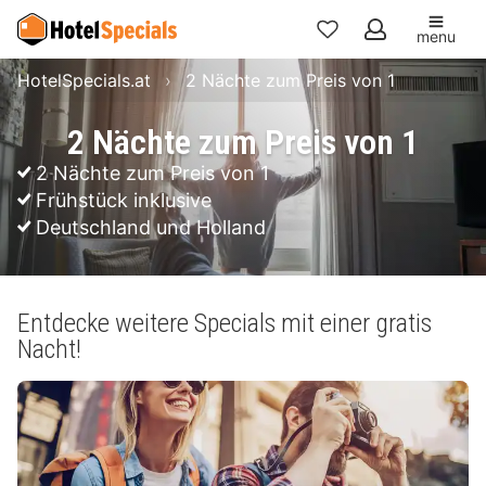
menu
Meine
HotelSpecials.at
2 Nächte zum Preis von 1
Favoriten
2 Nächte zum Preis von 1
2 Nächte zum Preis von 1
Frühstück inklusive
Deutschland und Holland
Entdecke weitere Specials mit einer gratis
Nacht!