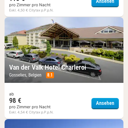
Van de
Ansehen
pro Zimmer pro Nacht
Exkl. 4,50 € Citytax p.P.p.N.
Van der Valk Hotel Charleroi
Gosselies, Belgien
8.1
ab
98 €
Van de
Ansehen
pro Zimmer pro Nacht
Exkl. 4,54 € Citytax p.P.p.N.