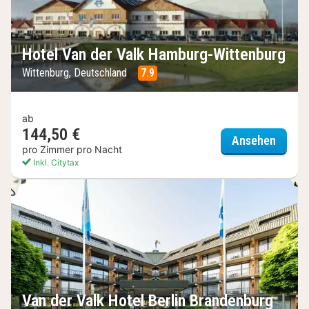
Hotel Van der Valk Hamburg-Wittenburg
Wittenburg, Deutschland
7.9
ab
144,50 €
Hotel 
Ansehen
pro Zimmer pro Nacht
Inkl. Citytax
Van der Valk Hotel Berlin Brandenburg