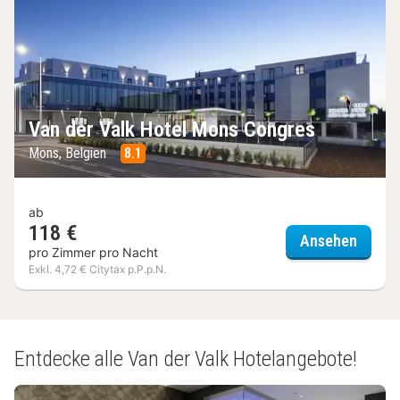
Van der Valk Hotel Mons Congres
Mons, Belgien
8.1
ab
118 €
Van de
Ansehen
pro Zimmer pro Nacht
Exkl. 4,72 € Citytax p.P.p.N.
(4
Ergebnisse)
Entdecke alle Van der Valk Hotelangebote!