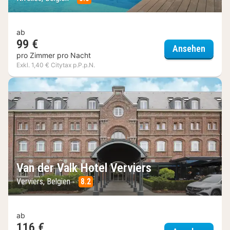
ab
99 €
Van de
Ansehen
pro Zimmer pro Nacht
Exkl. 1,40 € Citytax p.P.p.N.
Van der Valk Hotel Verviers
Verviers, Belgien
8.2
ab
116 €