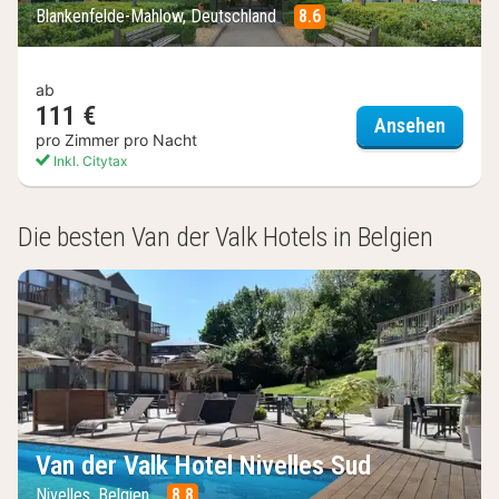
Blankenfelde-Mahlow, Deutschland
8.6
ab
111 €
Van de
Ansehen
pro Zimmer pro Nacht
Inkl. Citytax
(2
Ergebnisse)
Die besten Van der Valk Hotels in Belgien
Van der Valk Hotel Nivelles Sud
Nivelles, Belgien
8.8