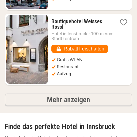
Boutiquehotel Weisses
1
Rössl
Nacht
Hotel in
Innsbruck
·
100 m vom
ab
Stadtzentrum
223,56
€
Rabatt freischalten
Gratis WLAN
Restaurant
Aufzug
Ergebnisse
Mehr anzeigen
Finde das perfekte Hotel in Innsbruck