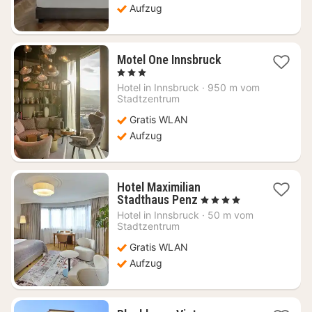
Aufzug
1
Motel One Innsbruck
Nacht
, 3 Sterne
ab
Hotel in
Innsbruck
·
950 m vom
124,09
Stadtzentrum
€
Gratis WLAN
Aufzug
Hotel Maximilian
1
Stadthaus Penz
, 4 Sterne
Nacht
Hotel in
Innsbruck
·
50 m vom
ab
Stadtzentrum
138,18
Gratis WLAN
€
Aufzug