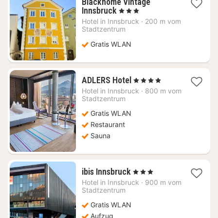
Blackhome Vintage
1
Innsbruck
, 3 Sterne
Nacht
Hotel in
Innsbruck
·
200 m vom
ab
Stadtzentrum
155,34
Gratis WLAN
€
1
ADLERS Hotel
, 4 Sterne
Nacht
Hotel in
Innsbruck
·
800 m vom
ab
Stadtzentrum
152,73
Gratis WLAN
€
Restaurant
Sauna
1
ibis Innsbruck
, 3 Sterne
Nacht
Hotel in
Innsbruck
·
900 m vom
ab
Stadtzentrum
93,64
Gratis WLAN
€
Aufzug