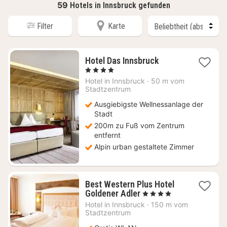
59
Hotels in Innsbruck gefunden
Filter
Karte
2
Hotel Das Innsbruck
Nächte
, 4 Sterne
ab
Hotel in
Innsbruck
·
50 m vom
202,50
Stadtzentrum
€
Ausgiebigste Wellnessanlage der
Stadt
200m zu Fuß vom Zentrum
entfernt
Alpin urban gestaltete Zimmer
Best Western Plus Hotel
1
Goldener Adler
, 4 Sterne
Nacht
Hotel in
Innsbruck
·
150 m vom
ab
Stadtzentrum
162,49