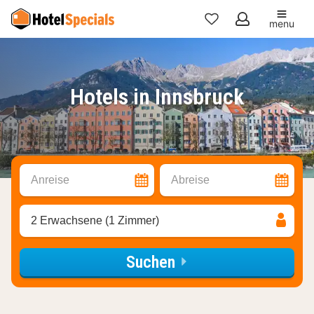
menu
Meine
Favoriten
Hotels in Innsbruck
Anreise
Abreise
2 Erwachsene (1 Zimmer)
Suchen