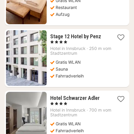
Gratis WLAN
€
Restaurant
Aufzug
1
Stage 12 Hotel by Penz
Nacht
, 4 Sterne
ab
Hotel in
Innsbruck
·
250 m vom
134,57
Stadtzentrum
€
Gratis WLAN
Sauna
Fahrradverleih
1
Hotel Schwarzer Adler
Nacht
, 4 Sterne
ab
Hotel in
Innsbruck
·
700 m vom
147,01
Stadtzentrum
€
Gratis WLAN
Fahrradverleih