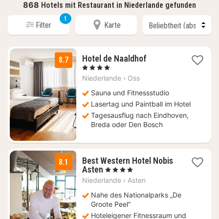
868
Hotels mit Restaurant in Niederlande gefunden
1
Filter
Karte
1
Hotel de Naaldhof
8.7
Nacht
, 4 Sterne
ab
Niederlande
›
Oss
130
€
Sauna und Fitnessstudio
Lasertag und Paintball im Hotel
Tagesausflug nach Eindhoven,
Breda oder Den Bosch
Best Western Hotel Nobis
8.1
1
Asten
, 4 Sterne
Nacht
Niederlande
›
Asten
ab
110
Nahe des Nationalparks „De
€
Groote Peel“
Hoteleigener Fitnessraum und