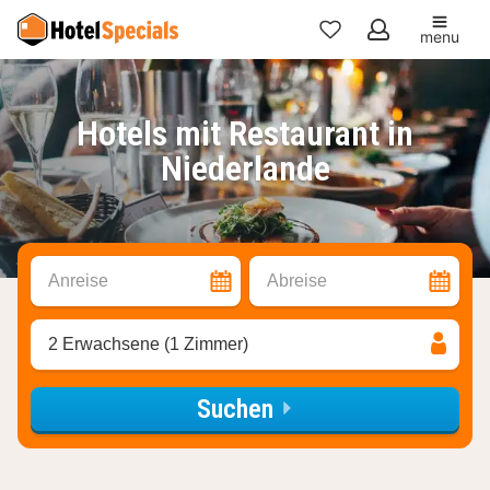
menu
Meine
Favoriten
Hotels mit Restaurant in
Niederlande
Anreise
Abreise
2 Erwachsene (1 Zimmer)
Suchen