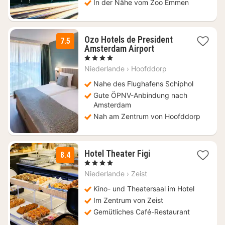
In der Nähe vom Zoo Emmen
Ozo Hotels de President
7.5
1
Amsterdam Airport
Nacht
, 4 Sterne
ab
Niederlande
›
Hoofddorp
115,47
€
Nahe des Flughafens Schiphol
Gute ÖPNV-Anbindung nach
Amsterdam
Nah am Zentrum von Hoofddorp
1
Hotel Theater Figi
8.4
Nacht
, 4 Sterne
ab
Niederlande
›
Zeist
96,80
€
Kino- und Theatersaal im Hotel
Im Zentrum von Zeist
Gemütliches Café-Restaurant