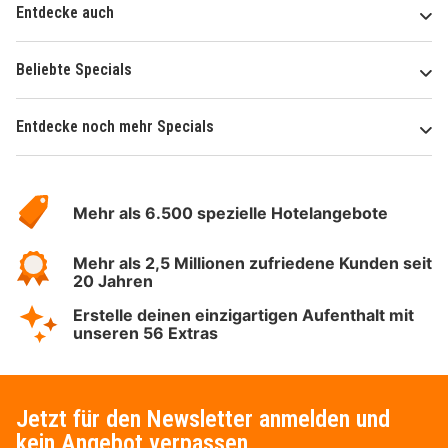
Entdecke auch
Beliebte Specials
Entdecke noch mehr Specials
Über
Hotelspecials
Mehr als 6.500 spezielle Hotelangebote
Mehr als 2,5 Millionen zufriedene Kunden seit
20 Jahren
Erstelle deinen einzigartigen Aufenthalt mit
unseren 56 Extras
Jetzt für den Newsletter anmelden und
kein Angebot verpassen