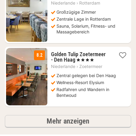
Nacht
Niederlande
›
Rotterdam
ab
102,56
Großzügige Zimmer
€
Zentrale Lage in Rotterdam
Sauna, Solarium, Fitness- und
Massagebereich
Golden Tulip Zoetermeer
8.2
1
- Den Haag
, 4 Sterne
Nacht
Niederlande
›
Zoetermeer
ab
116,63
Zentral gelegen bei Den Haag
€
Wellness-Resort Elysium
Radfahren und Wandern in
Bentwoud
Ergebnisse
Mehr anzeigen