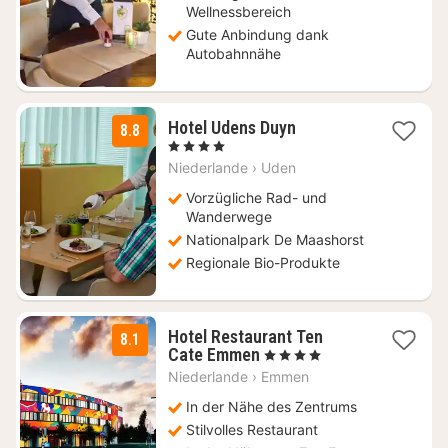
Wellnessbereich
Gute Anbindung dank
Autobahnnähe
2
Hotel Udens Duyn
8.8
Nächte
, 4 Sterne
ab
Niederlande
›
Uden
99
€
Vorzügliche Rad- und
Wanderwege
Nationalpark De Maashorst
Regionale Bio-Produkte
Hotel Restaurant Ten
8.1
1
Cate Emmen
, 4 Sterne
Nacht
Niederlande
›
Emmen
ab
103
In der Nähe des Zentrums
€
Stilvolles Restaurant