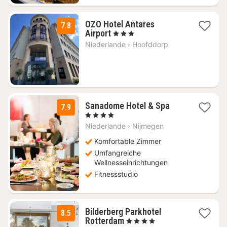
OZO Hotel Antares
7.8
1
Airport
, 3 Sterne
Nacht
Niederlande
›
Hoofddorp
ab
96,23
€
1
Sanadome Hotel & Spa
7.9
Nacht
, 4 Sterne
ab
Niederlande
›
Nijmegen
164
€
Komfortable Zimmer
Umfangreiche
Wellnesseinrichtungen
Fitnessstudio
Bilderberg Parkhotel
8.5
1
Rotterdam
, 4 Sterne