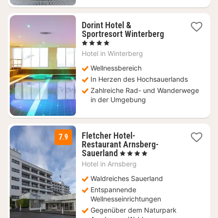
Dorint Hotel &
1
Sportresort Winterberg
Nacht
, 4 Sterne
ab
Hotel in
Winterberg
99
€
Wellnessbereich
In Herzen des Hochsauerlands
Zahlreiche Rad- und Wanderwege
in der Umgebung
Fletcher Hotel-
7.9
Restaurant Arnsberg-
1
Sauerland
, 4 Sterne
Nacht
Hotel in
Arnsberg
ab
99
Waldreiches Sauerland
€
Entspannende
Wellnesseinrichtungen
Gegenüber dem Naturpark