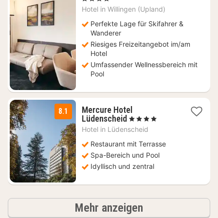
ab
Hotel in
Willingen (Upland)
99,50
€
Perfekte Lage für Skifahrer &
Wanderer
Riesiges Freizeitangebot im/am
Hotel
Umfassender Wellnessbereich mit
Pool
Mercure Hotel
8.1
2
Lüdenscheid
, 4 Sterne
Nächte
Hotel in
Lüdenscheid
ab
64
Restaurant mit Terrasse
€
Spa-Bereich und Pool
Idyllisch und zentral
Ergebnisse
Mehr anzeigen