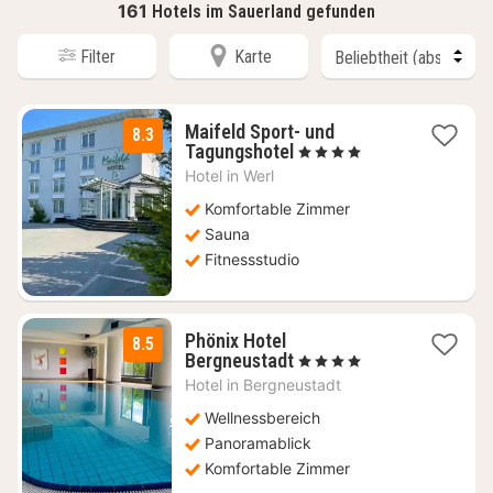
161
Hotels im Sauerland gefunden
Filter
Karte
Maifeld Sport- und
8.3
1
Tagungshotel
, 4 Sterne
Nacht
Hotel in
Werl
ab
89
Komfortable Zimmer
€
Sauna
Fitnessstudio
Phönix Hotel
8.5
1
Bergneustadt
, 4 Sterne
Nacht
Hotel in
Bergneustadt
ab
140
Wellnessbereich
€
Panoramablick
Komfortable Zimmer