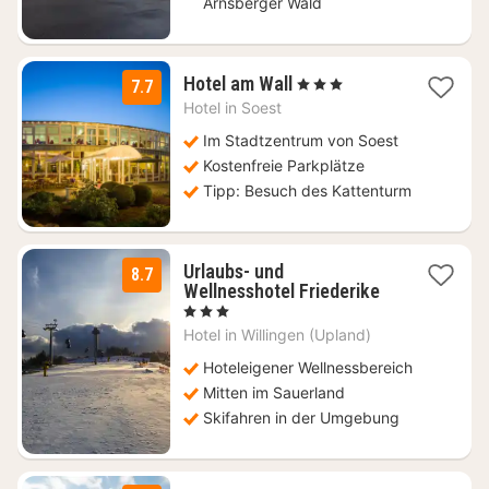
Arnsberger Wald
1
Hotel am Wall
, 3 Sterne
7.7
Nacht
Hotel in
Soest
ab
81,86
Im Stadtzentrum von Soest
€
Kostenfreie Parkplätze
Tipp: Besuch des Kattenturm
Urlaubs- und
8.7
2
Wellnesshotel Friederike
Nächte
, 3 Sterne
ab
Hotel in
Willingen (Upland)
134
€
Hoteleigener Wellnessbereich
Mitten im Sauerland
Skifahren in der Umgebung