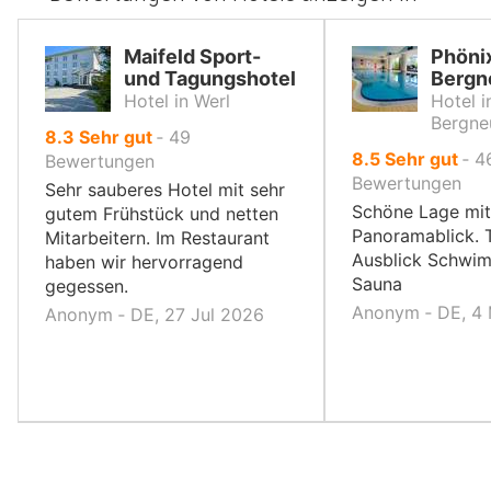
Maifeld Sport-
Phöni
und Tagungshotel
Bergn
Hotel in Werl
Hotel i
Bergne
von
8.3
Sehr gut
‐
49
von
8.5
Sehr gut
‐
4
10,
Bewertungen
10,
Bewertungen
Sehr sauberes Hotel mit sehr
Schöne Lage mit
gutem Frühstück und netten
Panoramablick. T
Mitarbeitern. Im Restaurant
Ausblick Schwi
haben wir hervorragend
Sauna
gegessen.
Anonym ‐ DE, 4
Anonym ‐ DE, 27 Jul 2026