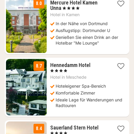
Mercure Hotel Kamen
8.0
1
Unna
, 4 Sterne
Nacht
Hotel in
Kamen
ab
89
In der Nähe von Dortmund
€
Ausflugstipp: Dortmunder U
Genießen Sie einen Drink an der
Hotelbar "Me Lounge"
3
Hennedamm Hotel
8.7
Nächte
, 4 Sterne
ab
Hotel in
Meschede
106
€
Hoteleigener Spa-Bereich
Komfortable Zimmer
Ideale Lage für Wanderungen und
Radtouren
2
Sauerland Stern Hotel
8.4
Nächte
, 4 Sterne