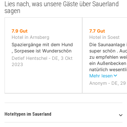
Lies nach, was unsere Gäste über Sauerland
sagen
von
von
7.9
Gut
7.7
Gut
10,
10,
Hotel in Arnsberg
Hotel in Soest
Spaziergänge mit dem Hund
Die Saunaanlage i
, Sorpesee ist Wunderschön
super schön . Auc
zu empfehlen wei
Detlef Hentschel ‐ DE, 3 Okt
ein Außenbecken 
2023
natürlich wesentl
ist als im Freibad
Mehr lesen
Anonym ‐ DE, 29
Hoteltypen im Sauerland