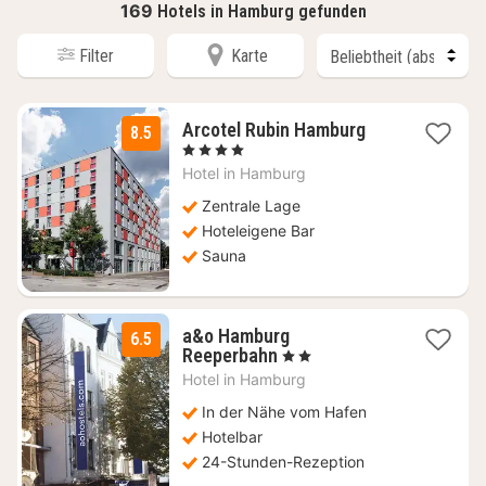
169
Hotels in Hamburg gefunden
Filter
Karte
1
Arcotel Rubin Hamburg
8.5
Nacht
, 4 Sterne
ab
Hotel in
Hamburg
104,52
€
Zentrale Lage
Hoteleigene Bar
Sauna
a&o Hamburg
6.5
2
Reeperbahn
, 2 Sterne
Nächte
Hotel in
Hamburg
ab
62,09
In der Nähe vom Hafen
€
Hotelbar
24-Stunden-Rezeption