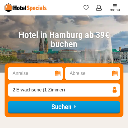
menu
Meine
Favoriten
Hotel in Hamburg ab 39€
buchen
Anreise
Abreise
2 Erwachsene (1 Zimmer)
Suchen