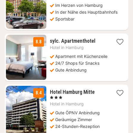
ab
72,66
Im Herzen von Hamburg
€
In der Nähe des Hauptbahnhofs
Sportsbar
2
sylc. Apartmenthotel
8.8
Nächte
Hotel in
Hamburg
ab
96
Apartment mit Küchenzeile
€
24/7 Shops für Snacks
Gute Anbindung
1
Hotel Hamburg Mitte
8.4
Nacht
, 3 Sterne
ab
Hotel in
Hamburg
107,10
€
Gute ÖPNV Anbindung
Geräumige Zimmer
24-Stunden-Rezeption