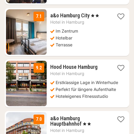
2
a&o Hamburg City
, 2 Sterne
7.1
Nächte
Hotel in
Hamburg
ab
83,03
Im Zentrum
€
Hotelbar
Terrasse
1
Hood House Hamburg
9.2
Nacht
Hotel in
Hamburg
ab
144
Erstklassige Lage in Winterhude
€
Perfekt für längere Aufenthalte
Hoteleigenes Fitnessstudio
a&o Hamburg
7.0
2
Hauptbahnhof
, 2 Sterne
Nächte
Hotel in
Hamburg