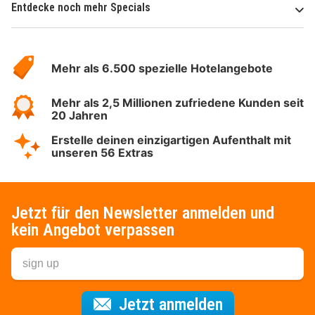
Entdecke noch mehr Specials
Über
Hotelspecials
Mehr als 6.500 spezielle Hotelangebote
Mehr als 2,5 Millionen zufriedene Kunden seit
20 Jahren
Erstelle deinen einzigartigen Aufenthalt mit
unseren 56 Extras
Jetzt für den Newsletter anmelden und
kein Angebot verpassen
Für den Newsl
Jetzt anmelden