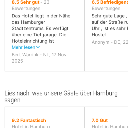
von
von
8.5
Sehr gut
‐
23
6.5
Befriedigen
10,
10,
Bewertungen
Bewertungen
Das Hotel liegt in der Nähe
Sehr gute Lage ,
des Hamburger
auf der Straße r
Stadtzentrums. Es verfügt
Uhr , ist es sehr
über eine Tiefgarage. Die
Hostel .
Hoteleinrichtung ist
Anonym ‐ DE, 2
geschmackvoll und
Mehr lesen
ansprechend. Das Frühstück
Bert Warrink ‐ NL, 17 Nov
ist hervorragend.
2025
Lies nach, was unsere Gäste über Hamburg
sagen
von
von
9.2
Fantastisch
7.0
Gut
10,
10,
Hotel in Hamburg
Hotel in Hambur