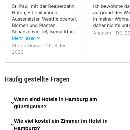
St. Pauli mit der Reeperbahn,
Ich bewohnte da
Hafen, Elbphilamonie,
aufgrund des W
Aussenalster, Westfieldcenter,
in meiner Wohnu
Blomen und Planten,
daher nichts un
Schanzenviertel, Isemarkt in
Anonym ‐ DE, 2
Eppendorf, Port de Lumières
Mehr lesen
(zu unserer Zeit „Wunderwelt
Stefan Höing ‐ DE, 8 Jun
Ozean), Innenstadt mit
2026
Alsterhaus, Michel etc.
Häufig gestellte Fragen
Wann sind Hotels in Hamburg am
günstigsten?
Wie viel kostet ein Zimmer im Hotel in
Hamburg?