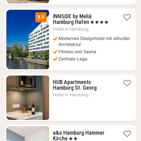
INNSiDE by Meliá
8.9
1
Hamburg Hafen
, 4 Sterne
Nacht
Hotel in
Hamburg
ab
119
Modernes Designhotel mit stilvoller
€
Architektur
Fitness und Sauna
Zentrale Lage
HUB Apartments
1
Hamburg St. Georg
Nacht
Hotel in
Hamburg
ab
85
€
a&o Hamburg Hammer
2
Kirche
, 2 Sterne