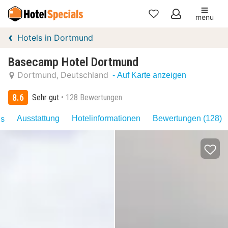
menu
Meine
Hotels in Dortmund
Favoriten
Basecamp Hotel Dortmund
Dortmund
Deutschland
- Auf Karte anzeigen
8.6
Sehr gut
128 Bewertungen
as
Ausstattung
Hotelinformationen
Bewertungen (128)