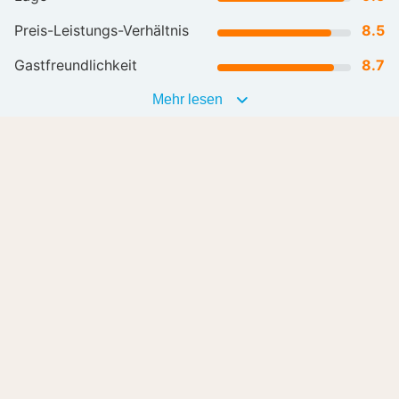
Preis-Leistungs-Verhältnis
8.5
Gastfreundlichkeit
8.7
Mehr lesen
all reviews (128)
Lass dich inspirieren
Romantische
Wellnesshotels
Hotels
L