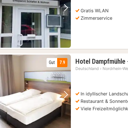
€
Gratis WLAN
Vorheriges Bild
Nächstes Bild
Zimmerservice
Hotel Dampfmühle
Gut
7.9
Deutschland
›
Nordrhein-We
In idyllischer Landsch
Vorheriges Bild
Nächstes Bild
Restaurant & Sonnent
Viele Freizeitmöglich