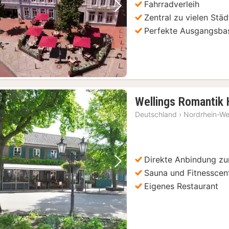
Fahrradverleih
Vorheriges Bild
Nächstes Bild
Zentral zu vielen Stä
Perfekte Ausgangsbasi
Wellings Romantik 
Deutschland
›
Nordrhein-We
Direkte Anbindung zu
Vorheriges Bild
Nächstes Bild
Sauna und Fitnesscen
Eigenes Restaurant