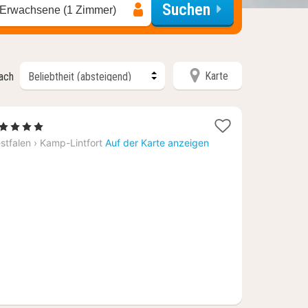
Suchen
 Erwachsene (1 Zimmer)
Karte
nach
2
, 4 Sterne
Nächte
stfalen
›
Kamp-Lintfort
Auf der Karte anzeigen
ab
147,60
€