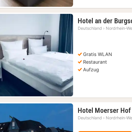
Hotel an der Burg
Deutschland
›
Nordrhein-We
Gratis WLAN
Vorheriges Bild
Nächstes Bild
Restaurant
Aufzug
Hotel Moerser Hof
Deutschland
›
Nordrhein-We