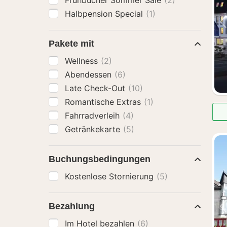
Frühbucher Sommer Sale
(2)
Halbpension Special
(1)
Pakete mit
Wellness
(2)
Abendessen
(6)
Late Check-Out
(10)
Romantische Extras
(1)
Fahrradverleih
(4)
Getränkekarte
(5)
Buchungsbedingungen
Kostenlose Stornierung
(5)
Bezahlung
Im Hotel bezahlen
(6)