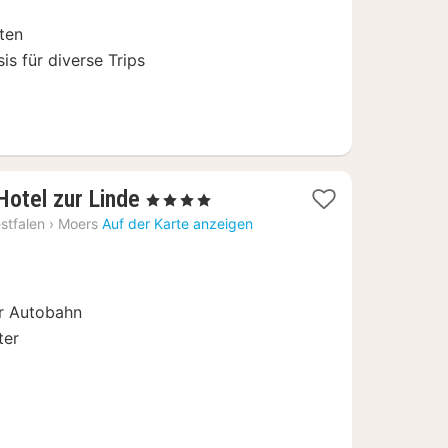
dten
s für diverse Trips
2
Hotel zur Linde
, 4 Sterne
Nächte
stfalen
›
Moers
Auf der Karte anzeigen
ab
139
€
r Autobahn
ter