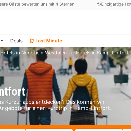
sere Gäste bewerten uns mit 4 Sternen
Einzigartige Ho
Deals
⏰ Last Minute
Hotels in Nordrhein-Westfalen
Hotels in Kamp-Lintfort
ntfort
s Kurzurlaubs entdecken? Das können wir
 Angebote für einen Kurztrip in Kamp-Lintfort.