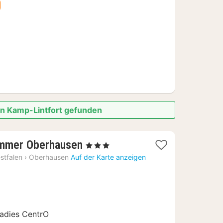
€
on Kamp-Lintfort gefunden
1
ammer Oberhausen
, 3 Sterne
Nacht
stfalen
›
Oberhausen
Auf der Karte anzeigen
ab
89
€
adies CentrO