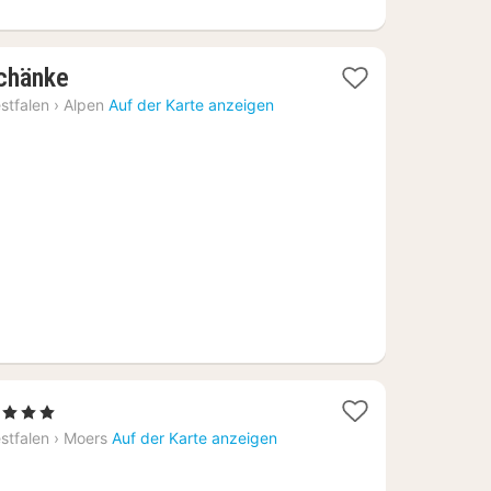
1
schänke
Nacht
stfalen
›
Alpen
Auf der Karte anzeigen
ab
126
€
1
, 3 Sterne
Nacht
stfalen
›
Moers
Auf der Karte anzeigen
ab
68,47