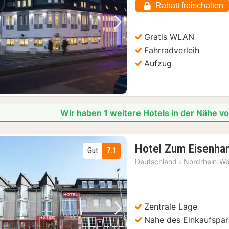
Rabatt freischalten
Vorheriges Bild
Nächstes Bild
Gratis WLAN
Fahrradverleih
Aufzug
Wir haben 1 weitere Hotels in der Nähe v
Hotel Zum Eisenh
Gut
7.1
Deutschland
›
Nordrhein-We
Zentrale Lage
Vorheriges Bild
Nächstes Bild
Nahe des Einkaufspar