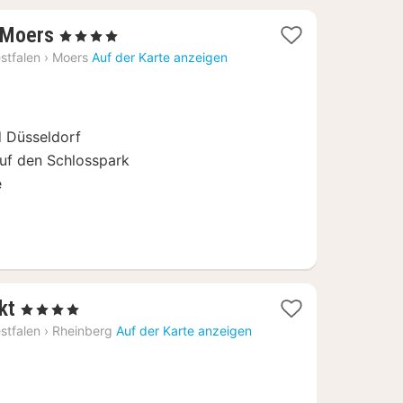
3
 Moers
, 4 Sterne
Nächte
stfalen
›
Moers
Auf der Karte anzeigen
ab
92,67
€
 Düsseldorf
auf den Schlosspark
e
1
kt
, 4 Sterne
Nacht
stfalen
›
Rheinberg
Auf der Karte anzeigen
ab
99
€