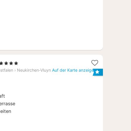
1
, 4 Sterne
Nacht
stfalen
›
Neukirchen-Vluyn
Auf der Karte anzeigen
ab
66,60
€
aft
errasse
keiten