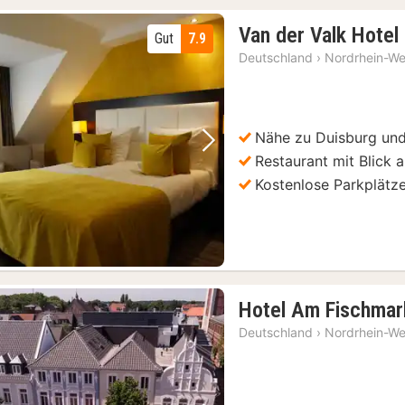
Van der Valk Hotel
Gut
7.9
Deutschland
›
Nordrhein-We
Nähe zu Duisburg und
Vorheriges Bild
Nächstes Bild
Restaurant mit Blick 
Kostenlose Parkplätz
Hotel Am Fischmar
Deutschland
›
Nordrhein-We