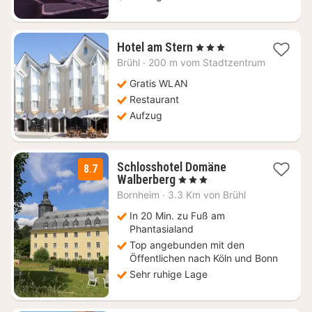
1
Hotel am Stern
, 3 Sterne
Nacht
Brühl
·
200 m vom Stadtzentrum
ab
117,37
Gratis WLAN
€
Restaurant
Aufzug
Schlosshotel Domäne
8.7
1
Walberberg
, 3 Sterne
Nacht
Bornheim
·
3.3 Km von Brühl
ab
168,30
In 20 Min. zu Fuß am
€
Phantasialand
Top angebunden mit den
Öffentlichen nach Köln und Bonn
Sehr ruhige Lage