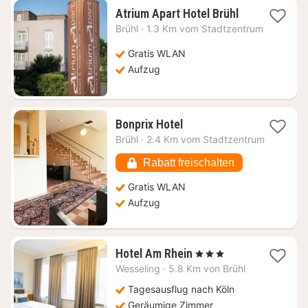
1
Atrium Apart Hotel Brühl
Nacht
Brühl
·
1.3 Km vom Stadtzentrum
ab
108,05
Gratis WLAN
€
Aufzug
1
Bonprix Hotel
Nacht
Brühl
·
2.4 Km vom Stadtzentrum
ab
108,28
Rabatt freischalten
€
Gratis WLAN
Aufzug
1
Hotel Am Rhein
, 3 Sterne
Nacht
Wesseling
·
5.8 Km von Brühl
ab
111,55
Tagesausflug nach Köln
€
Geräumige Zimmer