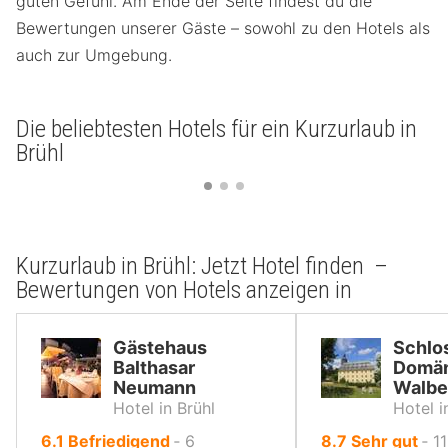
guten Gefühl. Am Ende der Seite findest du die
Bewertungen unserer Gäste – sowohl zu den Hotels als
auch zur Umgebung.
Die beliebtesten Hotels für ein Kurzurlaub in
Brühl
Kurzurlaub in Brühl: Jetzt Hotel finden –
Bewertungen von Hotels anzeigen in
Gästehaus
Schlo
Balthasar
Domä
Neumann
Walbe
Hotel in Brühl
Hotel 
von
von
6.1
Befriedigend
‐
6
8.7
Sehr gut
‐
11