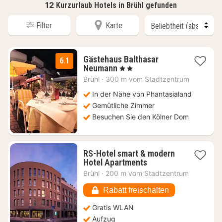
12
Kurzurlaub Hotels in Brühl gefunden
Filter
Karte
Gästehaus Balthasar
6.1
1
Neumann
, 2 Sterne
Nacht
Brühl
·
300 m vom Stadtzentrum
ab
118,70
In der Nähe von Phantasialand
€
Gemütliche Zimmer
Besuchen Sie den Kölner Dom
RS-Hotel smart & modern
1
Hotel Apartments
Nacht
Brühl
·
200 m vom Stadtzentrum
ab
89,40
Rabatt freischalten
€
Gratis WLAN
Aufzug