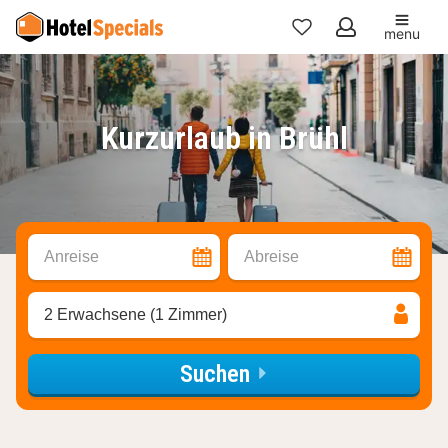
menu
Meine
Favoriten
Kurzurlaub in Brühl
Anreise
Abreise
2 Erwachsene (1 Zimmer)
Suchen