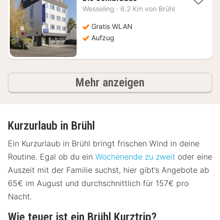
Nacht
Wesseling
·
6.2 Km von Brühl
ab
77,69
Gratis WLAN
€
Aufzug
Ergebnisse
Mehr anzeigen
Kurzurlaub in Brühl
Ein Kurzurlaub in Brühl bringt frischen Wind in deine
Routine. Egal ob du ein
Wochenende zu zweit
oder eine
Auszeit mit der Familie suchst, hier gibt’s Angebote ab
65€ im August und durchschnittlich für 157€ pro
Nacht.
Wie teuer ist ein Brühl Kurztrip?