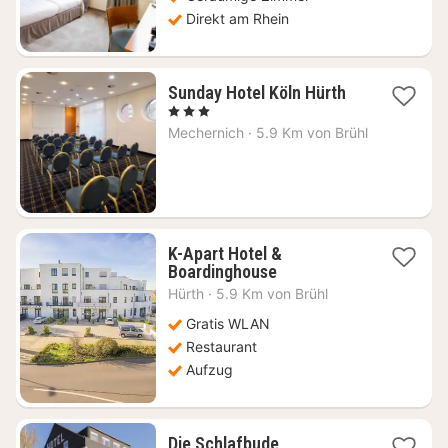
Direkt am Rhein
1
Sunday Hotel Köln Hürth
Nacht
, 3 Sterne
ab
Mechernich
·
5.9 Km von Brühl
113,27
€
K-Apart Hotel &
1
Boardinghouse
Nacht
Hürth
·
5.9 Km von Brühl
ab
64,91
Gratis WLAN
€
Restaurant
Aufzug
1
Die Schlafbude