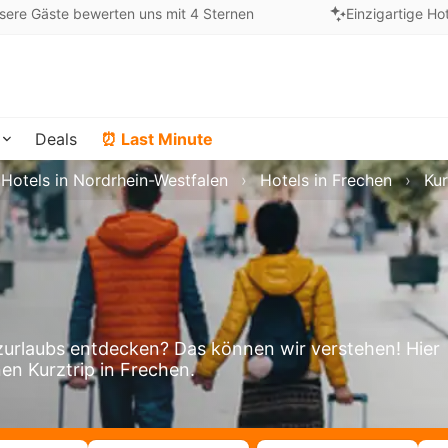
sere Gäste bewerten uns mit 4 Sternen
Einzigartige Ho
Deals
⏰ Last Minute
Hotels in Nordrhein-Westfalen
Hotels in Frechen
Kur
urlaubs entdecken? Das können wir verstehen! Hier
nen Kurztrip in Frechen.