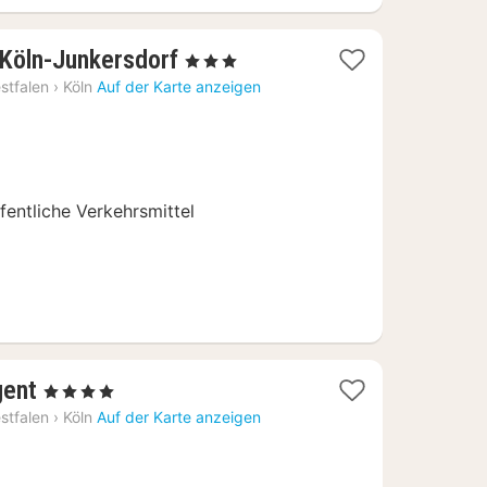
1
t Köln-Junkersdorf
, 3 Sterne
Nacht
stfalen
›
Köln
Auf der Karte anzeigen
ab
89,78
€
entliche Verkehrsmittel
2
ent
, 4 Sterne
Nächte
stfalen
›
Köln
Auf der Karte anzeigen
ab
124,95