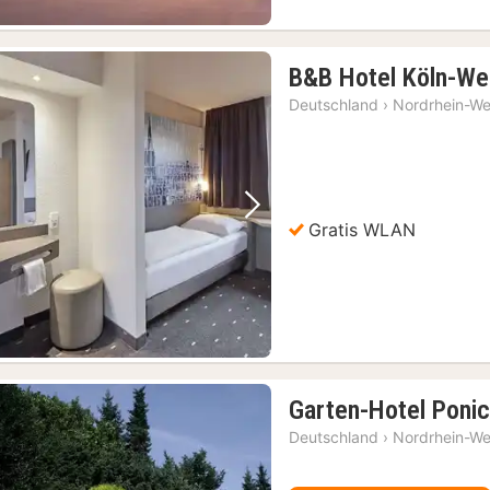
B&B Hotel Köln-We
Deutschland
›
Nordrhein-We
Vorheriges Bild
Nächstes Bild
Gratis WLAN
Garten-Hotel Poni
Deutschland
›
Nordrhein-We