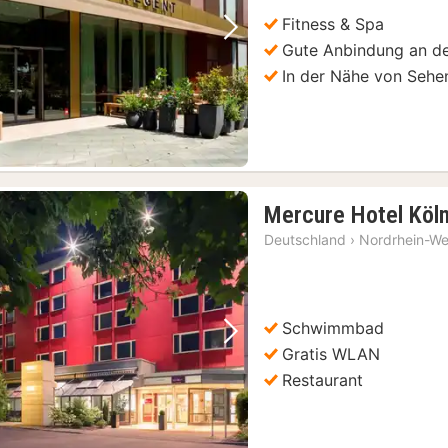
Fitness & Spa
Vorheriges Bild
Nächstes Bild
Gute Anbindung an 
In der Nähe von Sehe
Mercure Hotel Köl
Deutschland
›
Nordrhein-We
Schwimmbad
Vorheriges Bild
Nächstes Bild
Gratis WLAN
Restaurant