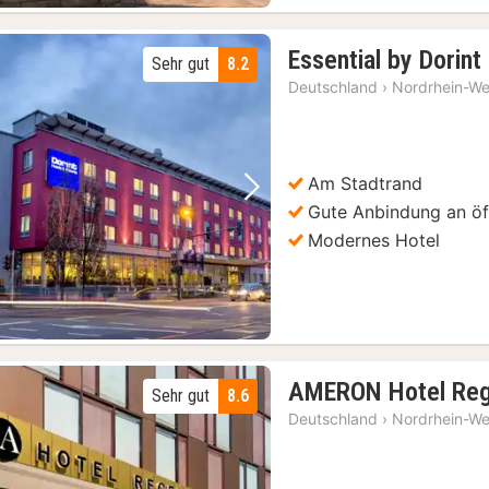
okoladenmuseum
(7)
Essential by Dorin
Köln: 24h Hop-On Hop-Off Sightseeing Bus Ticket
(7)
Sehr gut
8.2
Sehenswürdigkeiten
(7)
Deutschland
›
Nordrhein-We
rkostungen
(7)
Am Stadtrand
Vorheriges Bild
Nächstes Bild
Gute Anbindung an öff
Modernes Hotel
AMERON Hotel Reg
Sehr gut
8.6
Deutschland
›
Nordrhein-We