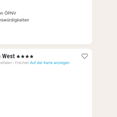
€
den ÖPNV
nswürdigkeiten
1
n West
, 4 Sterne
Nacht
stfalen
›
Frechen
Auf der Karte anzeigen
ab
77,48
€