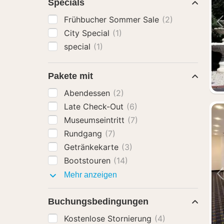
Specials
Frühbucher Sommer Sale
(2)
City Special
(1)
special
(1)
Pakete mit
Abendessen
(2)
Late Check-Out
(6)
Museumseintritt
(7)
Rundgang
(7)
Getränkekarte
(3)
Bootstouren
(14)
Pakete
Mehr anzeigen
mit
Buchungsbedingungen
Kostenlose Stornierung
(4)