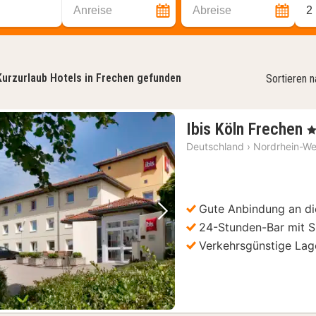
Anreise
Abreise
2
Kurzurlaub Hotels in Frechen gefunden
Sortieren 
1
Ibis Köln Frechen
, 
N
Deutschland
›
Nordrhein-We
a
8
€
Gute Anbindung an di
Vorheriges Bild
Nächstes Bild
24-Stunden-Bar mit 
Verkehrsgünstige Lag