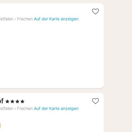
cht
stfalen
›
Frechen
Auf der Karte anzeigen
,65
1
of
, 4 Sterne
Nacht
stfalen
›
Frechen
Auf der Karte anzeigen
ab
102,40
€