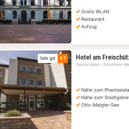
Vorheriges Bild
Nächstes Bild
Gratis WLAN
Restaurant
Aufzug
Hotel am Freischüt
Sehr gut
8.7
Deutschland
›
Nordrhein-We
Nähe zum Phantasial
Vorheriges Bild
Nächstes Bild
Nähe zum Stadtgebiet
Otto-Maigler-See
Köln: Hard Rock Cafe mit Festmenü zum Mittag- oder Abendessen
(7)