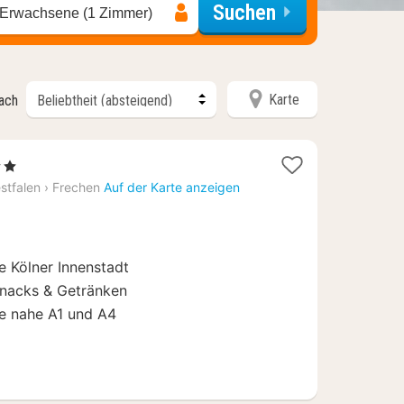
Suchen
 Erwachsene (1 Zimmer)
Karte
nach
2 Sterne
acht
stfalen
›
Frechen
Auf der Karte anzeigen
b
0
e Kölner Innenstadt
Snacks & Getränken
e nahe A1 und A4