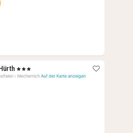
€
1
Hürth
, 3 Sterne
Nacht
stfalen
›
Mechernich
Auf der Karte anzeigen
ab
113,27
€