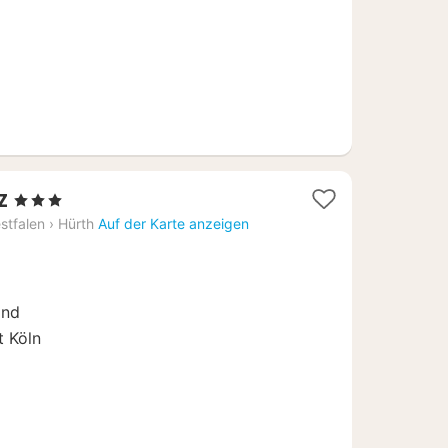
1
z
, 3 Sterne
Nacht
stfalen
›
Hürth
Auf der Karte anzeigen
ab
99
€
and
 Köln