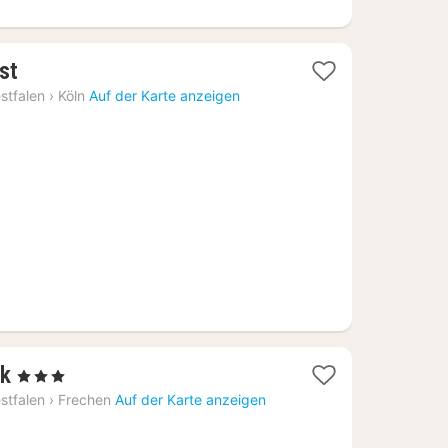
1
st
Nacht
stfalen
›
Köln
Auf der Karte anzeigen
ab
56,52
€
1
ck
, 3 Sterne
Nacht
stfalen
›
Frechen
Auf der Karte anzeigen
ab
91