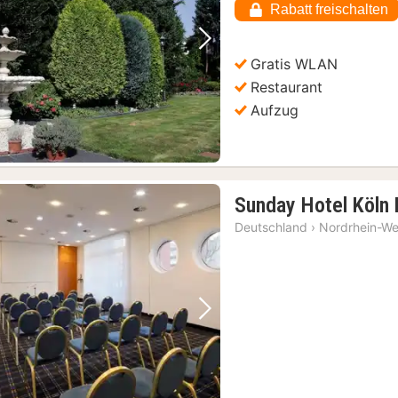
Rabatt freischalten
Vorheriges Bild
Nächstes Bild
Gratis WLAN
Restaurant
Aufzug
Sunday Hotel Köln 
Deutschland
›
Nordrhein-We
Vorheriges Bild
Nächstes Bild