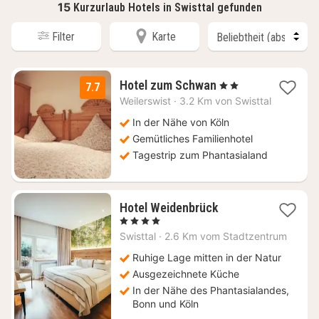
15
Kurzurlaub Hotels in Swisttal gefunden
Filter
Karte
1
Hotel zum Schwan
, 2 Sterne
7.7
Nacht
Weilerswist
·
3.2 Km von Swisttal
ab
99
In der Nähe von Köln
€
Gemütliches Familienhotel
Tagestrip zum Phantasialand
1
Hotel Weidenbrück
Nacht
, 4 Sterne
ab
Swisttal
·
2.6 Km vom Stadtzentrum
192
€
Ruhige Lage mitten in der Natur
Ausgezeichnete Küche
In der Nähe des Phantasialandes,
Bonn und Köln