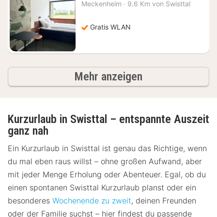
Nacht
Meckenheim
·
9.6 Km von Swisttal
ab
80,38
€
Gratis WLAN
Ergebnisse
Mehr anzeigen
Kurzurlaub in Swisttal – entspannte Auszeit
ganz nah
Ein Kurzurlaub in Swisttal ist genau das Richtige, wenn
du mal eben raus willst – ohne großen Aufwand, aber
mit jeder Menge Erholung oder Abenteuer. Egal, ob du
einen spontanen Swisttal Kurzurlaub planst oder ein
besonderes
Wochenende zu zweit
, deinen Freunden
oder der Familie suchst – hier findest du passende