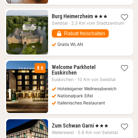
1
Burg Heimerzheim
, 3 Sterne
Nacht
Swisttal
·
2.3 Km vom Stadtzentrum
ab
87,90
Rabatt freischalten
€
Gratis WLAN
Welcome Parkhotel
8.6
1
Euskirchen
Nacht
Euskirchen
·
10 Km von Swisttal
ab
274
Hoteleigener Wellnessbereich
€
Nationalpark Eifel
Italienisches Restaurant
1
Zum Schwan Garni
, 3 Sterne
Nacht
Weilerswist
·
5.6 Km von Swisttal
ab