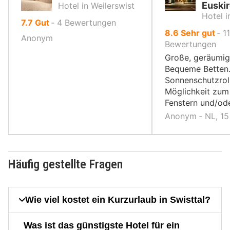
Euski
Hotel in Weilerswist
Hotel i
von
7.7
Gut
‐
4
Bewertungen
von
8.6
Sehr gut
‐
11
10,
Anonym
10,
Bewertungen
Große, geräumig
Bequeme Betten
Sonnenschutzrol
Möglichkeit zum
Fenstern und/ode
Anonym ‐ NL, 1
Häufig gestellte Fragen
Wie viel kostet ein Kurzurlaub in Swisttal?
Was ist das günstigste Hotel für ein