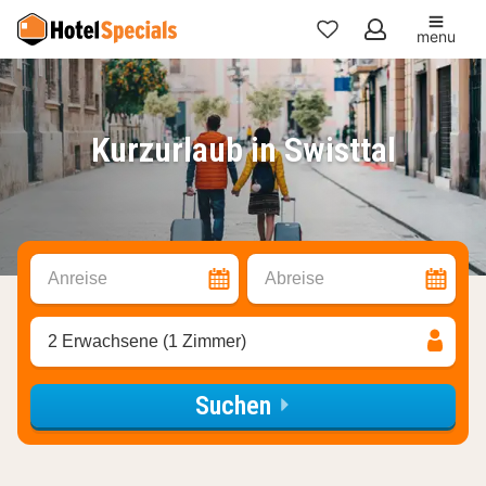
menu
Meine
Favoriten
Kurzurlaub in Swisttal
Anreise
Abreise
2 Erwachsene (1 Zimmer)
Suchen