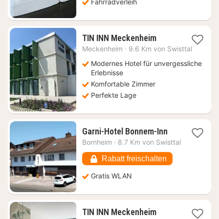
Fahrradverleih
1
TIN INN Meckenheim
Nacht
Meckenheim
·
9.6 Km von Swisttal
ab
83,34
Modernes Hotel für unvergessliche
€
Erlebnisse
Komfortable Zimmer
Perfekte Lage
1
Garni-Hotel Bonnem-Inn
Nacht
Bornheim
·
8.7 Km von Swisttal
ab
83,89
Rabatt freischalten
€
Gratis WLAN
1
TIN INN Meckenheim