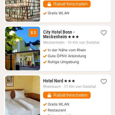
97,66
Rabatt freischalten
€
Gratis WLAN
City Hotel Bonn -
8.3
1
Meckenheim
, 3 Sterne
Nacht
Meckenheim
·
10 Km von Swisttal
ab
101,70
In der Nähe vom Rhein
€
Gute ÖPNV Anbindung
Ruhige Umgebung
1
Hotel Nord
, 3 Sterne
Nacht
Rheinbach
·
7.1 Km von Swisttal
ab
79,91
Rabatt freischalten
€
Gratis WLAN
Restaurant