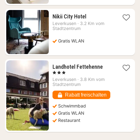
1
Nikii City Hotel
Nacht
Leverkusen
·
3.2 Km vom
ab
Stadtzentrum
80,37
€
Gratis WLAN
1
Landhotel Fettehenne
Nacht
, 3 Sterne
ab
Leverkusen
·
3.8 Km vom
74,32
Stadtzentrum
€
Rabatt freischalten
Schwimmbad
Gratis WLAN
Restaurant