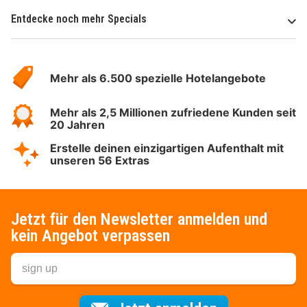
Entdecke noch mehr Specials
Über
Hotelspecials
Mehr als 6.500 spezielle Hotelangebote
Mehr als 2,5 Millionen zufriedene Kunden seit
20 Jahren
Erstelle deinen einzigartigen Aufenthalt mit
unseren 56 Extras
Jetzt für den Newsletter anmelden und
kein Angebot verpassen