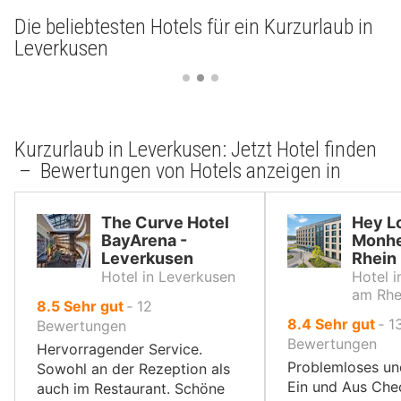
Die beliebtesten Hotels für ein Kurzurlaub in
Leverkusen
Kurzurlaub in Leverkusen: Jetzt Hotel finden
– Bewertungen von Hotels anzeigen in
The Curve Hotel
Hey L
BayArena -
Monh
Leverkusen
Rhein
Hotel in Leverkusen
Hotel 
am Rhe
von
8.5
Sehr gut
‐
12
von
8.4
Sehr gut
‐
1
10,
Bewertungen
10,
Bewertungen
Hervorragender Service.
Problemloses un
Sowohl an der Rezeption als
Ein und Aus Che
auch im Restaurant. Schöne