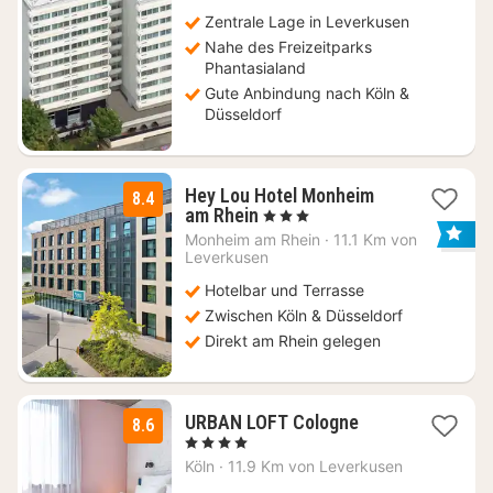
€
Zentrale Lage in Leverkusen
Nahe des Freizeitparks
Phantasialand
Gute Anbindung nach Köln &
Düsseldorf
Hey Lou Hotel Monheim
8.4
2
am Rhein
, 3 Sterne
Nächte
Monheim am Rhein
·
11.1 Km von
ab
Leverkusen
64
Hotelbar und Terrasse
€
Zwischen Köln & Düsseldorf
Direkt am Rhein gelegen
1
URBAN LOFT Cologne
8.6
Nacht
, 4 Sterne
ab
Köln
·
11.9 Km von Leverkusen
89,70