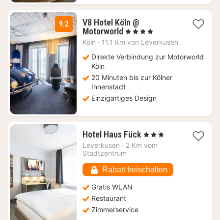
V8 Hotel Köln @
9.2
1
Motorworld
, 4 Sterne
Nacht
Köln
·
11.1 Km von Leverkusen
ab
93,45
Direkte Verbindung zur Motorworld
€
Köln
20 Minuten bis zur Kölner
Innenstadt
Einzigartiges Design
1
Hotel Haus Fück
, 3 Sterne
Nacht
Leverkusen
·
2 Km vom
ab
Stadtzentrum
73,77
€
Rabatt freischalten
Gratis WLAN
Restaurant
Zimmerservice