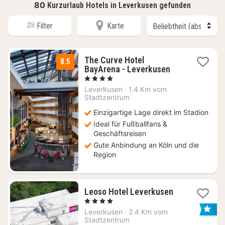
80
Kurzurlaub Hotels in Leverkusen gefunden
Filter
Karte
The Curve Hotel
8.5
2
BayArena - Leverkusen
Nächte
, 4 Sterne
ab
Leverkusen
·
1.4 Km vom
61
Stadtzentrum
€
Einzigartige Lage direkt im Stadion
Ideal für Fußballfans &
Geschäftsreisen
Gute Anbindung an Köln und die
Region
2
Leoso Hotel Leverkusen
Nächte
, 4 Sterne
ab
Leverkusen
·
2.4 Km vom
64
Stadtzentrum