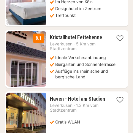
€
Im Herzen von Köln
Designhotel im Zentrum
Treffpunkt
1
Kristallhotel Fettehenne
8.1
Nacht
Leverkusen
·
5 Km vom
ab
Stadtzentrum
69,30
Ideale Verkehrsanbindung
€
Biergarten und Sonnenterrasse
Ausflüge ins rheinische und
bergische Land
1
Haven - Hotel am Stadion
Nacht
Leverkusen
·
1.3 Km vom
ab
Stadtzentrum
53,66
€
Gratis WLAN