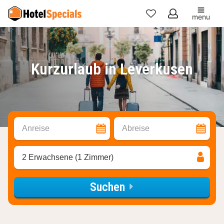
menu
Meine
Favoriten
Kurzurlaub in Leverkusen
Anreise
Abreise
2 Erwachsene (1 Zimmer)
Suchen