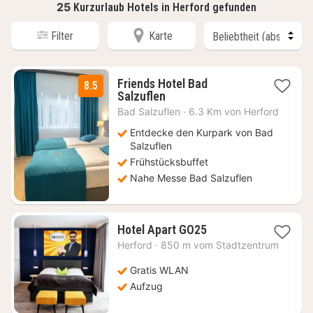
25
Kurzurlaub Hotels in Herford gefunden
Filter
Karte
Friends Hotel Bad
8.5
3
Salzuflen
Nächte
Bad Salzuflen
·
6.3 Km von Herford
ab
70
Entdecke den Kurpark von Bad
€
Salzuflen
Frühstücksbuffet
Nahe Messe Bad Salzuflen
1
Hotel Apart GO25
Nacht
Herford
·
850 m vom Stadtzentrum
ab
89,10
Gratis WLAN
€
Aufzug