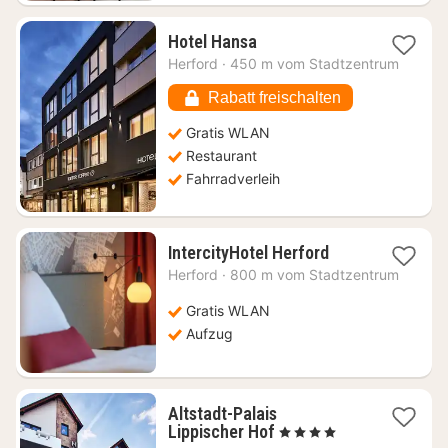
1
Hotel Hansa
Nacht
Herford
·
450 m vom Stadtzentrum
ab
109,09
Rabatt freischalten
€
Gratis WLAN
Restaurant
Fahrradverleih
1
IntercityHotel Herford
Nacht
Herford
·
800 m vom Stadtzentrum
ab
58,04
Gratis WLAN
€
Aufzug
Altstadt-Palais
1
Lippischer Hof
, 4 Sterne