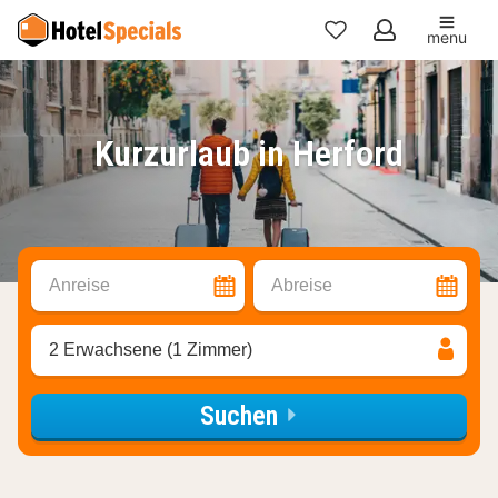
menu
Meine
Favoriten
Kurzurlaub in Herford
Anreise
Abreise
2 Erwachsene (1 Zimmer)
Suchen