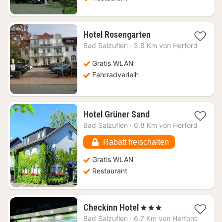
1
Hotel Rosengarten
Nacht
Bad Salzuflen
·
5.8 Km von Herford
ab
51,61
Gratis WLAN
€
Fahrradverleih
1
Hotel Grüner Sand
Nacht
Bad Salzuflen
·
6.8 Km von Herford
ab
82,24
Rabatt freischalten
€
Gratis WLAN
Restaurant
1
Checkinn Hotel
, 3 Sterne
Nacht
Bad Salzuflen
·
6.7 Km von Herford