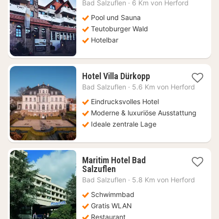
Nacht
Bad Salzuflen
·
6 Km von Herford
ab
119
Pool und Sauna
€
Teutoburger Wald
Hotelbar
1
Hotel Villa Dürkopp
Nacht
Bad Salzuflen
·
5.6 Km von Herford
ab
150
Eindrucksvolles Hotel
€
Moderne & luxuriöse Ausstattung
Ideale zentrale Lage
Maritim Hotel Bad
1
Salzuflen
Nacht
Bad Salzuflen
·
5.8 Km von Herford
ab
88,97
Schwimmbad
€
Gratis WLAN
Restaurant