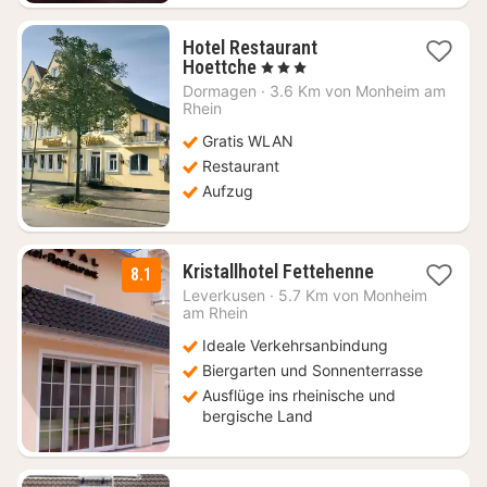
Hotel Restaurant
1
Hoettche
, 3 Sterne
Nacht
Dormagen
·
3.6 Km von Monheim am
ab
Rhein
84,88
Gratis WLAN
€
Restaurant
Aufzug
1
Kristallhotel Fettehenne
8.1
Nacht
Leverkusen
·
5.7 Km von Monheim
ab
am Rhein
69,30
Ideale Verkehrsanbindung
€
Biergarten und Sonnenterrasse
Ausflüge ins rheinische und
bergische Land