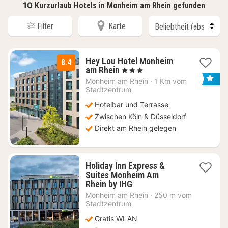
10
Kurzurlaub Hotels in Monheim am Rhein gefunden
Filter
Karte
Hey Lou Hotel Monheim
8.4
2
am Rhein
, 3 Sterne
Nächte
Monheim am Rhein
·
1 Km vom
ab
Stadtzentrum
64
Hotelbar und Terrasse
€
Zwischen Köln & Düsseldorf
Direkt am Rhein gelegen
Holiday Inn Express &
Suites Monheim Am
1
Rhein by IHG
Nacht
Monheim am Rhein
·
250 m vom
ab
Stadtzentrum
69,16
Gratis WLAN
€