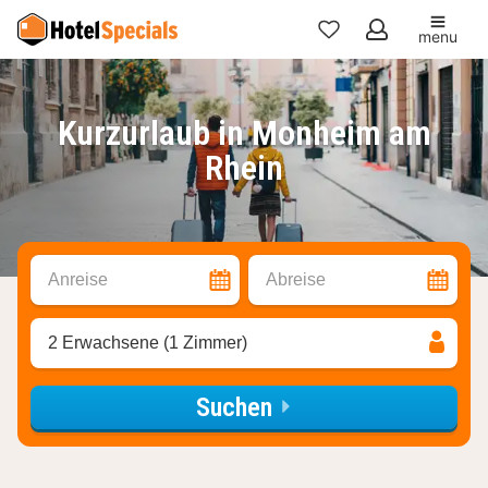
menu
Meine
Favoriten
Kurzurlaub in Monheim am
Rhein
Anreise
Abreise
2 Erwachsene (1 Zimmer)
Suchen