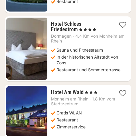
Restaurant
Hotel Schloss
1
Friedestrom
, 4 Sterne
Nacht
Dormagen
·
4.4 Km von Monheim am
ab
Rhein
170
Sauna und Fitnessraum
€
In der historischen Altstadt von
Zons
Restaurant und Sommerterrasse
1
Hotel Am Wald
, 3 Sterne
Nacht
Monheim am Rhein
·
1.8 Km vom
ab
Stadtzentrum
103,66
Gratis WLAN
€
Restaurant
Zimmerservice