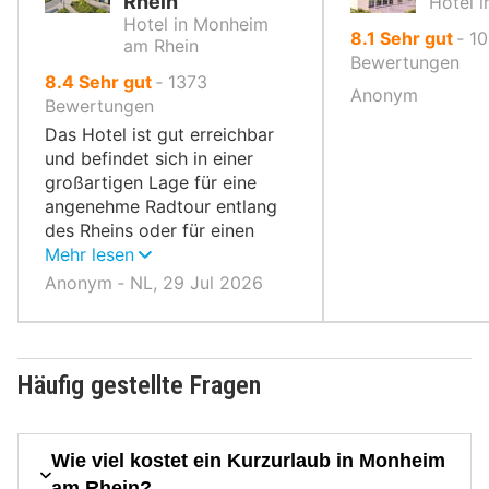
Rhein
Hotel 
Hotel in Monheim
von
8.1
Sehr gut
‐
10
am Rhein
10,
Bewertungen
von
8.4
Sehr gut
‐
1373
Anonym
10,
Bewertungen
Das Hotel ist gut erreichbar
und befindet sich in einer
großartigen Lage für eine
angenehme Radtour entlang
des Rheins oder für einen
Besuch in Düsseldorf oder
Mehr lesen
Köln.
Anonym ‐ NL, 29 Jul 2026
Häufig gestellte Fragen
Wie viel kostet ein Kurzurlaub in Monheim
am Rhein?