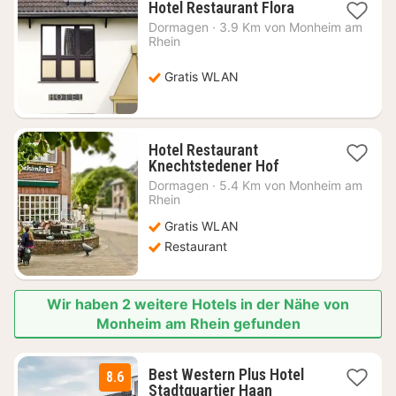
1
Hotel Restaurant Flora
Nacht
Dormagen
·
3.9 Km von Monheim am
ab
Rhein
96,73
€
Gratis WLAN
Hotel Restaurant
1
Knechtstedener Hof
Nacht
Dormagen
·
5.4 Km von Monheim am
ab
Rhein
79,44
Gratis WLAN
€
Restaurant
Wir haben 2 weitere Hotels in der Nähe von
Monheim am Rhein gefunden
Best Western Plus Hotel
8.6
3
Stadtquartier Haan