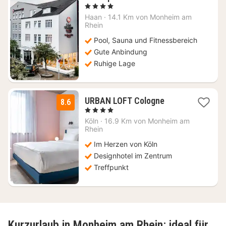
Nächte
, 4 Sterne
ab
Haan
·
14.1 Km von Monheim am
109
Rhein
€
Pool, Sauna und Fitnessbereich
Gute Anbindung
Ruhige Lage
1
URBAN LOFT Cologne
8.6
Nacht
, 4 Sterne
ab
Köln
·
16.9 Km von Monheim am
88,10
Rhein
€
Im Herzen von Köln
Designhotel im Zentrum
Treffpunkt
Kurzurlaub in Monheim am Rhein: ideal für