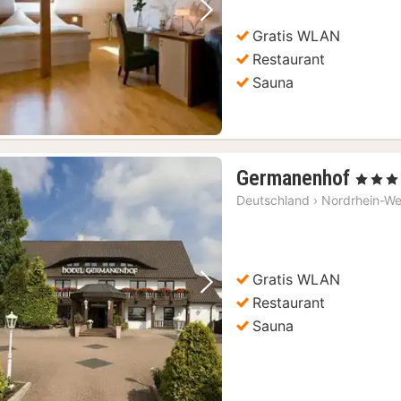
Vorheriges Bild
Nächstes Bild
Gratis WLAN
Restaurant
Sauna
1
Germanenhof
, 3 Sterne
Nach
Deutschland
›
Nordrhein-We
ab
136,
€
Gratis WLAN
Vorheriges Bild
Nächstes Bild
Restaurant
Sauna