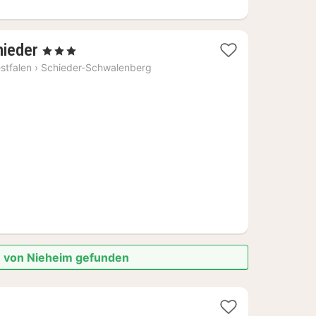
1
hieder
, 3 Sterne
Nacht
stfalen
›
Schieder-Schwalenberg
ab
135,51
€
e von Nieheim gefunden
1
r