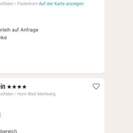
Nacht
stfalen
›
Paderborn
Auf der Karte anzeigen
ab
74
€
rleih auf Anfrage
nke
1
in
, 4 Sterne
Nacht
stfalen
›
Horn-Bad Meinberg
ab
59
€
sbereich