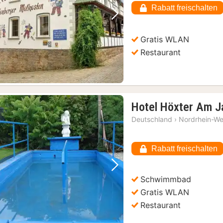
Rabatt freischalten
Vorheriges Bild
Nächstes Bild
Gratis WLAN
Restaurant
Hotel Höxter Am 
Deutschland
›
Nordrhein-We
Rabatt freischalten
Vorheriges Bild
Nächstes Bild
Schwimmbad
Gratis WLAN
Restaurant