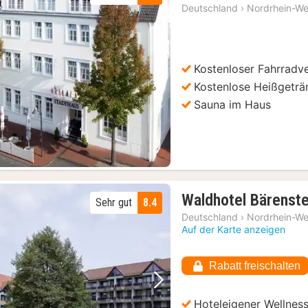
Deutschland
›
Nordrhein-We
Kostenloser Fahrradve
Vorheriges Bild
Nächstes Bild
Kostenlose Heißgeträ
Sauna im Haus
Waldhotel Bärenste
Sehr gut
8.4
Deutschland
›
Nordrhein-We
Auf der Karte anzeigen
Rabatt freischalten
Vorheriges Bild
Nächstes Bild
Hoteleigener Wellnes