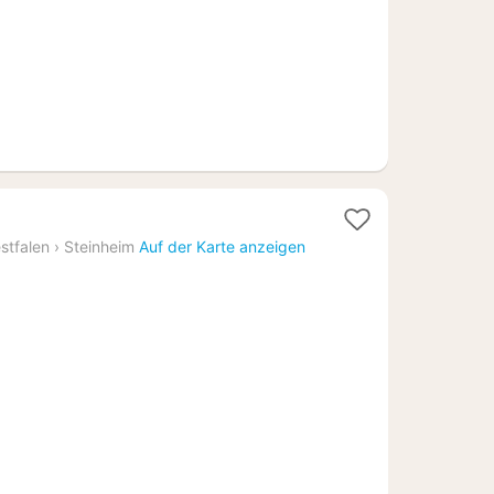
t
stfalen
›
Steinheim
Auf der Karte anzeigen
89