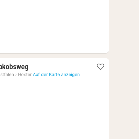
€
1
Jakobsweg
Nacht
stfalen
›
Höxter
Auf der Karte anzeigen
ab
110,47
€