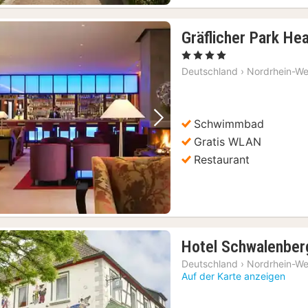
Gräflicher Park He
, 4 Sterne
Deutschland
›
Nordrhein-We
Schwimmbad
Vorheriges Bild
Nächstes Bild
Gratis WLAN
Restaurant
Hotel Schwalenber
Deutschland
›
Nordrhein-We
Auf der Karte anzeigen