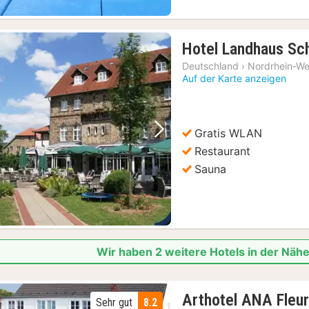
Hotel Landhaus Sc
Deutschland
›
Nordrhein-We
Auf der Karte anzeigen
Gratis WLAN
Vorheriges Bild
Nächstes Bild
Restaurant
Sauna
Wir haben 2 weitere Hotels in der Näh
Arthotel ANA Fleu
Sehr gut
8.2