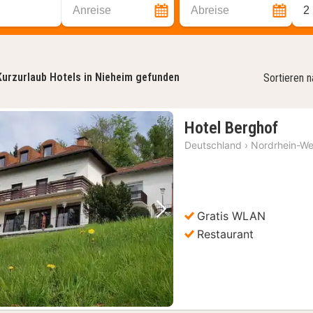
Anreise
Abreise
2
Kurzurlaub Hotels in Nieheim gefunden
Sortieren 
1
Hotel Berghof
Nach
Deutschland
›
Nordrhein-We
ab
98,8
€
Gratis WLAN
Vorheriges Bild
Nächstes Bild
Restaurant