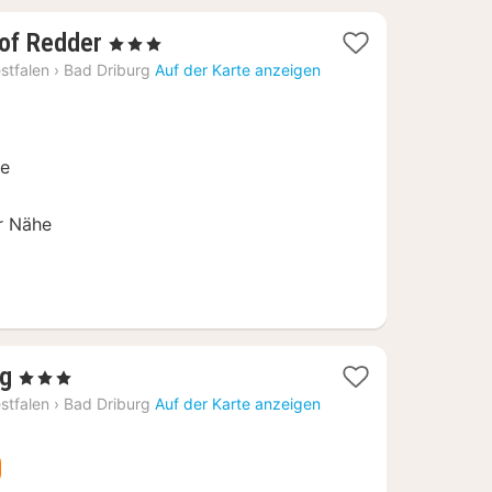
2
hof Redder
, 3 Sterne
Nächte
stfalen
›
Bad Driburg
Auf der Karte anzeigen
ab
90
€
le
er Nähe
1
rg
, 3 Sterne
Nacht
stfalen
›
Bad Driburg
Auf der Karte anzeigen
ab
148,40
€