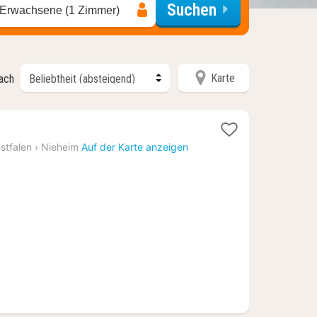
Suchen
 Erwachsene (1 Zimmer)
Karte
nach
t
stfalen
›
Nieheim
Auf der Karte anzeigen
9