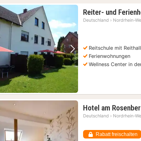
Reiter- und Ferien
Deutschland
›
Nordrhein-We
Reitschule mit Reithal
Vorheriges Bild
Nächstes Bild
Ferienwohnungen
Wellness Center in d
Hotel am Rosenbe
Deutschland
›
Nordrhein-We
Rabatt freischalten