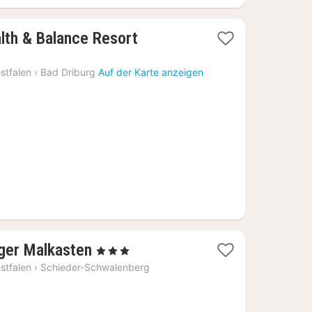
1
alth & Balance Resort
Nacht
ab
stfalen
›
Bad Driburg
Auf der Karte anzeigen
176,58
€
1
ger Malkasten
, 3 Sterne
Nacht
stfalen
›
Schieder-Schwalenberg
ab
97,57