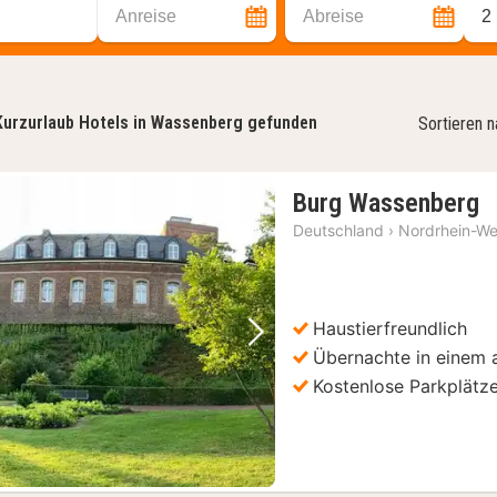
Anreise
Abreise
2
Kurzurlaub Hotels in Wassenberg gefunden
Sortieren 
1
Burg Wassenberg
N
Deutschland
›
Nordrhein-We
a
1
€
Haustierfreundlich
Vorheriges Bild
Nächstes Bild
Übernachte in einem 
Kostenlose Parkplätz