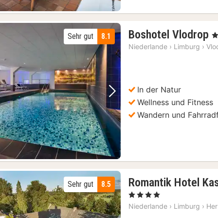
1
Boshotel Vlodrop
, 
Sehr gut
8.1
N
Niederlande
›
Limburg
›
Vlo
a
1
€
In der Natur
Vorheriges Bild
Nächstes Bild
Wellness und Fitness
Wandern und Fahrrad
Romantik Hotel Ka
Sehr gut
8.5
, 4 Sterne
Niederlande
›
Limburg
›
He