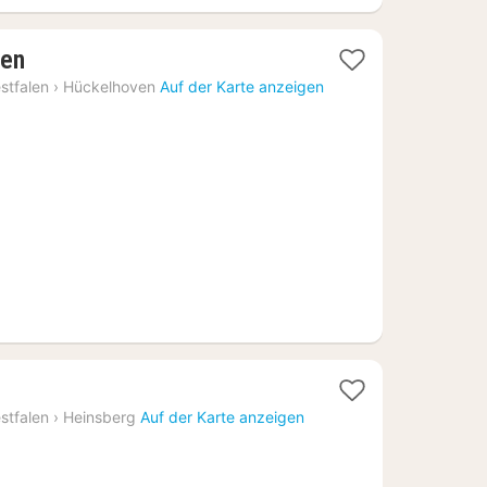
1
ven
Nacht
stfalen
›
Hückelhoven
Auf der Karte anzeigen
ab
96,67
€
stfalen
›
Heinsberg
Auf der Karte anzeigen