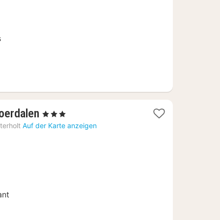
€
s
1
oerdalen
, 3 Sterne
Nacht
terholt
Auf der Karte anzeigen
ab
120
€
ant