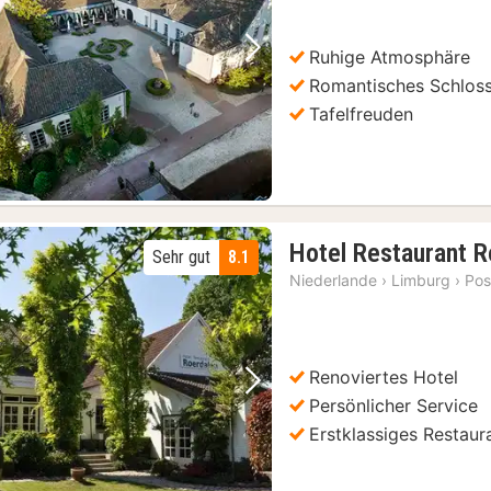
Ruhige Atmosphäre
Vorheriges Bild
Nächstes Bild
Romantisches Schlos
Tafelfreuden
Hotel Restaurant R
Sehr gut
8.1
Niederlande
›
Limburg
›
Pos
Renoviertes Hotel
Vorheriges Bild
Nächstes Bild
Persönlicher Service
Erstklassiges Restaur