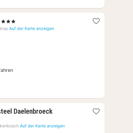
4 Sterne
acht
drop
Auf der Karte anzeigen
b
35
fahren
1
steel Daelenbroeck
Nacht
ab
rkenbosch
Auf der Karte anzeigen
165