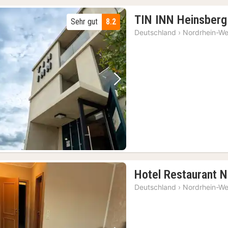
TIN INN Heinsberg
Sehr gut
8.2
Deutschland
›
Nordrhein-We
Vorheriges Bild
Nächstes Bild
Hotel Restaurant N
Deutschland
›
Nordrhein-We