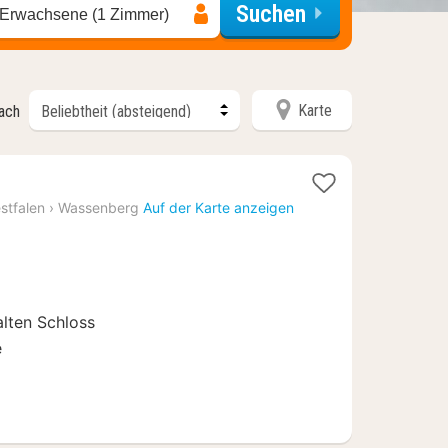
Suchen
 Erwachsene (1 Zimmer)
Karte
nach
acht
stfalen
›
Wassenberg
Auf der Karte anzeigen
b
01
alten Schloss
e