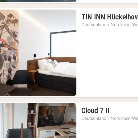
TIN INN Hückelho
Deutschland
›
Nordrhein-We
Vorheriges Bild
Nächstes Bild
1
Cloud 7 II
Nacht
Deutschland
›
Nordrhein-We
ab
100,49