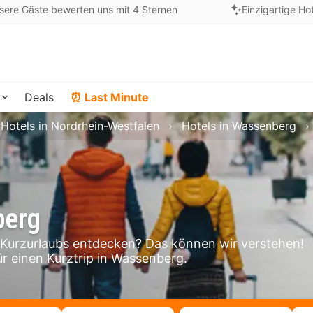
sere Gäste bewerten uns mit 4 Sternen
Einzigartige Ho
Deals
⏰ Last Minute
Hotels in Nordrhein-Westfalen
Hotels in Wassenberg
berg
urzurlaubs entdecken? Das können wir verstehen!
ür einen Kurztrip in Wassenberg.