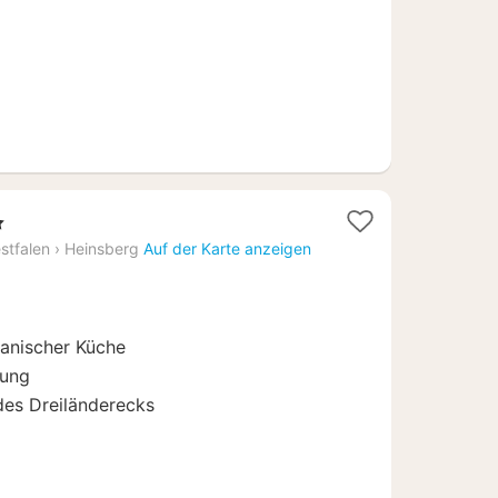
ne
ht
stfalen
›
Heinsberg
Auf der Karte anzeigen
kanischer Küche
dung
es Dreiländerecks