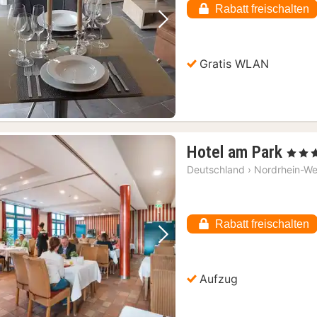
€
Rabatt freischalten
Vorheriges Bild
Nächstes Bild
Gratis WLAN
1
Hotel am Park
, 3 Ster
Nac
Deutschland
›
Nordrhein-We
ab
88,8
€
Rabatt freischalten
Vorheriges Bild
Nächstes Bild
Aufzug