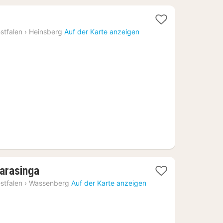
1
Nacht
stfalen
›
Heinsberg
Auf der Karte anzeigen
ab
93,34
€
1
arasinga
Nacht
stfalen
›
Wassenberg
Auf der Karte anzeigen
ab
135,28
€