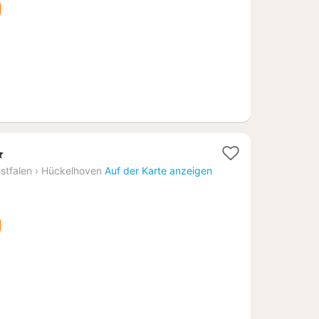
ne
ht
stfalen
›
Hückelhoven
Auf der Karte anzeigen
9