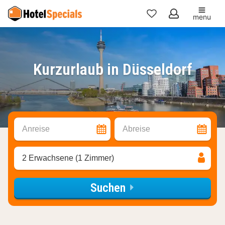
menu
Meine
Favoriten
Kurzurlaub in Düsseldorf
Anreise
Abreise
2 Erwachsene (1 Zimmer)
Suchen