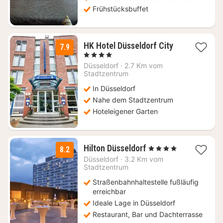
Frühstücksbuffet
1
HK Hotel Düsseldorf City
7.9
Nacht
, 4 Sterne
ab
Düsseldorf
·
2.7 Km vom
89
Stadtzentrum
€
In Düsseldorf
Nahe dem Stadtzentrum
Hoteleigener Garten
1
Hilton Düsseldorf
, 4 Sterne
8.2
Nacht
Düsseldorf
·
3.2 Km vom
ab
Stadtzentrum
79
Straßenbahnhaltestelle fußläufig
€
erreichbar
Ideale Lage in Düsseldorf
Restaurant, Bar und Dachterrasse