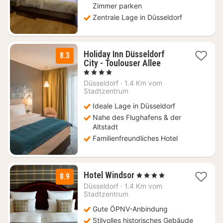
Zimmer parken
Zentrale Lage in Düsseldorf
Holiday Inn Düsseldorf
8.3
1
City - Toulouser Allee
Nacht
, 4 Sterne
ab
Düsseldorf
·
1.4 Km vom
99
Stadtzentrum
€
Ideale Lage in Düsseldorf
Nahe des Flughafens & der
Altstadt
Familienfreundliches Hotel
1
Hotel Windsor
, 4 Sterne
8.9
Nacht
Düsseldorf
·
1.4 Km vom
ab
Stadtzentrum
69
Gute ÖPNV-Anbindung
€
Stilvolles historisches Gebäude