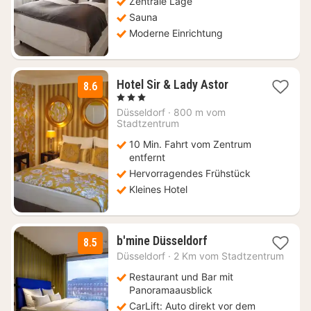
Zentrale Lage
Sauna
Moderne Einrichtung
1
Hotel Sir & Lady Astor
8.6
Nacht
, 3 Sterne
ab
Düsseldorf
·
800 m vom
69
Stadtzentrum
€
10 Min. Fahrt vom Zentrum
entfernt
Hervorragendes Frühstück
Kleines Hotel
2
b'mine Düsseldorf
8.5
Nächte
Düsseldorf
·
2 Km vom Stadtzentrum
ab
69
Restaurant und Bar mit
€
Panoramaausblick
CarLift: Auto direkt vor dem