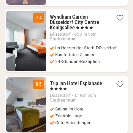
Wyndham Garden
7.4
Düsseldorf City Centre
2
Königsallee
, 4 Sterne
Nächte
Düsseldorf
·
650 m vom
ab
Stadtzentrum
51,20
Im Herzen der Stadt Düsseldorf
€
Komfortable Zimmer
24-Stunden-Rezeption
3
Trip Inn Hotel Esplanade
8.5
Nächte
, 4 Sterne
ab
Düsseldorf
·
1.1 Km vom
46,67
Stadtzentrum
€
Sauna im Hotel
Zentrale Lage
Gute Anbindungen