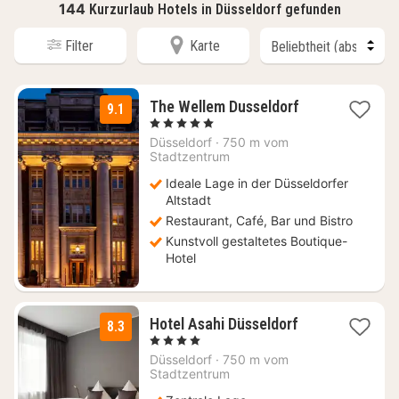
144
Kurzurlaub Hotels in Düsseldorf gefunden
Filter
Karte
2
The Wellem Dusseldorf
9.1
Nächte
, 5 Sterne
ab
Düsseldorf
·
750 m vom
199
Stadtzentrum
€
Ideale Lage in der Düsseldorfer
Altstadt
Restaurant, Café, Bar und Bistro
Kunstvoll gestaltetes Boutique-
Hotel
1
Hotel Asahi Düsseldorf
8.3
Nacht
, 4 Sterne
ab
Düsseldorf
·
750 m vom
103,20
Stadtzentrum
€