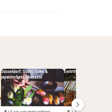
ach einem aufregenden Tag in
, einer Minibar, Kaffeemaschine,
Düsseldorf: Sushi, Sake &
Eintrittskarte für den Rhe
 Düsseldorf kein Restaurant, aber du
japanischer Lebensstil
straßen und von der Altstadt
1.5 km vom Hotel entfernt
2.3 km vom Hotel entfer