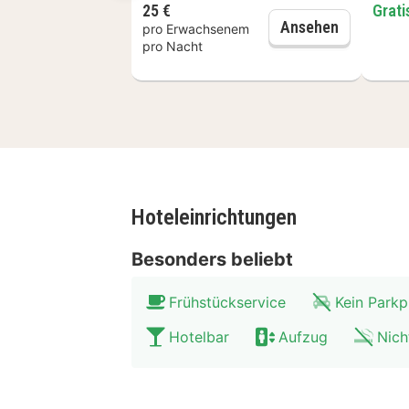
25 €
Grati
entfernt. Einkaufsliebhaber sind hie
Frühstück
Ansehen
pro Erwachsenem
Düsseldorf hat eine sehr interessa
pro Nacht
entspannen möchtest, kannst du dich 
entlang des Rheins zu machen oder d
Hoteleinrichtungen
Besonders beliebt
Frühstückservice
Kein Parkp
Hotelbar
Aufzug
Nich