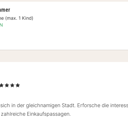
mmer
e (max. 1 Kind)
N
t Special
, 4 Sterne
sich in der gleichnamigen Stadt. Erforsche die intere
u zahlreiche Einkaufspassagen.