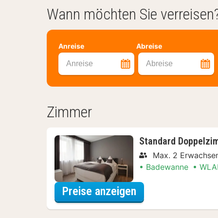
Wann möchten Sie verreisen
Anreise
Abreise
Anreise
Abreise
Zimmer
Standard Doppelzi
Max. 2 Erwachsen
Badewanne
WLA
für Late Check-ou
Preise anzeigen