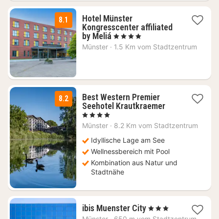
Hotel Münster
8.1
Kongresscenter affiliated
1
by Meliá
, 4 Sterne
Nacht
Münster
·
1.5 Km vom Stadtzentrum
ab
103,46
€
Best Western Premier
8.2
3
Seehotel Krautkraemer
Nächte
, 4 Sterne
ab
Münster
·
8.2 Km vom Stadtzentrum
116
€
Idyllische Lage am See
Wellnessbereich mit Pool
Kombination aus Natur und
Stadtnähe
1
ibis Muenster City
, 3 Sterne
Nacht
Münster
·
650 m vom Stadtzentrum