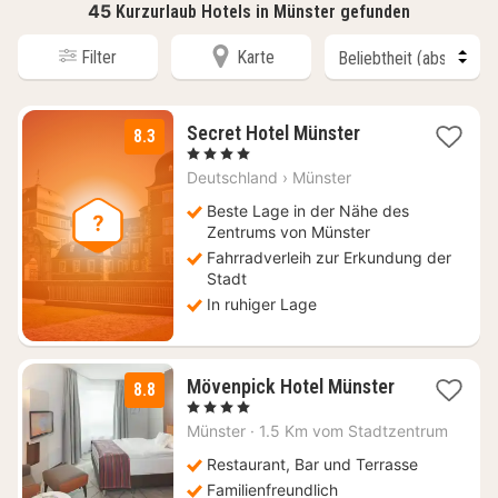
45
Kurzurlaub Hotels in Münster gefunden
Filter
Karte
1
Secret Hotel Münster
8.3
Nacht
, 4 Sterne
ab
Deutschland
›
Münster
124,36
€
Beste Lage in der Nähe des
Zentrums von Münster
Fahrradverleih zur Erkundung der
Stadt
In ruhiger Lage
Mövenpick Hotel Münster
8.8
2
, 4 Sterne
Nächte
Münster
·
1.5 Km vom Stadtzentrum
ab
146,30
Restaurant, Bar und Terrasse
€
Familienfreundlich