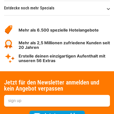
Entdecke noch mehr Specials
Über
Hotelspecials
Mehr als 6.500 spezielle Hotelangebote
Mehr als 2,5 Millionen zufriedene Kunden seit
20 Jahren
Erstelle deinen einzigartigen Aufenthalt mit
unseren 56 Extras
Jetzt für den Newsletter anmelden und
kein Angebot verpassen