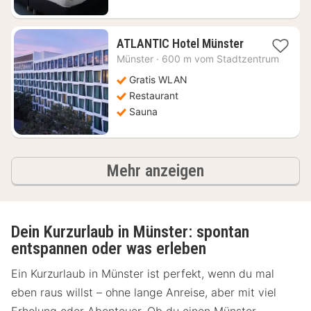
1
ATLANTIC Hotel Münster
Nacht
Münster
·
600 m vom Stadtzentrum
ab
131,13
Gratis WLAN
€
Restaurant
Sauna
Ergebnisse
Mehr anzeigen
Dein Kurzurlaub in Münster: spontan
entspannen oder was erleben
Ein Kurzurlaub in Münster ist perfekt, wenn du mal
eben raus willst – ohne lange Anreise, aber mit viel