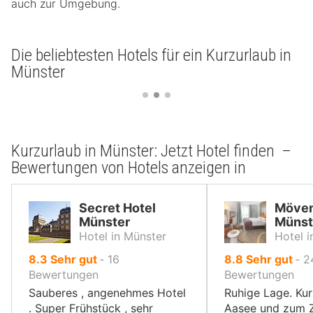
auch zur Umgebung.
Die beliebtesten Hotels für ein Kurzurlaub in
Münster
Kurzurlaub in Münster: Jetzt Hotel finden –
Bewertungen von Hotels anzeigen in
Secret Hotel
Möven
Münster
Münst
Hotel in Münster
Hotel i
von
von
8.3
Sehr gut
‐
16
8.8
Sehr gut
‐
2
10,
10,
Bewertungen
Bewertungen
Sauberes , angenehmes Hotel
Ruhige Lage. Ku
. Super Frühstück , sehr
Aasee und zum 