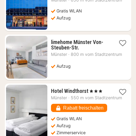
ab
73,09
Gratis WLAN
€
Aufzug
limehome Münster Von-
1
Steuben-Str.
Nacht
Münster
·
800 m vom Stadtzentrum
ab
87,56
Aufzug
€
1
Hotel Windthorst
, 3 Sterne
Nacht
Münster
·
550 m vom Stadtzentrum
ab
77,14
Rabatt freischalten
€
Gratis WLAN
Aufzug
Zimmerservice