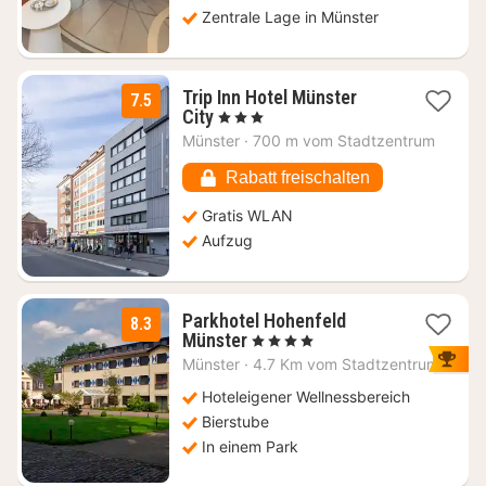
Zentrale Lage in Münster
Trip Inn Hotel Münster
7.5
1
City
, 3 Sterne
Nacht
Münster
·
700 m vom Stadtzentrum
ab
72,83
Rabatt freischalten
€
Gratis WLAN
Aufzug
Parkhotel Hohenfeld
8.3
1
Münster
, 4 Sterne
Nacht
Münster
·
4.7 Km vom Stadtzentrum
ab
103,46
Hoteleigener Wellnessbereich
€
Bierstube
In einem Park