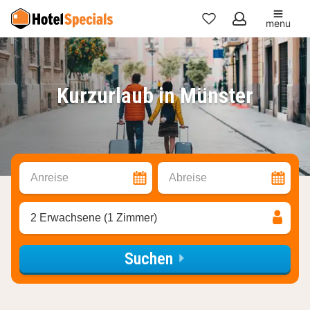
menu
Meine
Favoriten
Kurzurlaub in Münster
Anreise
Abreise
2 Erwachsene (1 Zimmer)
Suchen