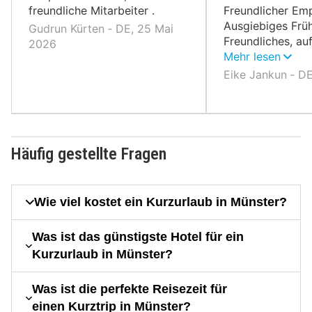
freundliche Mitarbeiter .
Freundlicher Em
Ausgiebiges Früh
Gudrun Kürten ‐ DE, 25 Mai
Freundliches, a
2026
Personal.
Mehr lesen
Eike Jankun ‐ DE
Häufig gestellte Fragen
Wie viel kostet ein Kurzurlaub in Münster?
Was ist das günstigste Hotel für ein
Kurzurlaub in Münster?
Was ist die perfekte Reisezeit für
einen Kurztrip in Münster?