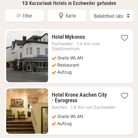
13
Kurzurlaub Hotels in Eschweiler gefunden
Filter
Karte
1
Hotel Mykonos
Nacht
Eschweiler
·
1.4 Km vom
ab
Stadtzentrum
80,75
Gratis WLAN
€
Restaurant
Aufzug
Hotel Krone Aachen City
1
- Eurogress
Nacht
Aachen
·
1.8 Km von Eschweiler
ab
127,25
Gratis WLAN
€
Aufzug