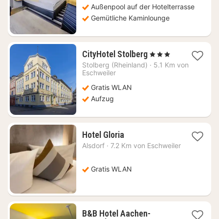
€
Außenpool auf der Hotelterrasse
Gemütliche Kaminlounge
1
CityHotel Stolberg
, 3 Sterne
Nacht
Stolberg (Rheinland)
·
5.1 Km von
ab
Eschweiler
149,36
Gratis WLAN
€
Aufzug
1
Hotel Gloria
Nacht
Alsdorf
·
7.2 Km von Eschweiler
ab
119,66
€
Gratis WLAN
B&B Hotel Aachen-