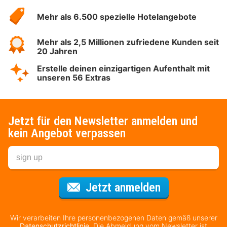
Hotelspecials
Mehr als 6.500 spezielle Hotelangebote
Mehr als 2,5 Millionen zufriedene Kunden seit
20 Jahren
Erstelle deinen einzigartigen Aufenthalt mit
unseren 56 Extras
Jetzt für den Newsletter anmelden und
kein Angebot verpassen
Für den Newsl
Jetzt anmelden
Wir verarbeiten Ihre personenbezogenen Daten gemäß unserer
Datenschutzrichtlinie
. Die Abmeldung vom Newsletter ist