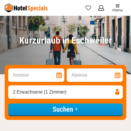
menu
Meine
Favoriten
Kurzurlaub in Eschweiler
Anreise
Abreise
2 Erwachsene (1 Zimmer)
Suchen