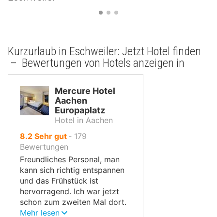
Kurzurlaub in Eschweiler: Jetzt Hotel finden
– Bewertungen von Hotels anzeigen in
Mercure Hotel
Aachen
Europaplatz
Hotel in Aachen
von
8.2
Sehr gut
‐
179
10,
Bewertungen
Freundliches Personal, man
kann sich richtig entspannen
und das Frühstück ist
hervorragend. Ich war jetzt
schon zum zweiten Mal dort.
Kann ich nur empfehlen.
Mehr lesen