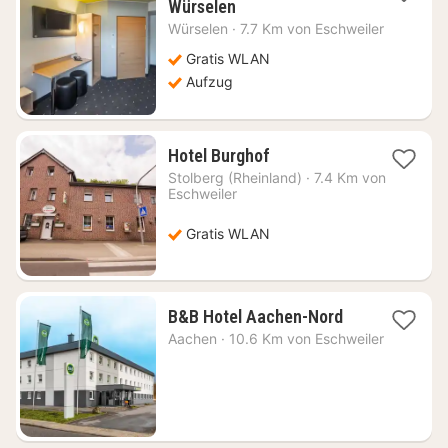
1
Würselen
Nacht
Würselen
·
7.7 Km von Eschweiler
ab
85,80
Gratis WLAN
€
Aufzug
1
Hotel Burghof
Nacht
Stolberg (Rheinland)
·
7.4 Km von
ab
Eschweiler
36,95
€
Gratis WLAN
1
B&B Hotel Aachen-Nord
Nacht
Aachen
·
10.6 Km von Eschweiler
ab
87,18
€