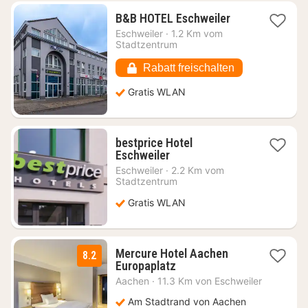
1
B&B HOTEL Eschweiler
Nacht
Eschweiler
·
1.2 Km vom
ab
Stadtzentrum
66,62
€
Rabatt freischalten
Gratis WLAN
bestprice Hotel
1
Eschweiler
Nacht
Eschweiler
·
2.2 Km vom
ab
Stadtzentrum
59,31
Gratis WLAN
€
Mercure Hotel Aachen
8.2
2
Europaplatz
Nächte
Aachen
·
11.3 Km von Eschweiler
ab
109
Am Stadtrand von Aachen