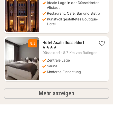
€
Ideale Lage in der Düsseldorfer
Altstadt
Restaurant, Café, Bar und Bistro
Kunstvoll gestaltetes Boutique-
Hotel
1
Hotel Asahi Düsseldorf
8.3
Nacht
, 4 Sterne
ab
Düsseldorf
·
8.7 Km von Ratingen
103,20
€
Zentrale Lage
Sauna
Moderne Einrichtung
Ergebnisse
Mehr anzeigen