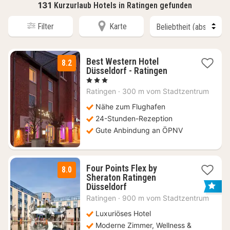
131
Kurzurlaub Hotels in Ratingen gefunden
Filter
Karte
Best Western Hotel
8.2
1
Düsseldorf - Ratingen
Nacht
, 3 Sterne
ab
Ratingen
·
300 m vom Stadtzentrum
79
€
Nähe zum Flughafen
24-Stunden-Rezeption
Gute Anbindung an ÖPNV
Four Points Flex by
8.0
Sheraton Ratingen
3
Düsseldorf
Nächte
Ratingen
·
900 m vom Stadtzentrum
ab
53
Luxuriöses Hotel
€
Moderne Zimmer, Wellness &