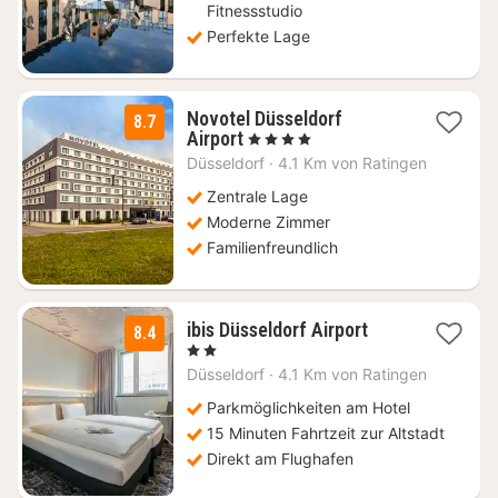
Fitnessstudio
Perfekte Lage
Novotel Düsseldorf
8.7
1
Airport
, 4 Sterne
Nacht
Düsseldorf
·
4.1 Km von Ratingen
ab
89
Zentrale Lage
€
Moderne Zimmer
Familienfreundlich
1
ibis Düsseldorf Airport
8.4
Nacht
, 2 Sterne
ab
Düsseldorf
·
4.1 Km von Ratingen
79
€
Parkmöglichkeiten am Hotel
15 Minuten Fahrtzeit zur Altstadt
Direkt am Flughafen