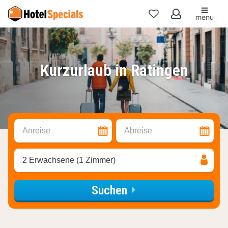
menu
Meine
Favoriten
Kurzurlaub in Ratingen
Anreise
Abreise
2 Erwachsene (1 Zimmer)
Suchen