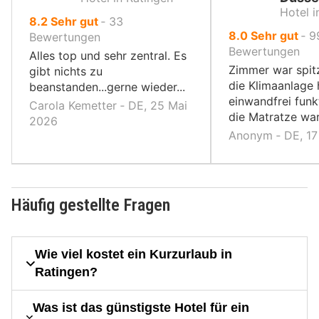
Hotel i
von
8.2
Sehr gut
‐
33
von
8.0
Sehr gut
‐
9
10,
Bewertungen
10,
Bewertungen
Alles top und sehr zentral. Es
Zimmer war spit
gibt nichts zu
die Klimaanlage 
beanstanden...gerne wieder...
einwandfrei funk
Carola Kemetter ‐ DE, 25 Mai
die Matratze war 
2026
Anonym ‐ DE, 17
Häufig gestellte Fragen
Wie viel kostet ein Kurzurlaub in
Ratingen?
Was ist das günstigste Hotel für ein