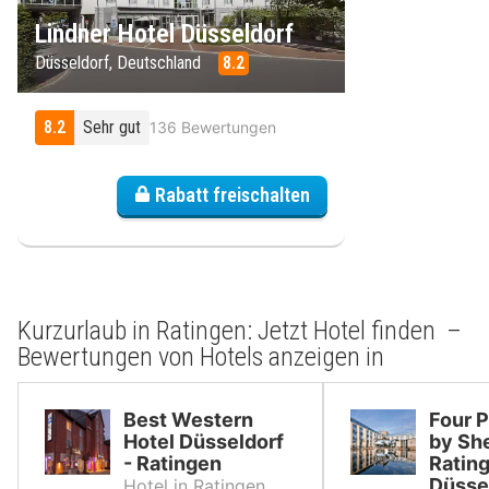
Lindner Hotel Düsseldorf
Düsseldorf, Deutschland
8.2
8.2
Sehr gut
136 Bewertungen
Rabatt freischalten
Kurzurlaub in Ratingen: Jetzt Hotel finden –
Bewertungen von Hotels anzeigen in
Best Western
Four P
Hotel Düsseldorf
by Sh
- Ratingen
Ratin
Düsse
Hotel in Ratingen