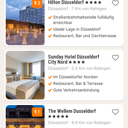
1
Hilton Düsseldorf
, 4 Sterne
8.2
Nacht
Düsseldorf
·
7 Km von Ratingen
ab
79
Straßenbahnhaltestelle fußläufig
€
erreichbar
Ideale Lage in Düsseldorf
Restaurant, Bar und Dachterrasse
Sunday Hotel Düsseldorf
1
City Nord
, 4 Sterne
Nacht
Düsseldorf
·
5.5 Km von Ratingen
ab
56,84
Im Düsseldorfer Norden
€
Restaurant, Bar & Terrasse
Gute Verkehrsanbindung
2
The Wellem Dusseldorf
9.1
Nächte
, 5 Sterne
ab
Düsseldorf
·
8.9 Km von Ratingen
199