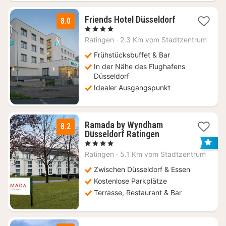
3
Friends Hotel Düsseldorf
8.0
Nächte
, 4 Sterne
ab
Ratingen
·
2.3 Km vom Stadtzentrum
59,67
€
Frühstücksbuffet & Bar
In der Nähe des Flughafens
Düsseldorf
Idealer Ausgangspunkt
Ramada by Wyndham
8.2
3
Düsseldorf Ratingen
Nächte
, 4 Sterne
ab
Ratingen
·
5.1 Km vom Stadtzentrum
53
€
Zwischen Düsseldorf & Essen
Kostenlose Parkplätze
Terrasse, Restaurant & Bar