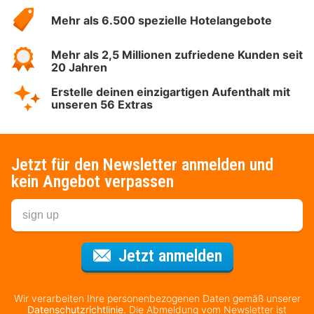
Hotelspecials
Mehr als 6.500 spezielle Hotelangebote
Mehr als 2,5 Millionen zufriedene Kunden seit
20 Jahren
Erstelle deinen einzigartigen Aufenthalt mit
unseren 56 Extras
Jetzt für den Newsletter anmelden und
kein Angebot verpassen
Für den Newsl
Jetzt anmelden
Wir verarbeiten Ihre personenbezogenen Daten gemäß unserer
Datenschutzrichtlinie
. Die Abmeldung vom Newsletter ist