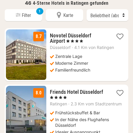
46
4-Sterne Hotels in Ratingen gefunden
1
Filter
Karte
Novotel Düsseldorf
8.7
1
Airport
, 4 Sterne
Nacht
Düsseldorf
·
4.1 Km von Ratingen
ab
89
Zentrale Lage
€
Moderne Zimmer
Familienfreundlich
3
Friends Hotel Düsseldorf
8.0
Nächte
, 4 Sterne
ab
Ratingen
·
2.3 Km vom Stadtzentrum
59,67
€
Frühstücksbuffet & Bar
In der Nähe des Flughafens
Düsseldorf
Idealer Ausgangspunkt