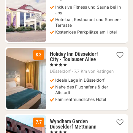
ab
64
Inklusive Fitness und Sauna bei In
€
Joy
Hotelbar, Restaurant und Sonnen-
Terrasse
Kostenlose Parkplätze am Hotel
Holiday Inn Düsseldorf
8.3
1
City - Toulouser Allee
Nacht
, 4 Sterne
ab
Düsseldorf
·
7.7 Km von Ratingen
99
€
Ideale Lage in Düsseldorf
Nahe des Flughafens & der
Altstadt
Familienfreundliches Hotel
Wyndham Garden
7.7
2
Düsseldorf Mettmann
Nächte
, 4 Sterne