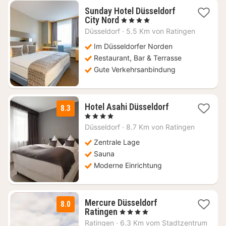
Sunday Hotel Düsseldorf
1
City Nord
, 4 Sterne
Nacht
Düsseldorf
·
5.5 Km von Ratingen
ab
56,84
Im Düsseldorfer Norden
€
Restaurant, Bar & Terrasse
Gute Verkehrsanbindung
1
Hotel Asahi Düsseldorf
8.3
Nacht
, 4 Sterne
ab
Düsseldorf
·
8.7 Km von Ratingen
103,20
€
Zentrale Lage
Sauna
Moderne Einrichtung
Mercure Düsseldorf
8.0
2
Ratingen
, 4 Sterne
Nächte
Ratingen
·
6.3 Km vom Stadtzentrum