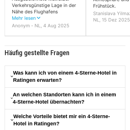
Verkehrsgünstige Lage in der
Frühstück.
Nähe des Flughafens
Stanislava Yilma
Düsseldorf.
Mehr lesen
NL, 15 Dez 2025
Anonym ‐ NL, 4 Aug 2025
Häufig gestellte Fragen
Was kann ich von einem 4-Sterne-Hotel in
Ratingen erwarten?
An welchen Standorten kann ich in einem
4-Sterne-Hotel übernachten?
Welche Vorteile bietet mir ein 4-Sterne-
Hotel in Ratingen?