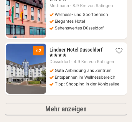
ab
Mettmann
·
8.9 Km von Ratingen
64
€
Wellness- und Sportbereich
Elegantes Hotel
Sehenswertes Düsseldorf
2
Lindner Hotel Düsseldorf
8.2
Nächte
, 4 Sterne
ab
Düsseldorf
·
4.9 Km von Ratingen
89
€
Gute Anbindung ans Zentrum
Entspannen im Wellnessbereich
Tipp: Shopping in der Königsallee
Ergebnisse
Mehr anzeigen