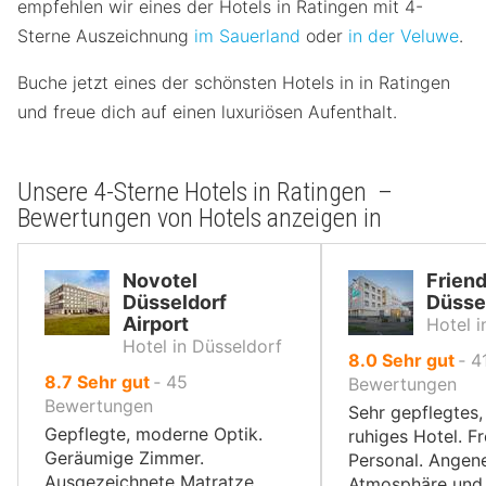
empfehlen wir eines der Hotels in Ratingen mit 4-
Sterne Auszeichnung
im Sauerland
oder
in der Veluwe
.
Buche jetzt eines der schönsten Hotels in in Ratingen
und freue dich auf einen luxuriösen Aufenthalt.
Unsere 4-Sterne Hotels in Ratingen –
Bewertungen von Hotels anzeigen in
Novotel
Friend
Düsseldorf
Düsse
Airport
Hotel i
Hotel in Düsseldorf
von
8.0
Sehr gut
‐
4
von
8.7
Sehr gut
‐
45
10,
Bewertungen
10,
Bewertungen
Sehr gepflegtes,
Gepflegte, moderne Optik.
ruhiges Hotel. F
Geräumige Zimmer.
Personal. Ange
Ausgezeichnete Matratze.
Atmosphäre und 