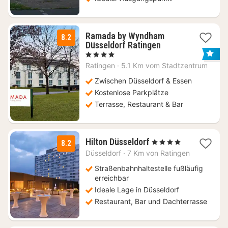
Ramada by Wyndham
8.2
3
Düsseldorf Ratingen
Nächte
, 4 Sterne
ab
Ratingen
·
5.1 Km vom Stadtzentrum
53
€
Zwischen Düsseldorf & Essen
Kostenlose Parkplätze
Terrasse, Restaurant & Bar
1
Hilton Düsseldorf
, 4 Sterne
8.2
Nacht
Düsseldorf
·
7 Km von Ratingen
ab
79
Straßenbahnhaltestelle fußläufig
€
erreichbar
Ideale Lage in Düsseldorf
Restaurant, Bar und Dachterrasse