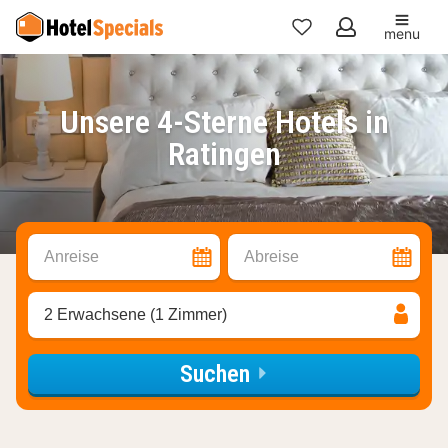
menu
Meine
Favoriten
Unsere 4-Sterne Hotels in
Ratingen
Anreise
Abreise
2 Erwachsene (1 Zimmer)
Suchen