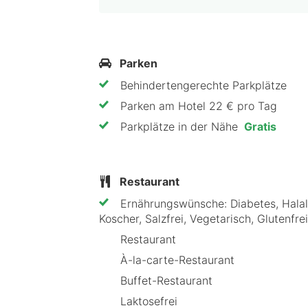
Das Novotel Düsseldorf Airport ist i
Zimmer, ein leckeres Frühstück und 
Parken
Städtereisende. Buche jetzt deinen A
Behindertengerechte Parkplätze
Düsseldorf!
Parken am Hotel 22 € pro Tag
Parkplätze in der Nähe
Gratis
Restaurant
Ernährungswünsche: Diabetes, Halal,
Koscher, Salzfrei, Vegetarisch, Glutenfrei
Restaurant
À-la-carte-Restaurant
Buffet-Restaurant
Laktosefrei