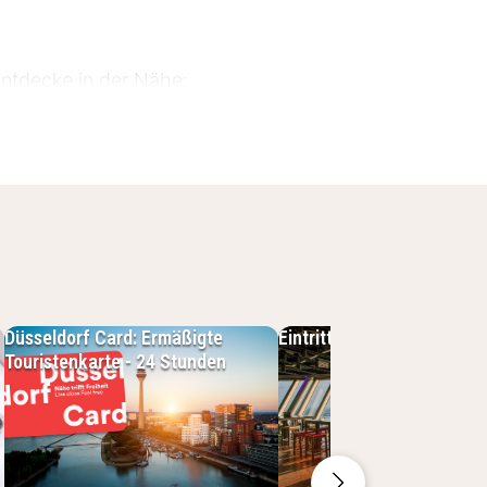
Entdecke in der Nähe:
 so angenehm wie möglich zu
Düsseldorf Card: Ermäßigte
Eintrittskarte für den Rhe
Touristenkarte - 24 Stunden
ostenloses WLAN
hern
rkplätze vor Ort