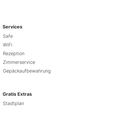
 nahe des Flughafens. Moderne
r perfekten Wahl für Geschäfts- und
Services
 auf eine entspannte Zeit in
Safe
WiFi
Rezeption
Zimmerservice
Gepäckaufbewahrung
Gratis Extras
Stadtplan