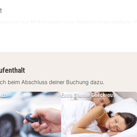
t
 gelegen, nur 10 Kilometer vom Stadtzentrum entfernt. 
ufenthalt
rf Airport
fach beim Abschluss deiner Buchung dazu.
et verschiedene Einrichtungen, um deinen Aufenthalt
atz
Extra Stunde Check-out
derner Arbeitsplatz, Fernseher, Safe, Telefon und k
endusche, Pflegeprodukten und flauschigen Handtüc
center, Business Center, 24-Stunden-Rezeption und Pa