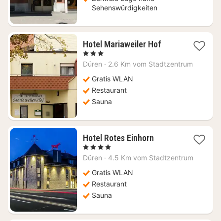
Sehenswürdigkeiten
1
Hotel Mariaweiler Hof
Nacht
, 3 Sterne
ab
Düren
·
2.6 Km vom Stadtzentrum
98,13
€
Gratis WLAN
Restaurant
Sauna
1
Hotel Rotes Einhorn
Nacht
, 4 Sterne
ab
Düren
·
4.5 Km vom Stadtzentrum
112,31
€
Gratis WLAN
Restaurant
Sauna