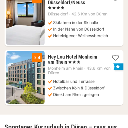
2
Düsseldorf/Neuss
Nächte
, 4 Sterne
ab
Düsseldorf
·
42.6 Km von Düren
119
€
Skifahren in der Skihalle
In der Nähe von Düsseldorf
Hoteleigener Wellnessbereich
Hey Lou Hotel Monheim
8.4
2
am Rhein
, 3 Sterne
Nächte
Monheim am Rhein
·
43.6 Km von
ab
Düren
64
Hotelbar und Terrasse
€
Zwischen Köln & Düsseldorf
Direkt am Rhein gelegen
Spontaner Kurzurlaub in Düren – raus aus