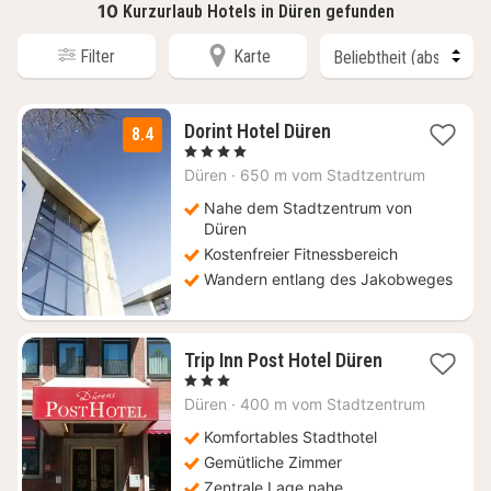
10
Kurzurlaub Hotels in Düren gefunden
Filter
Karte
1
Dorint Hotel Düren
8.4
Nacht
, 4 Sterne
ab
Düren
·
650 m vom Stadtzentrum
100
€
Nahe dem Stadtzentrum von
Düren
Kostenfreier Fitnessbereich
Wandern entlang des Jakobweges
1
Trip Inn Post Hotel Düren
Nacht
, 3 Sterne
ab
Düren
·
400 m vom Stadtzentrum
85
€
Komfortables Stadthotel
Gemütliche Zimmer
Zentrale Lage nahe