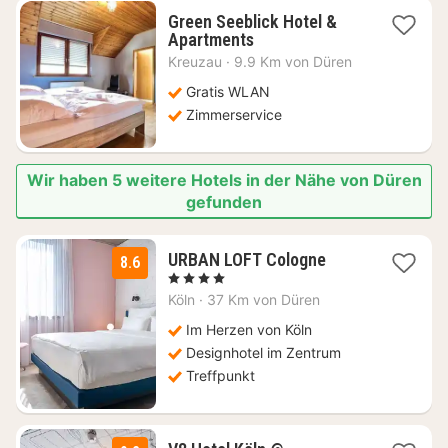
Green Seeblick Hotel &
1
Apartments
Nacht
Kreuzau
·
9.9 Km von Düren
ab
71,50
Gratis WLAN
€
Zimmerservice
Wir haben 5 weitere Hotels in der Nähe von Düren
gefunden
1
URBAN LOFT Cologne
8.6
Nacht
, 4 Sterne
ab
Köln
·
37 Km von Düren
87,30
€
Im Herzen von Köln
Designhotel im Zentrum
Treffpunkt