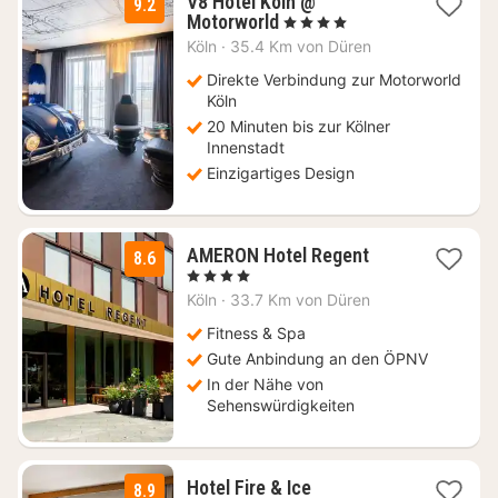
V8 Hotel Köln @
9.2
1
Motorworld
, 4 Sterne
Nacht
Köln
·
35.4 Km von Düren
ab
93,45
Direkte Verbindung zur Motorworld
€
Köln
20 Minuten bis zur Kölner
Innenstadt
Einzigartiges Design
2
AMERON Hotel Regent
8.6
Nächte
, 4 Sterne
ab
Köln
·
33.7 Km von Düren
124,95
€
Fitness & Spa
Gute Anbindung an den ÖPNV
In der Nähe von
Sehenswürdigkeiten
Hotel Fire & Ice
8.9