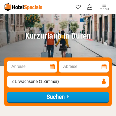
menu
Meine
Favoriten
Kurzurlaub in Düren
Anreise
Abreise
2 Erwachsene (1 Zimmer)
Suchen