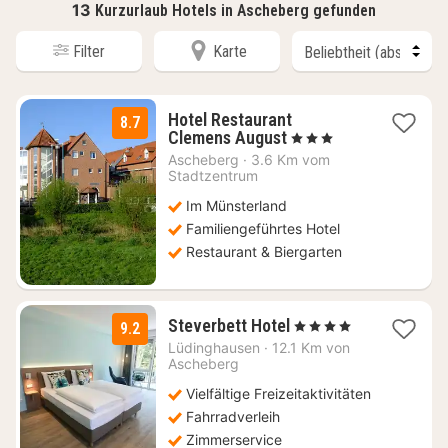
13
Kurzurlaub Hotels in Ascheberg gefunden
Filter
Karte
Hotel Restaurant
8.7
1
Clemens August
, 3 Sterne
Nacht
Ascheberg
·
3.6 Km vom
ab
Stadtzentrum
139,50
Im Münsterland
€
Familiengeführtes Hotel
Restaurant & Biergarten
1
Steverbett Hotel
, 4 Sterne
9.2
Nacht
Lüdinghausen
·
12.1 Km von
ab
Ascheberg
129
Vielfältige Freizeitaktivitäten
€
Fahrradverleih
Zimmerservice