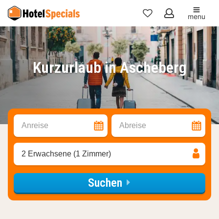
menu
Meine
Favoriten
Kurzurlaub in Ascheberg
Anreise
Abreise
2 Erwachsene (1 Zimmer)
Suchen