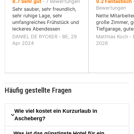
von
von
8.7
Sehr gut
‐
7
Bewertungen
9.2
Fantastisch
10,
10,
Bewertungen
Sehr sauber, sehr freundlich,
sehr ruhige Lage, sehr
Nette Mitarbeiter
umfangreiches Frühstück und
große Zimmer, g
leckeres Abendessen
Tiefgarage, gute
DANIEL DE RYCKER ‐ BE, 29
Matthias Koch ‐ 
Apr 2024
2026
Häufig gestellte Fragen
Wie viel kostet ein Kurzurlaub in
Ascheberg?
Was ist das günstigste Hotel für ein