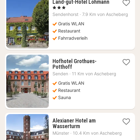
1
Land-gut-Hotel Lohmann
Nacht
, 3 Sterne
ab
Sendenhorst
·
7.9 Km von Ascheberg
89,16
€
Gratis WLAN
Restaurant
Fahrradverleih
Hofhotel Grothues-
1
Potthoff
Nacht
Senden
·
11 Km von Ascheberg
ab
94,55
Gratis WLAN
€
Restaurant
Sauna
Alexianer Hotel am
1
Wasserturm
Nacht
Münster
·
10.4 Km von Ascheberg
ab