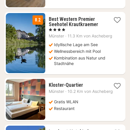
Best Western Premier
8.2
3
Seehotel Krautkraemer
Nächte
, 4 Sterne
ab
Münster
·
11.3 Km von Ascheberg
116
€
Idyllische Lage am See
Wellnessbereich mit Pool
Kombination aus Natur und
Stadtnähe
1
Kloster-Quartier
Nacht
Münster
·
10.2 Km von Ascheberg
ab
74,98
Gratis WLAN
€
Restaurant