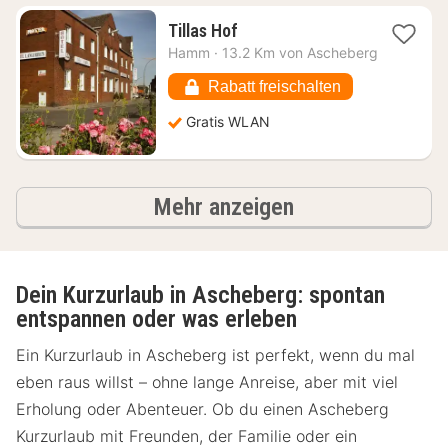
1
Tillas Hof
Nacht
Hamm
·
13.2 Km von Ascheberg
ab
61,82
Rabatt freischalten
€
Gratis WLAN
Ergebnisse
Mehr anzeigen
Dein Kurzurlaub in Ascheberg: spontan
entspannen oder was erleben
Ein Kurzurlaub in Ascheberg ist perfekt, wenn du mal
eben raus willst – ohne lange Anreise, aber mit viel
Erholung oder Abenteuer. Ob du einen Ascheberg
Kurzurlaub mit Freunden, der Familie oder ein