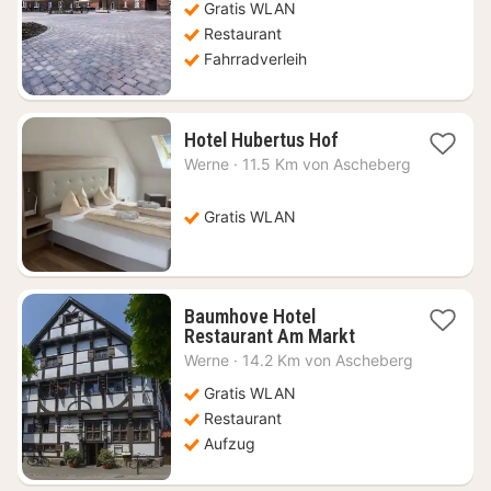
95,52
Gratis WLAN
€
Restaurant
Fahrradverleih
1
Hotel Hubertus Hof
Nacht
Werne
·
11.5 Km von Ascheberg
ab
64,80
€
Gratis WLAN
Baumhove Hotel
1
Restaurant Am Markt
Nacht
Werne
·
14.2 Km von Ascheberg
ab
72,90
Gratis WLAN
€
Restaurant
Aufzug