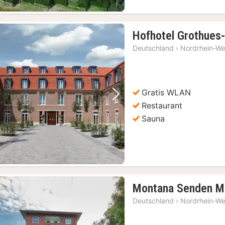
Hofhotel Grothues-
Deutschland
›
Nordrhein-We
Gratis WLAN
Vorheriges Bild
Nächstes Bild
Restaurant
Sauna
Montana Senden M
Deutschland
›
Nordrhein-We