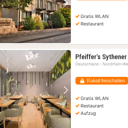
Vorheriges Bild
Nächstes Bild
Gratis WLAN
Restaurant
Pfeiffer's Sythener
Deutschland
›
Nordrhein-We
Rabatt freischalten
Vorheriges Bild
Nächstes Bild
Gratis WLAN
Restaurant
Aufzug