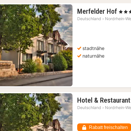
1
Merfelder Hof
, 3 Ster
Nac
Deutschland
›
Nordrhein-We
ab
106
€
stadtnähe
Vorheriges Bild
Nächstes Bild
naturnähe
Hotel & Restaurant
Deutschland
›
Nordrhein-We
Rabatt freischalten