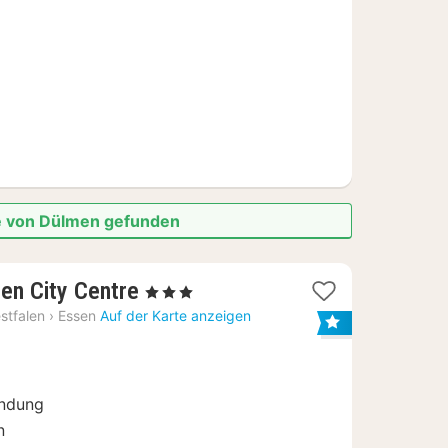
€
he von Dülmen gefunden
3
sen City Centre
, 3 Sterne
Nächte
stfalen
›
Essen
Auf der Karte anzeigen
ab
52,15
€
indung
n