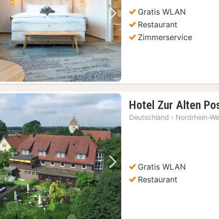
€
Gratis WLAN
Vorheriges Bild
Nächstes Bild
Restaurant
Zimmerservice
Hotel Zur Alten Po
Deutschland
›
Nordrhein-We
Gratis WLAN
Vorheriges Bild
Nächstes Bild
Restaurant