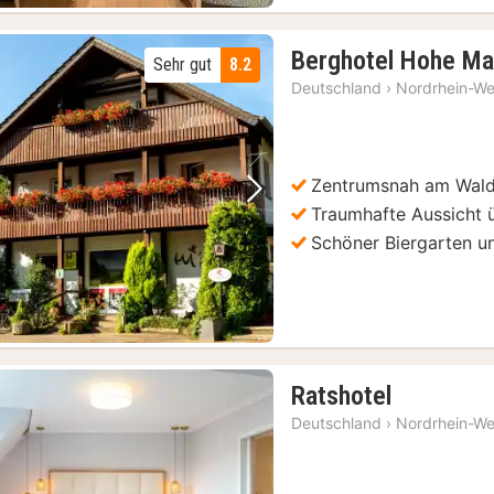
Berghotel Hohe Ma
Sehr gut
8.2
Deutschland
›
Nordrhein-We
Zentrumsnah am Wald
Vorheriges Bild
Nächstes Bild
Traumhafte Aussicht 
Schöner Biergarten u
1
Ratshotel
Nacht
Deutschland
›
Nordrhein-We
ab
101,87