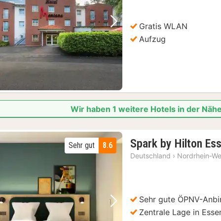
Gratis WLAN
Vorheriges Bild
Nächstes Bild
Aufzug
Wir haben 1 weitere Hotels in der Nä
Spark by Hilton Es
Sehr gut
8.6
Deutschland
›
Nordrhein-We
Sehr gute ÖPNV-Anb
Vorheriges Bild
Nächstes Bild
Zentrale Lage in Esse