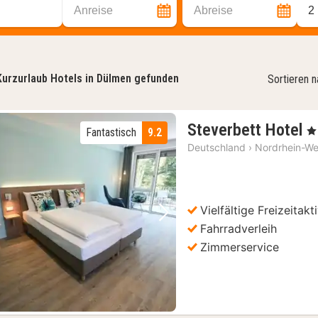
Anreise
Abreise
2
Kurzurlaub Hotels in Dülmen gefunden
Sortieren 
1
Steverbett Hotel
, 4
Fantastisch
9.2
N
Deutschland
›
Nordrhein-We
a
1
€
Vielfältige Freizeitakt
Vorheriges Bild
Nächstes Bild
Fahrradverleih
Zimmerservice