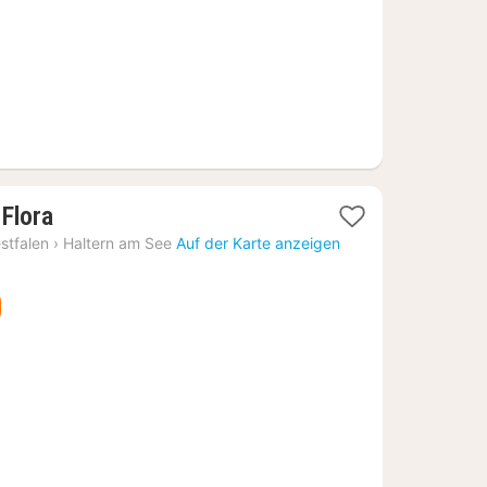
1
 Flora
Nacht
stfalen
›
Haltern am See
Auf der Karte anzeigen
ab
107,48
€