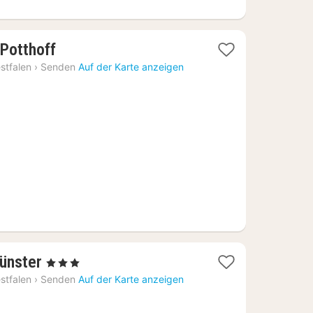
1
Potthoff
Nacht
stfalen
›
Senden
Auf der Karte anzeigen
ab
94,55
€
1
ünster
, 3 Sterne
Nacht
stfalen
›
Senden
Auf der Karte anzeigen
ab
115,89