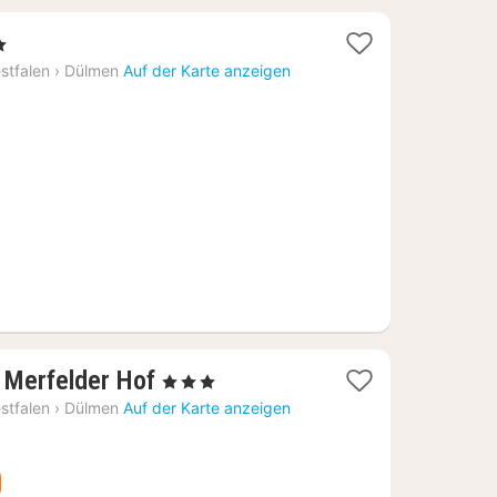
ne
ht
stfalen
›
Dülmen
Auf der Karte anzeigen
1
 Merfelder Hof
, 3 Sterne
Nacht
stfalen
›
Dülmen
Auf der Karte anzeigen
ab
96,91
€