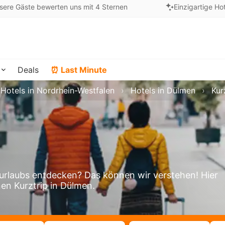
sere Gäste bewerten uns mit 4 Sternen
Einzigartige Ho
Deals
⏰ Last Minute
Hotels in Nordrhein-Westfalen
Hotels in Dülmen
Kur
rlaubs entdecken? Das können wir verstehen! Hier
nen Kurztrip in Dülmen.