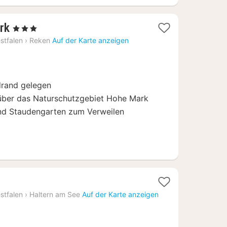
1
rk
, 3 Sterne
Nacht
stfalen
›
Reken
Auf der Karte anzeigen
ab
150
€
rand gelegen
über das Naturschutzgebiet Hohe Mark
nd Staudengarten zum Verweilen
stfalen
›
Haltern am See
Auf der Karte anzeigen