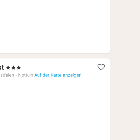
1
st
, 3 Sterne
Nacht
stfalen
›
Nottuln
Auf der Karte anzeigen
ab
70,64
€