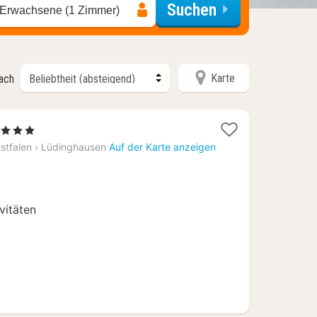
Suchen
 Erwachsene (1 Zimmer)
Karte
nach
 Sterne
acht
stfalen
›
Lüdinghausen
Auf der Karte anzeigen
b
29
ivitäten