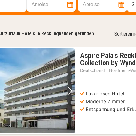
Anreise
Abreise
2
Kurzurlaub Hotels in Recklinghausen gefunden
Sortieren 
Aspire Palais Reck
Collection by Wyn
Deutschland
›
Nordrhein-We
Luxuriöses Hotel
Vorheriges Bild
Nächstes Bild
Moderne Zimmer
Entspannung und Erk