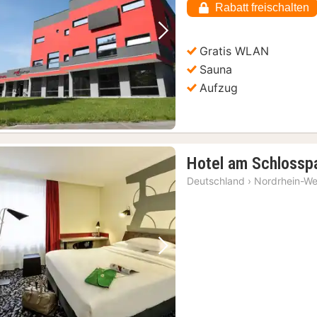
Rabatt freischalten
€
Vorheriges Bild
Nächstes Bild
Gratis WLAN
Sauna
Aufzug
Hotel am Schlossp
Deutschland
›
Nordrhein-We
Vorheriges Bild
Nächstes Bild