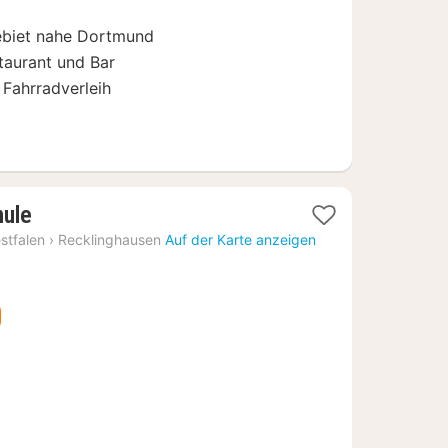
ebiet nahe Dortmund
taurant und Bar
 Fahrradverleih
1
hule
Nacht
stfalen
›
Recklinghausen
Auf der Karte anzeigen
ab
83,18
€