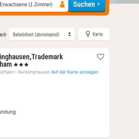
Suchen
 Erwachsene (1 Zimmer)
Karte
nach
linghausen,Trademark
1
dham
, 3 Sterne
Nacht
stfalen
›
Recklinghausen
Auf der Karte anzeigen
ab
75
€
undung