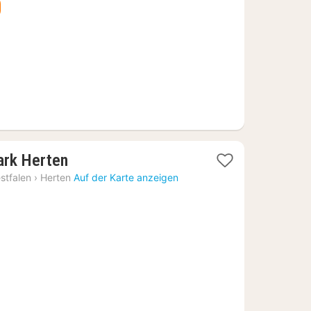
1
ark Herten
Nacht
stfalen
›
Herten
Auf der Karte anzeigen
ab
76,88
€