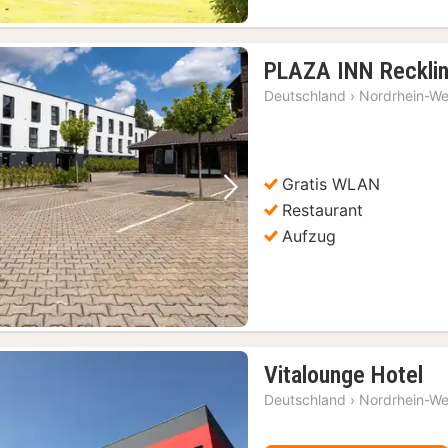
PLAZA INN Reckli
Deutschland
›
Nordrhein-We
Gratis WLAN
Vorheriges Bild
Nächstes Bild
Restaurant
Aufzug
1
Vitalounge Hotel
Na
Deutschland
›
Nordrhein-We
ab
88