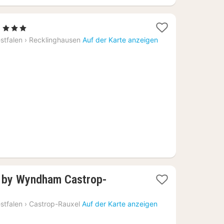
1
, 3 Sterne
Nacht
stfalen
›
Recklinghausen
Auf der Karte anzeigen
ab
88,79
€
 by Wyndham Castrop-
stfalen
›
Castrop-Rauxel
Auf der Karte anzeigen