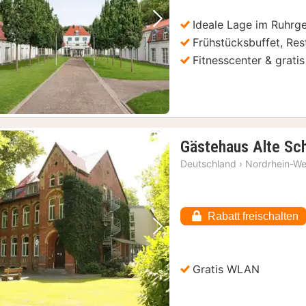
64
€
Ideale Lage im Ruhrg
Vorheriges Bild
Nächstes Bild
Frühstücksbuffet, Res
Fitnesscenter & gratis
Gästehaus Alte Sc
Deutschland
›
Nordrhein-We
Rabatt freischalten
Vorheriges Bild
Nächstes Bild
Gratis WLAN