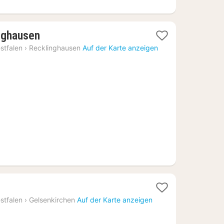
1
nghausen
Nacht
stfalen
›
Recklinghausen
Auf der Karte anzeigen
ab
69,23
€
cht
stfalen
›
Gelsenkirchen
Auf der Karte anzeigen
,73