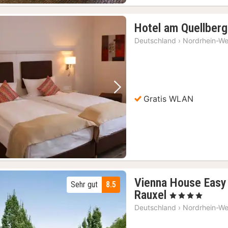
Off-Sightseeing-Bus-Ticket
(2)
Hotel am Quellberg
Deutschland
›
Nordrhein-We
Vorheriges Bild
Nächstes Bild
Gratis WLAN
Vienna House Easy
Sehr gut
8.5
2
Rauxel
, 4 Sterne
Nächte
Deutschland
›
Nordrhein-We
ab