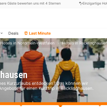
sere Gäste bewerten uns mit 4 Sternen
Einzigartige Ho
Deals
⏰ Last Minute
Hotels in Nordrhein-Westfalen
Hotels in Recklinghause
ghausen
es Kurzurlaubs entdecken? Das können wir
 Angebote für einen Kurztrip in Recklinghausen.