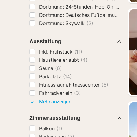
Dortmund: 24-Stunden-Hop-On-Hop-
Dortmund: Deutsches Fußballmuseum
(2)
Dortmund: Skywalk
(2)
Ausstattung
Inkl. Frühstück
(11)
Haustiere erlaubt
(4)
Sauna
(6)
Parkplatz
(14)
Fitnessraum/Fitnesscenter
(6)
Fahrradverleih
(3)
Ausstattung
Mehr anzeigen
Zimmerausstattung
Balkon
(1)
Badewanne
(3)