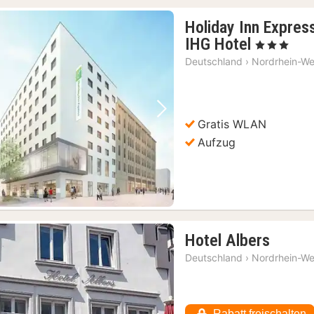
Holiday Inn Expres
1
IHG Hotel
, 3 Sterne
Nacht
Deutschland
›
Nordrhein-We
ab
74
€
Vorheriges Bild
Nächstes Bild
Gratis WLAN
Aufzug
1
Hotel Albers
Nacht
Deutschland
›
Nordrhein-We
ab
77,06
€
Rabatt freischalten