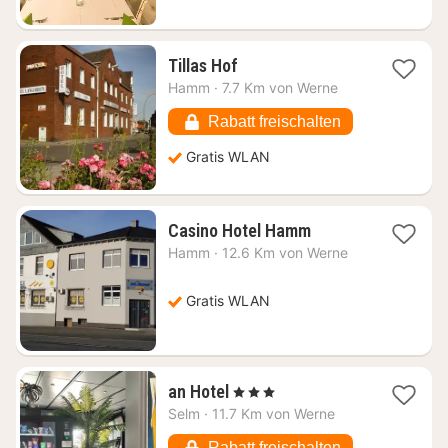
1
Tillas Hof
Nacht
Hamm
·
7.7 Km von Werne
ab
61,82
Rabatt freischalten
€
Gratis WLAN
1
Casino Hotel Hamm
Nacht
Hamm
·
12.6 Km von Werne
ab
84,11
€
Gratis WLAN
1
an Hotel
, 3 Sterne
Nacht
Selm
·
11.7 Km von Werne
ab
102,71
Rabatt freischalten