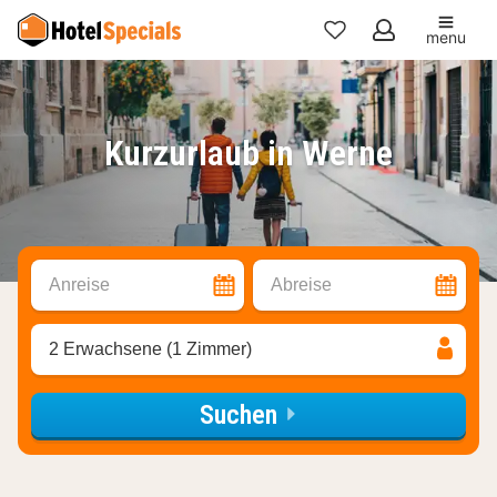
menu
Meine
Favoriten
Kurzurlaub in Werne
Anreise
Abreise
2 Erwachsene (1 Zimmer)
Suchen