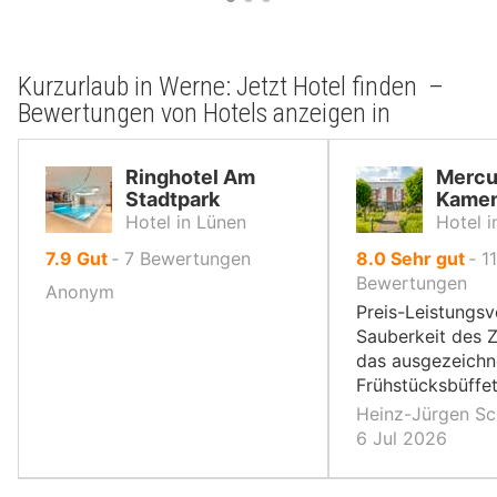
Kurzurlaub in Werne: Jetzt Hotel finden –
Bewertungen von Hotels anzeigen in
Ringhotel Am
Mercu
Stadtpark
Kamen
Hotel in Lünen
Hotel 
von
von
7.9
Gut
‐
7
Bewertungen
8.0
Sehr gut
‐
11
10,
10,
Bewertungen
Anonym
Preis-Leistungsv
Sauberkeit des 
das ausgezeichn
Frühstücksbüffet
Heinz-Jürgen Sc
6 Jul 2026