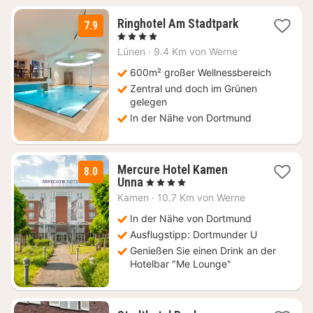
1
Ringhotel Am Stadtpark
7.9
Nacht
, 4 Sterne
ab
Lünen
·
9.4 Km von Werne
171,35
€
600m² großer Wellnessbereich
Zentral und doch im Grünen
gelegen
In der Nähe von Dortmund
Mercure Hotel Kamen
8.0
1
Unna
, 4 Sterne
Nacht
Kamen
·
10.7 Km von Werne
ab
89
In der Nähe von Dortmund
€
Ausflugstipp: Dortmunder U
Genießen Sie einen Drink an der
Hotelbar "Me Lounge"