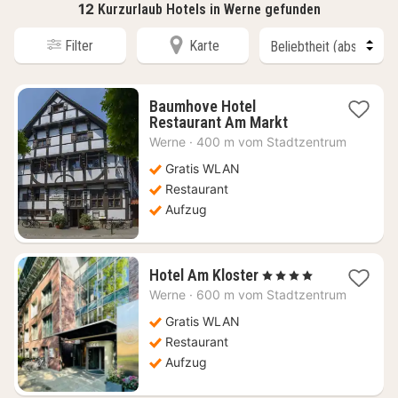
12
Kurzurlaub Hotels in Werne gefunden
Filter
Karte
Baumhove Hotel
1
Restaurant Am Markt
Nacht
Werne
·
400 m vom Stadtzentrum
ab
72,90
Gratis WLAN
€
Restaurant
Aufzug
1
Hotel Am Kloster
, 4 Sterne
Nacht
Werne
·
600 m vom Stadtzentrum
ab
87,07
Gratis WLAN
€
Restaurant
Aufzug