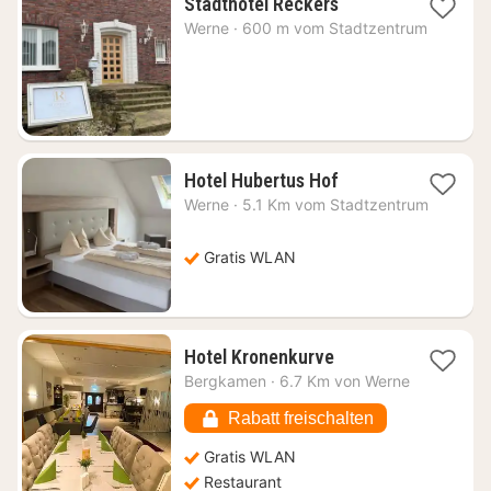
1
Stadthotel Reckers
Nacht
Werne
·
600 m vom Stadtzentrum
ab
71,92
€
1
Hotel Hubertus Hof
Nacht
Werne
·
5.1 Km vom Stadtzentrum
ab
66,15
€
Gratis WLAN
1
Hotel Kronenkurve
Nacht
Bergkamen
·
6.7 Km von Werne
ab
108,50
Rabatt freischalten
€
Gratis WLAN
Restaurant