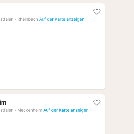
stfalen
›
Rheinbach
Auf der Karte anzeigen
1
im
Nacht
stfalen
›
Meckenheim
Auf der Karte anzeigen
ab
83,34
€