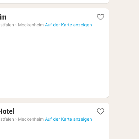
1
im
Nacht
stfalen
›
Meckenheim
Auf der Karte anzeigen
ab
73,84
€
1
Hotel
Nacht
stfalen
›
Meckenheim
Auf der Karte anzeigen
ab
110,66