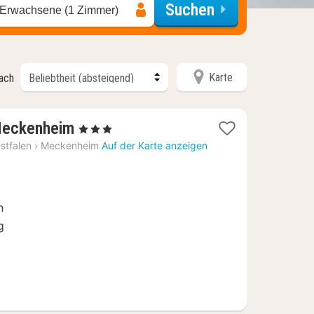
Suchen
 Erwachsene (1 Zimmer)
Karte
nach
1
 Meckenheim
, 3 Sterne
Nacht
stfalen
›
Meckenheim
Auf der Karte anzeigen
ab
101,70
€
n
g