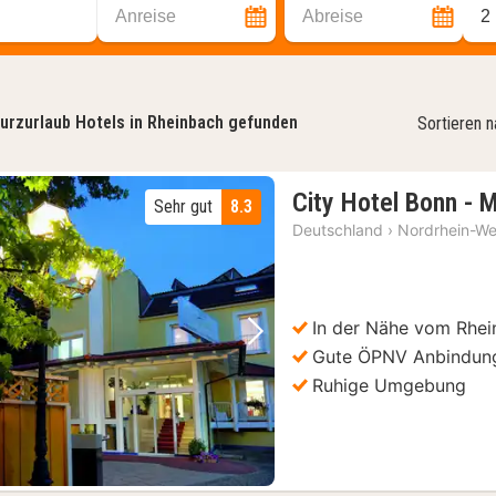
Anreise
Abreise
2
urzurlaub Hotels in Rheinbach gefunden
Sortieren 
City Hotel Bonn -
Sehr gut
8.3
Deutschland
›
Nordrhein-We
In der Nähe vom Rhei
Vorheriges Bild
Nächstes Bild
Gute ÖPNV Anbindun
Ruhige Umgebung