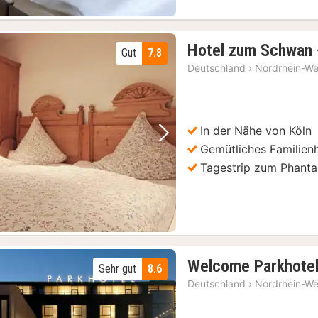
Hotel zum Schwan
Gut
7.8
Deutschland
›
Nordrhein-We
In der Nähe von Köln
Vorheriges Bild
Nächstes Bild
Gemütliches Familien
Tagestrip zum Phanta
Welcome Parkhotel
Sehr gut
8.6
Deutschland
›
Nordrhein-We