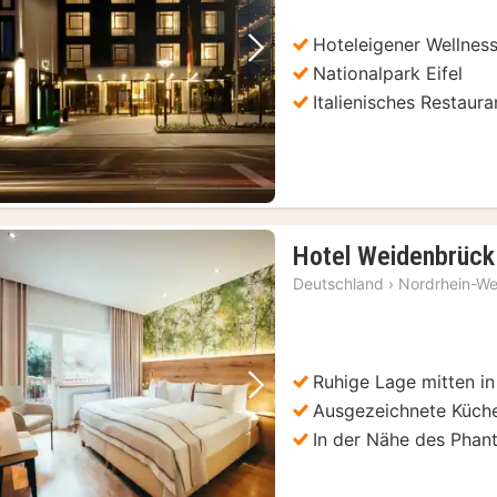
Hoteleigener Wellnes
Vorheriges Bild
Nächstes Bild
Nationalpark Eifel
Italienisches Restaura
Hotel Weidenbrück
Deutschland
›
Nordrhein-We
Ruhige Lage mitten in
Vorheriges Bild
Nächstes Bild
Ausgezeichnete Küch
In der Nähe des Phan