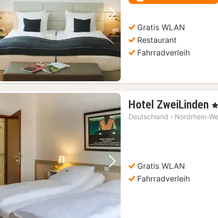
Vorheriges Bild
Nächstes Bild
Gratis WLAN
Restaurant
Fahrradverleih
1
Hotel ZweiLinden
, 
N
Deutschland
›
Nordrhein-We
a
1
€
Gratis WLAN
Vorheriges Bild
Nächstes Bild
Fahrradverleih