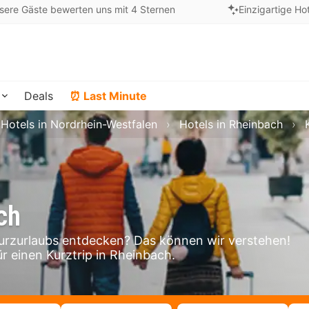
sere Gäste bewerten uns mit 4 Sternen
Einzigartige Ho
Deals
⏰ Last Minute
Hotels in Nordrhein-Westfalen
Hotels in Rheinbach
ch
rzurlaubs entdecken? Das können wir verstehen!
ür einen Kurztrip in Rheinbach.