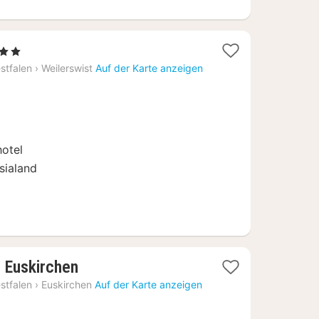
1
, 2 Sterne
Nacht
stfalen
›
Weilerswist
Auf der Karte anzeigen
ab
99
€
hotel
sialand
2
 Euskirchen
Nächte
stfalen
›
Euskirchen
Auf der Karte anzeigen
ab
323,75