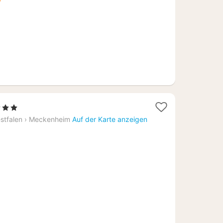
€
3 Sterne
acht
stfalen
›
Meckenheim
Auf der Karte anzeigen
b
22,32