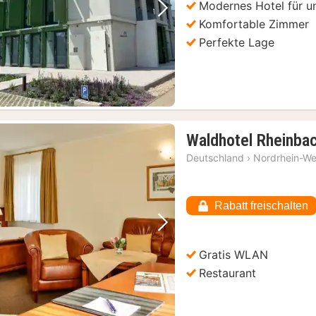
Modernes Hotel für un
Vorheriges Bild
Nächstes Bild
Komfortable Zimmer
Perfekte Lage
Waldhotel Rheinba
Deutschland
›
Nordrhein-We
Rabatt freischalten
Vorheriges Bild
Nächstes Bild
Gratis WLAN
Restaurant