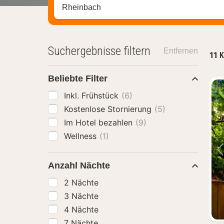
Stadt, Region oder Hotel suchen
Suchergebnisse filtern
Entfernen
11
K
Beliebte Filter
Inkl. Frühstück
(6)
Kostenlose Stornierung
(5)
Im Hotel bezahlen
(9)
Wellness
(1)
Anzahl Nächte
2 Nächte
3 Nächte
4 Nächte
7 Nächte