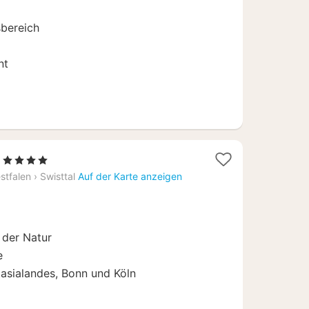
€
sbereich
nt
1
, 4 Sterne
Nacht
stfalen
›
Swisttal
Auf der Karte anzeigen
ab
192
€
 der Natur
e
tasialandes, Bonn und Köln