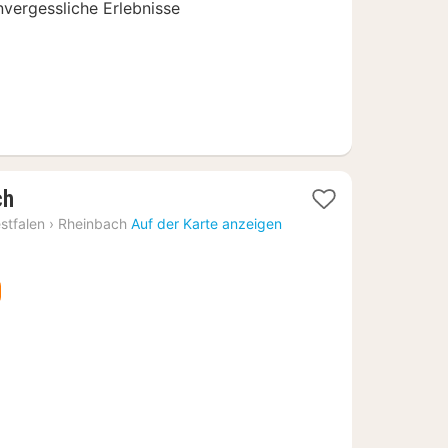
vergessliche Erlebnisse
1
ch
Nacht
stfalen
›
Rheinbach
Auf der Karte anzeigen
ab
104,38
€