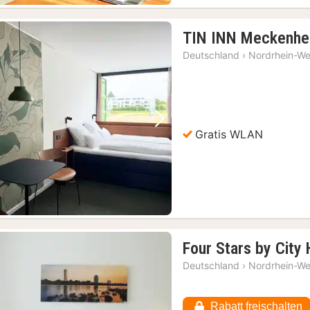
TIN INN Meckenhe
Deutschland
›
Nordrhein-We
Vorheriges Bild
Nächstes Bild
Gratis WLAN
Four Stars by City 
Deutschland
›
Nordrhein-We
Rabatt freischalten