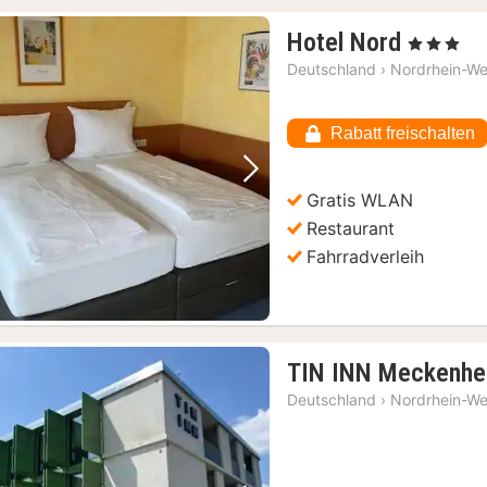
1
Hotel Nord
, 3 Sterne
Nacht
Deutschland
›
Nordrhein-We
ab
78,23
Rabatt freischalten
€
Vorheriges Bild
Nächstes Bild
Gratis WLAN
Restaurant
Fahrradverleih
TIN INN Meckenhe
Deutschland
›
Nordrhein-We