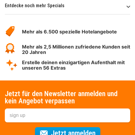
Entdecke noch mehr Specials
Über
Hotelspecials
Mehr als 6.500 spezielle Hotelangebote
Mehr als 2,5 Millionen zufriedene Kunden seit
20 Jahren
Erstelle deinen einzigartigen Aufenthalt mit
unseren 56 Extras
Jetzt für den Newsletter anmelden und
kein Angebot verpassen
Für den Newsl
Jetzt anmelden