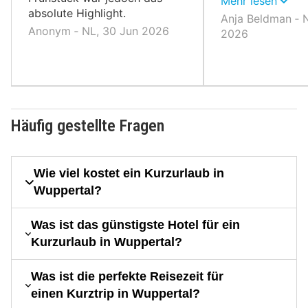
Zimmer.
Mehr lesen
absolute Highlight.
Anja Beldman ‐ 
Anonym ‐ NL, 30 Jun 2026
2026
Häufig gestellte Fragen
Wie viel kostet ein Kurzurlaub in
Wuppertal?
Was ist das günstigste Hotel für ein
Kurzurlaub in Wuppertal?
Was ist die perfekte Reisezeit für
einen Kurztrip in Wuppertal?