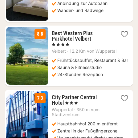
€
Anbindung zur Autobahn
Wander- und Radwege
Best Western Plus
8.8
1
Parkhotel Velbert
Nacht
, 4 Sterne
ab
Velbert
·
12.2 Km von Wuppertal
81,60
€
Frühstücksbuffet, Restaurant & Bar
Sauna & Fitnessstudio
24-Stunden Rezeption
City Partner Central
7.3
1
Hotel
, 3 Sterne
Nacht
Wuppertal
·
350 m vom
ab
Stadtzentrum
99,75
Hauptbahnhof 200 m entfernt
€
Zentral in der Fußgängerzone
Weihnachtsmarkt direkt vor dem