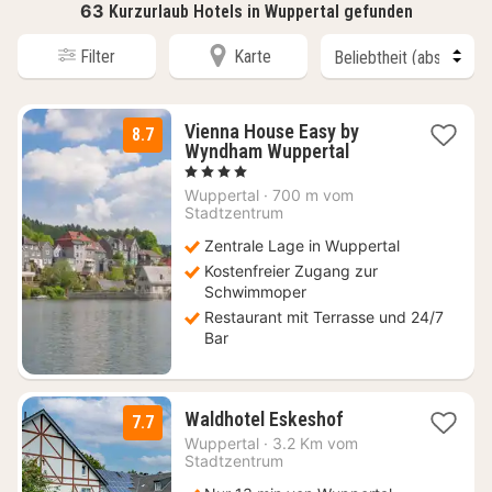
63
Kurzurlaub Hotels in Wuppertal gefunden
Filter
Karte
Vienna House Easy by
8.7
2
Wyndham Wuppertal
Nächte
, 4 Sterne
ab
Wuppertal
·
700 m vom
67,20
Stadtzentrum
€
Zentrale Lage in Wuppertal
Kostenfreier Zugang zur
Schwimmoper
Restaurant mit Terrasse und 24/7
Bar
1
Waldhotel Eskeshof
7.7
Nacht
Wuppertal
·
3.2 Km vom
ab
Stadtzentrum
82,95