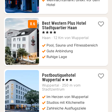
Hotel
Best Western Plus Hotel
8.6
3
Stadtquartier Haan
Nächte
, 4 Sterne
ab
Haan
·
12 Km von Wuppertal
109
€
Pool, Sauna und Fitnessbereich
Gute Anbindung
Ruhige Lage
Postboutiquehotel
1
Wuppertal
, 3 Sterne
Nacht
Wuppertal
·
250 m vom
ab
Stadtzentrum
115
Im Herzen von Wuppertal
€
Studios mit Kitchenette
Zahlreiche Ausflugsziele