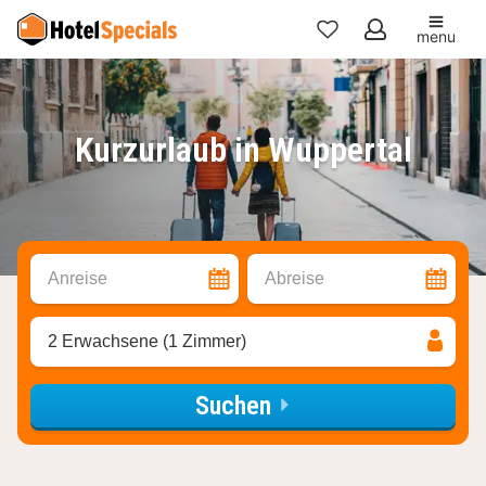
menu
Meine
Favoriten
Kurzurlaub in Wuppertal
Anreise
Abreise
2 Erwachsene (1 Zimmer)
Suchen