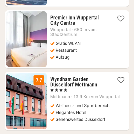
Premier Inn Wuppertal
1
City Centre
Nacht
Wuppertal
·
650 m vom
ab
Stadtzentrum
47,46
Gratis WLAN
€
Restaurant
Aufzug
Wyndham Garden
7.7
2
Düsseldorf Mettmann
Nächte
, 4 Sterne
ab
Mettmann
·
13.9 Km von Wuppertal
64
€
Wellness- und Sportbereich
Elegantes Hotel
Sehenswertes Düsseldorf