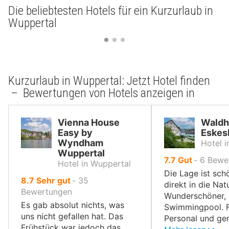
Die beliebtesten Hotels für ein Kurzurlaub in
Wuppertal
Kurzurlaub in Wuppertal: Jetzt Hotel finden
– Bewertungen von Hotels anzeigen in
Vienna House
Waldh
Easy by
Eskes
Wyndham
Hotel 
Wuppertal
von
7.7
Gut
‐
6
Bewe
Hotel in Wuppertal
10,
Die Lage ist sch
von
8.7
Sehr gut
‐
35
direkt in die Nat
10,
Bewertungen
Wunderschöner, 
Es gab absolut nichts, was
Swimmingpool. F
uns nicht gefallen hat. Das
Personal und ge
Frühstück war jedoch das