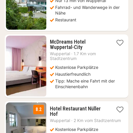
Nur 13 min von Wuppertal
€
Fahrrad- und Wanderwege in der
Nähe
Restaurant
McDreams Hotel
1
Wuppertal-City
Nacht
Wuppertal
·
1.7 Km vom
ab
Stadtzentrum
44,63
Kostenlose Parkplätze
€
Haustierfreundlich
Tipp: Mache eine Fahrt mit der
Einschienenbahn
Hotel Restaurant Nüller
8.2
1
Hof
Nacht
Wuppertal
·
2 Km vom Stadtzentrum
ab
57,60
Kostenlose Parkplätze