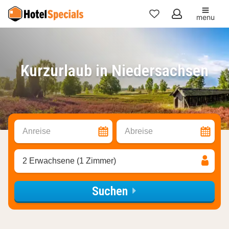
menu
Meine
Favoriten
Kurzurlaub in Niedersachsen
Anreise
Abreise
2 Erwachsene (1 Zimmer)
Suchen