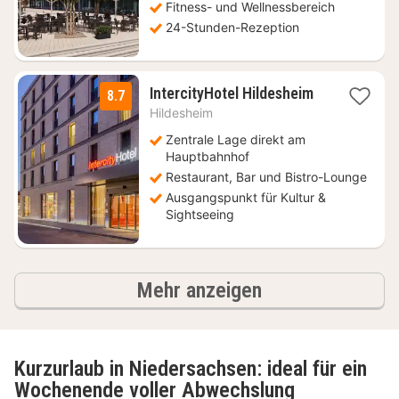
€
Fitness- und Wellnessbereich
24-Stunden-Rezeption
2
IntercityHotel Hildesheim
8.7
Nächte
Hildesheim
ab
74
Zentrale Lage direkt am
€
Hauptbahnhof
Restaurant, Bar und Bistro-Lounge
Ausgangspunkt für Kultur &
Sightseeing
Ergebnisse
Mehr anzeigen
Kurzurlaub in Niedersachsen: ideal für ein
Wochenende voller Abwechslung