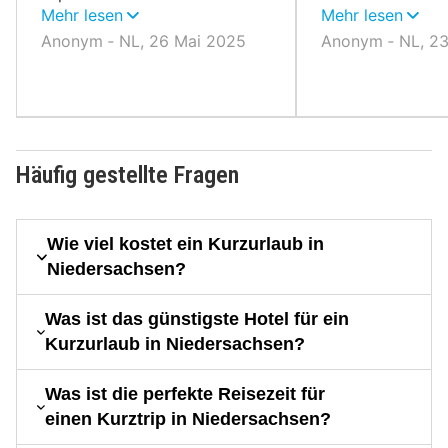
ausgezeichnet und mit
Mehr lesen
Termine vereinb
Mehr lesen
schöner Bettwäsche
Reservierung
Anonym ‐ NL, 26 Mai 2025
Anonym ‐ NL, 2
ausgestattet.
Häufig gestellte Fragen
Wie viel kostet ein Kurzurlaub in
Niedersachsen?
Was ist das günstigste Hotel für ein
Kurzurlaub in Niedersachsen?
Was ist die perfekte Reisezeit für
einen Kurztrip in Niedersachsen?