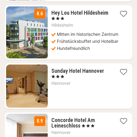
Hey Lou Hotel Hildesheim
8.6
2
, 3 Sterne
Nächte
Hildesheim
ab
66,56
Mitten im historischen Zentrum
€
Frühstücksbuffet und Hotelbar
Hundefreundlich
2
Sunday Hotel Hannover
Nächte
, 3 Sterne
ab
Hannover
99
€
Concorde Hotel Am
8.9
3
Leineschloss
, 3 Sterne
Nächte
Hannover
ab