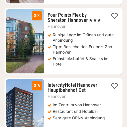
Four Points Flex by
8.3
1
Sheraton Hannover
, 3 Sterne
Nacht
Hannover
ab
80
Ruhige Lage im Grünen und gute
€
Anbindung
Tipp: Besuche den Erlebnis-Zoo
Hannover
Frühstücksbuffet & Snacks im
Hotel
IntercityHotel Hannover
8.6
3
Hauptbahnhof Ost
Nächte
Hannover
ab
53
Im Zentrum von Hannover
€
Restaurant und Hotelbar
Sehr gute ÖPNV-Anbindung