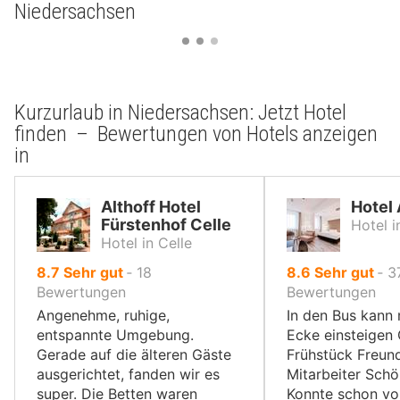
Niedersachsen
Kurzurlaub in Niedersachsen: Jetzt Hotel
finden – Bewertungen von Hotels anzeigen
in
Althoff Hotel
Hotel
Fürstenhof Celle
Hotel 
Hotel in Celle
von
von
8.7
Sehr gut
‐
18
8.6
Sehr gut
‐
3
10,
10,
Bewertungen
Bewertungen
Angenehme, ruhige,
In den Bus kann
entspannte Umgebung.
Ecke einsteigen
Gerade auf die älteren Gäste
Frühstück Freund
ausgerichtet, fanden wir es
Mitarbeiter Sch
super. Die Betten waren
Konnte schon v