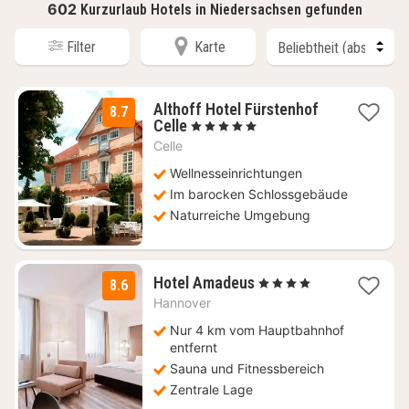
602
Kurzurlaub Hotels in Niedersachsen gefunden
Filter
Karte
Althoff Hotel Fürstenhof
8.7
3
Celle
, 5 Sterne
Nächte
Celle
ab
166,10
Wellnesseinrichtungen
€
Im barocken Schlossgebäude
Naturreiche Umgebung
1
Hotel Amadeus
, 4 Sterne
8.6
Nacht
Hannover
ab
111,18
Nur 4 km vom Hauptbahnhof
€
entfernt
Sauna und Fitnessbereich
Zentrale Lage