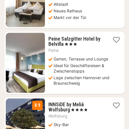
103,20
Altstadt
€
Neues Rathaus
Markt vor der Tür
Peine Salzgitter Hotel by
2
Belvilla
, 3 Sterne
Nächte
Peine
ab
69
Garten, Terrasse und Lounge
€
Ideal für Geschäftsreisen &
Zwischenstopps
Lage zwischen Hannover und
Braunschweig
INNSiDE by Meliá
8.9
3
Wolfsburg
, 4 Sterne
Nächte
Wolfsburg
ab
100
Sky-Bar