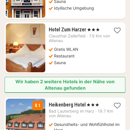
Sauna
Idyllische Umgebung
1
Hotel Zum Harzer
, 3 Sterne
Nacht
Clausthal-Zellerfeld
·
7.9 Km von
ab
Altenau
113,08
Gratis WLAN
€
Restaurant
Sauna
Wir haben 2 weitere Hotels in der Nähe von
Altenau gefunden
1
Heikenberg Hotel
, 3 Sterne
8.1
Nacht
Bad Lauterberg im Harz
·
19.7 Km
ab
von Altenau
69
Gesundheits- und Wohlfühlhotel im
€
Harz