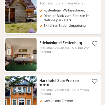
ab
Torfhaus
·
6.2 Km von Altenau
175
€
Kostenfreier Wellnessbereich
Direkter Blick zum Brocken im
Nationalpark Harz
Skifahren in der Umgebung
2
Erlebnishotel Festenburg
Nächte
Clausthal-Zellerfeld
·
5.5 Km von
ab
Altenau
158
€
1
Harzhotel Zum Prinzen
Nacht
, 3 Sterne
ab
Clausthal-Zellerfeld
·
7.6 Km von
99,36
Altenau
€
Gemütliche Zimmer