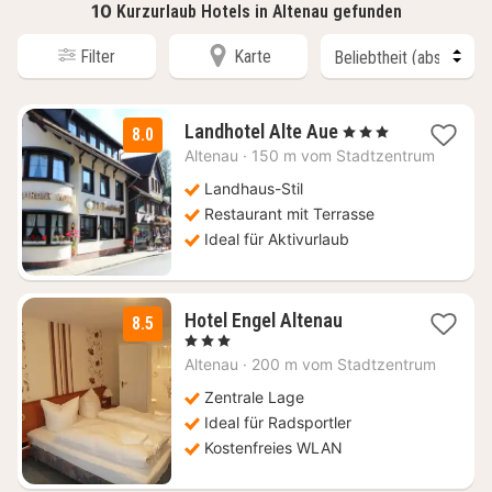
10
Kurzurlaub Hotels in Altenau gefunden
Filter
Karte
3
Landhotel Alte Aue
, 3 Sterne
8.0
Nächte
Altenau
·
150 m vom Stadtzentrum
ab
65,33
Landhaus-Stil
€
Restaurant mit Terrasse
Ideal für Aktivurlaub
1
Hotel Engel Altenau
8.5
Nacht
, 3 Sterne
ab
Altenau
·
200 m vom Stadtzentrum
125
€
Zentrale Lage
Ideal für Radsportler
Kostenfreies WLAN