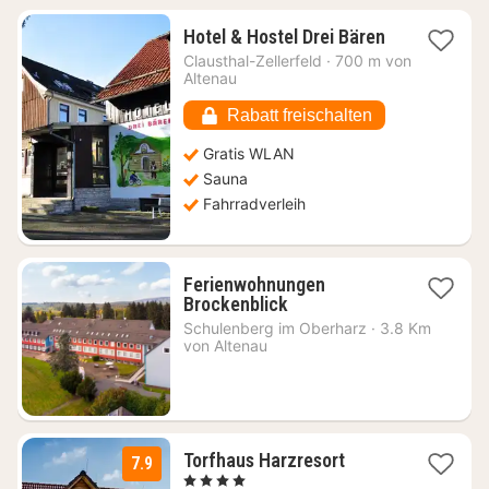
1
Hotel & Hostel Drei Bären
Nacht
Clausthal-Zellerfeld
·
700 m von
ab
Altenau
63,01
€
Rabatt freischalten
Gratis WLAN
Sauna
Fahrradverleih
Ferienwohnungen
1
Brockenblick
Nacht
Schulenberg im Oberharz
·
3.8 Km
ab
von Altenau
154
€
1
Torfhaus Harzresort
7.9
Nacht
, 4 Sterne