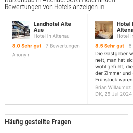
Bewertungen von Hotels anzeigen in
Landhotel Alte
Hotel 
Aue
Alten
Hotel in Altenau
Hotel i
von
von
8.0
Sehr gut
‐
7
Bewertungen
8.5
Sehr gut
‐
6
10,
10,
Die Gastgeber w
Anonym
nett, man hat si
wohl gefühlt, di
der Zimmer und 
Frühstück waren 
Brian Willaumez
DK, 26 Jul 2024
Häufig gestellte Fragen