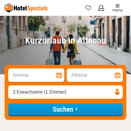
menu
Meine
Favoriten
Kurzurlaub in Altenau
Anreise
Abreise
2 Erwachsene (1 Zimmer)
Suchen