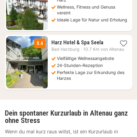
Wellness, Fitness und Genuss
vereint
Ideale Lage für Natur und Erholung
1
Harz Hotel & Spa Seela
8.4
Nacht
Bad Harzburg
·
10.7 Km von Altenau
ab
89
Vielfältige Wellnessangebote
€
24-Stunden-Rezeption
Perfekte Lage zur Erkundung des
Harzes
Dein spontaner Kurzurlaub in Altenau ganz
ohne Stress
Wenn du mal kurz raus willst, ist ein Kurzurlaub in