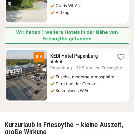
Gratis WLAN
Aufzug
Wir haben 1 weitere Hotels in der Nähe von
Friesoythe gefunden
1
KEDI Hotel Papenburg
8.8
Nacht
, 3 Sterne
ab
Papenburg
·
32.5 Km von Friesoythe
85
€
Frische, moderne Atmosphäre
Direkt an der Grenze
Kostenloses WiFi
Kurzurlaub in Friesoythe – kleine Auszeit,
große Wirkung