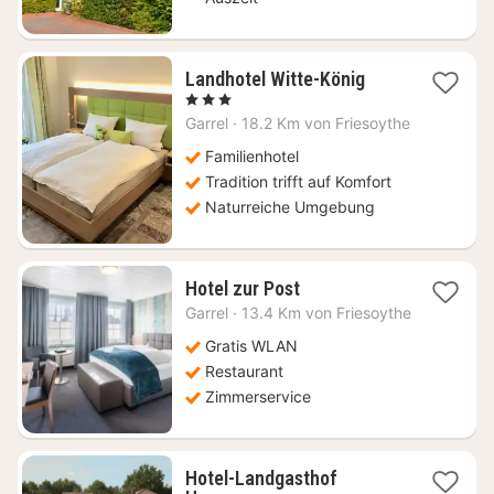
1
Landhotel Witte-König
Nacht
, 3 Sterne
ab
Garrel
·
18.2 Km von Friesoythe
150,10
€
Familienhotel
Tradition trifft auf Komfort
Naturreiche Umgebung
1
Hotel zur Post
Nacht
Garrel
·
13.4 Km von Friesoythe
ab
86,38
Gratis WLAN
€
Restaurant
Zimmerservice
Hotel-Landgasthof