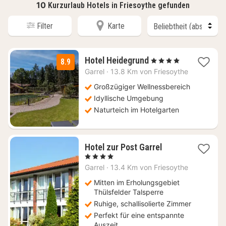
10
Kurzurlaub Hotels in Friesoythe gefunden
Filter
Karte
1
Hotel Heidegrund
, 4 Sterne
8.9
Nacht
Garrel
·
13.8 Km von Friesoythe
ab
129
Großzügiger Wellnessbereich
€
Idyllische Umgebung
Naturteich im Hotelgarten
1
Hotel zur Post Garrel
Nacht
, 4 Sterne
ab
Garrel
·
13.4 Km von Friesoythe
120
€
Mitten im Erholungsgebiet
Thülsfelder Talsperre
Ruhige, schallisolierte Zimmer
Perfekt für eine entspannte
Auszeit