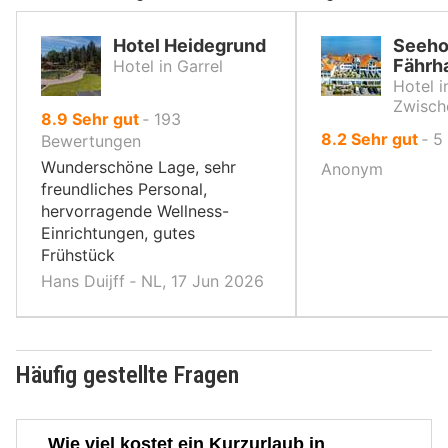
Hotel Heidegrund
Seeho
Fährh
Hotel in Garrel
Hotel i
Zwisch
von
8.9
Sehr gut
‐
193
von
8.2
Sehr gut
‐
5
10,
Bewertungen
10,
Wunderschöne Lage, sehr
Anonym
freundliches Personal,
hervorragende Wellness-
Einrichtungen, gutes
Frühstück
Hans Duijff ‐ NL, 17 Jun 2026
Häufig gestellte Fragen
Wie viel kostet ein Kurzurlaub in