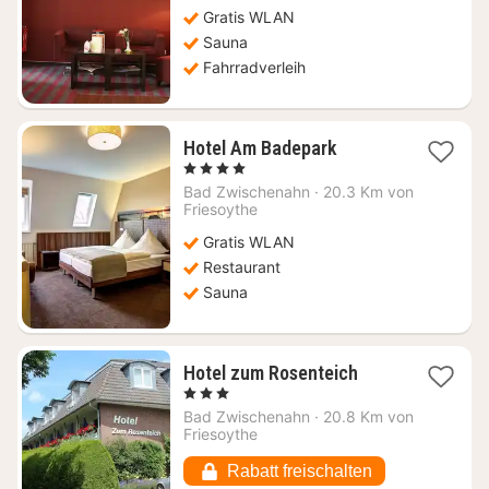
136,45
Gratis WLAN
€
Sauna
Fahrradverleih
1
Hotel Am Badepark
Nacht
, 4 Sterne
ab
Bad Zwischenahn
·
20.3 Km von
121,69
Friesoythe
€
Gratis WLAN
Restaurant
Sauna
1
Hotel zum Rosenteich
Nacht
, 3 Sterne
ab
Bad Zwischenahn
·
20.8 Km von
135,58
Friesoythe
€
Rabatt freischalten