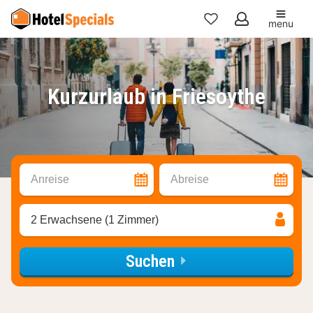
menu
Meine
Favoriten
Kurzurlaub in Friesoythe
Anreise
Abreise
2 Erwachsene (1 Zimmer)
Suchen