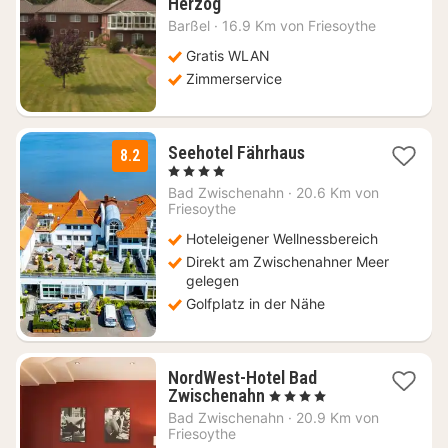
1
Herzog
Nacht
Barßel
·
16.9 Km von Friesoythe
ab
116,92
Gratis WLAN
€
Zimmerservice
1
Seehotel Fährhaus
8.2
Nacht
, 4 Sterne
ab
Bad Zwischenahn
·
20.6 Km von
189
Friesoythe
€
Hoteleigener Wellnessbereich
Direkt am Zwischenahner Meer
gelegen
Golfplatz in der Nähe
NordWest-Hotel Bad
1
Zwischenahn
, 4 Sterne
Nacht
Bad Zwischenahn
·
20.9 Km von
ab
Friesoythe