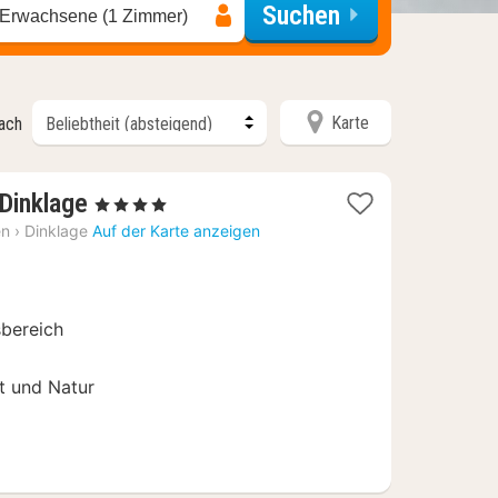
Suchen
 Erwachsene (1 Zimmer)
Karte
nach
2
 Dinklage
, 4 Sterne
Nächte
en
›
Dinklage
Auf der Karte anzeigen
ab
215,76
€
sbereich
t und Natur