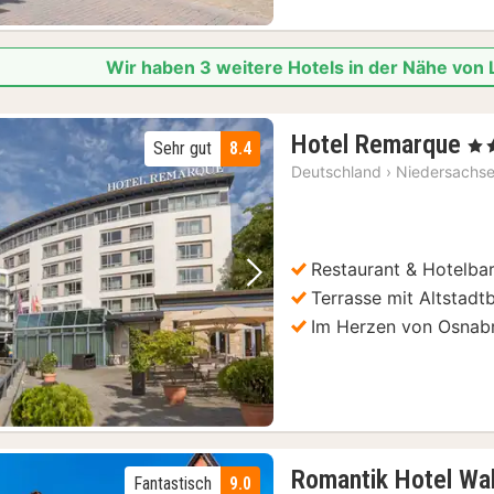
Wir haben 3 weitere Hotels in der Nähe vo
1
Hotel Remarque
, 4 
Sehr gut
8.4
Na
Deutschland
›
Niedersachs
ab
92
€
Restaurant & Hotelba
Vorheriges Bild
Nächstes Bild
Terrasse mit Altstadtb
Im Herzen von Osnab
Romantik Hotel Wal
Fantastisch
9.0