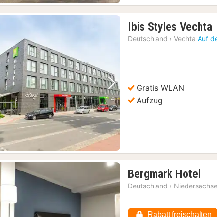
Ibis Styles Vechta
Deutschland
›
Vechta
Auf d
Gratis WLAN
Vorheriges Bild
Nächstes Bild
Aufzug
1
Bergmark Hotel
Nac
Deutschland
›
Niedersachs
ab
105
Rabatt freischalten