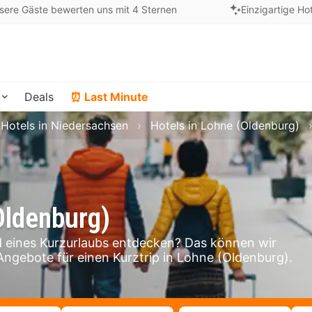
sere Gäste bewerten uns mit 4 Sternen
Einzigartige Ho
Deals
⏰ Last Minute
Hotels in Niedersachsen
Hotels in Lohne (Oldenburg)
Oldenburg)
eines Kurzurlaubs entdecken? Das können wir
 Angebote für einen Kurztrip in Lohne (Oldenburg).