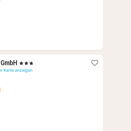
1
r GmbH
, 3 Sterne
Nacht
er Karte anzeigen
ab
118,77
€