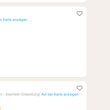
1
Nacht
er Karte anzeigen
ab
111,21
€
ht
en
›
Steinfeld (Oldenburg)
Auf der Karte anzeigen
,65