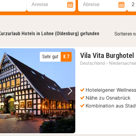
Anreise
Abreise
2
Kurzurlaub Hotels in Lohne (Oldenburg) gefunden
Sortieren 
Vila Vita Burghotel
Sehr gut
8.7
Deutschland
›
Niedersachs
Hoteleigener Wellnes
Vorheriges Bild
Nächstes Bild
Nähe zu Osnabrück
Kombination aus Stad