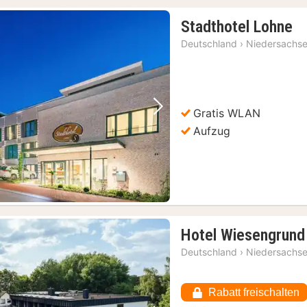
1
Stadthotel Lohne
N
Deutschland
›
Niedersachs
a
99
€
Gratis WLAN
Vorheriges Bild
Nächstes Bild
Aufzug
Hotel Wiesengrund
Deutschland
›
Niedersachs
Rabatt freischalten