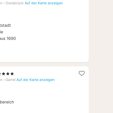
Nächte
en
›
Osnabrück
Auf der Karte anzeigen
ab
71,42
€
tstadt
ie
 aus 1690
1
4 Sterne
Nacht
en
›
Garrel
Auf der Karte anzeigen
ab
129
€
bereich