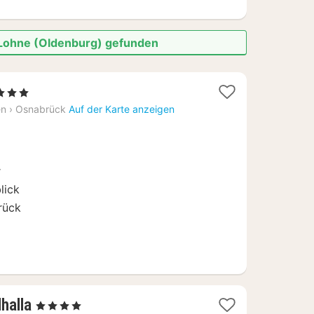
n Lohne (Oldenburg) gefunden
Sterne
cht
en
›
Osnabrück
Auf der Karte anzeigen
,12
r
lick
rück
2
halla
, 4 Sterne