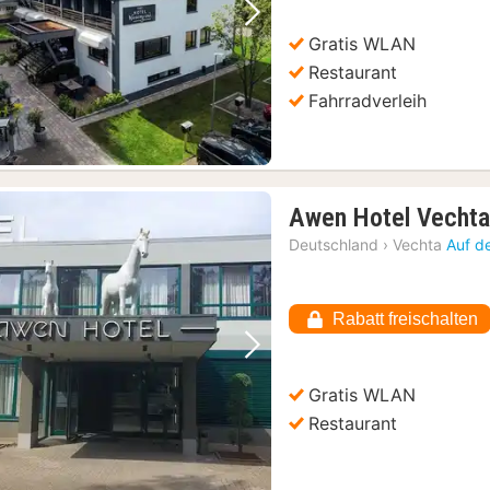
Vorheriges Bild
Nächstes Bild
Gratis WLAN
Restaurant
Fahrradverleih
Awen Hotel Vecht
Deutschland
›
Vechta
Auf d
Rabatt freischalten
Vorheriges Bild
Nächstes Bild
Gratis WLAN
Restaurant