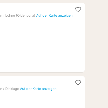
acht
en
›
Lohne (Oldenburg)
Auf der Karte anzeigen
b
,46
1
Nacht
en
›
Dinklage
Auf der Karte anzeigen
ab
97,54
€