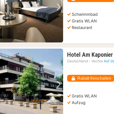
€
Vorheriges Bild
Nächstes Bild
Schwimmbad
Gratis WLAN
Restaurant
Hotel Am Kaponie
Deutschland
›
Vechta
Auf d
Rabatt freischalten
Vorheriges Bild
Nächstes Bild
Gratis WLAN
Aufzug