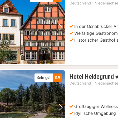
Deutschland
›
Niedersachs
In der Osnabrücker Al
Vorheriges Bild
Nächstes Bild
Vielfältige Gastronom
Historischer Gasthof
Hotel Heidegrund
, 
Sehr gut
8.9
Deutschland
›
Niedersachs
Großzügiger Wellness
Vorheriges Bild
Nächstes Bild
Idyllische Umgebung