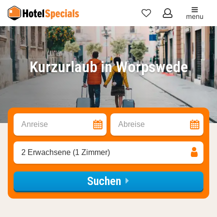
menu
Meine
Favoriten
Kurzurlaub in Worpswede
Anreise
Abreise
2 Erwachsene (1 Zimmer)
Suchen