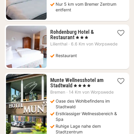
Nur 5 km vom Bremer Zentrum
entfernt
Rohdenburg Hotel &
1
Restaurant
, 3 Sterne
Nacht
Lilienthal
·
6.6 Km von Worpswede
ab
119,86
Restaurant
€
Munte Wellnesshotel am
1
Stadtwald
, 4 Sterne
Nacht
Bremen
·
14 Km von Worpswede
ab
132,93
Oase des Wohlbefindens im
€
Stadtwald
Erstklassiger Wellnessbereich &
Spa
Ruhige Lage nahe dem
Stadtzentrum