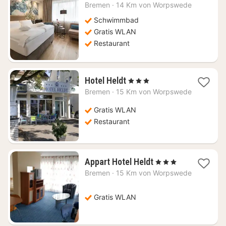
Nacht
Bremen
·
14 Km von Worpswede
ab
87,75
Schwimmbad
€
Gratis WLAN
Restaurant
1
Hotel Heldt
, 3 Sterne
Nacht
Bremen
·
15 Km von Worpswede
ab
96,63
Gratis WLAN
€
Restaurant
1
Appart Hotel Heldt
, 3 Sterne
Nacht
Bremen
·
15 Km von Worpswede
ab
117,16
€
Gratis WLAN