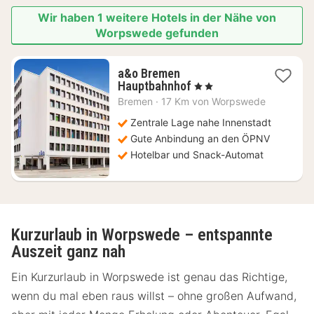
Wir haben 1 weitere Hotels in der Nähe von
Worpswede gefunden
a&o Bremen
2
Hauptbahnhof
, 2 Sterne
Nächte
Bremen
·
17 Km von Worpswede
ab
76,85
Zentrale Lage nahe Innenstadt
€
Gute Anbindung an den ÖPNV
Hotelbar und Snack-Automat
Kurzurlaub in Worpswede – entspannte
Auszeit ganz nah
Ein Kurzurlaub in Worpswede ist genau das Richtige,
wenn du mal eben raus willst – ohne großen Aufwand,