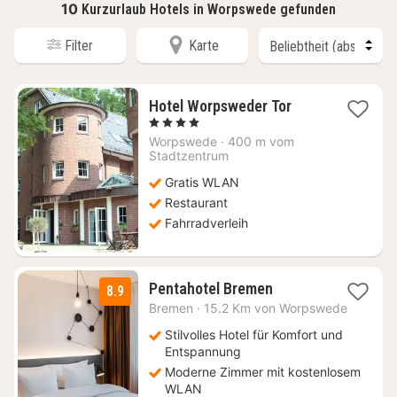
10
Kurzurlaub Hotels in Worpswede gefunden
Filter
Karte
1
Hotel Worpsweder Tor
Nacht
, 4 Sterne
ab
Worpswede
·
400 m vom
108,97
Stadtzentrum
€
Gratis WLAN
Restaurant
Fahrradverleih
1
Pentahotel Bremen
8.9
Nacht
Bremen
·
15.2 Km von Worpswede
ab
71,74
Stilvolles Hotel für Komfort und
€
Entspannung
Moderne Zimmer mit kostenlosem
WLAN