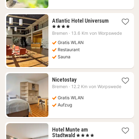
1
Atlantic Hotel Universum
Nacht
, 4 Sterne
ab
Bremen
·
13.6 Km von Worpswede
89,60
€
Gratis WLAN
Restaurant
Sauna
1
Nicetostay
Nacht
Bremen
·
12.2 Km von Worpswede
ab
72,71
Gratis WLAN
€
Aufzug
Hotel Munte am
1
Stadtwald
, 4 Sterne