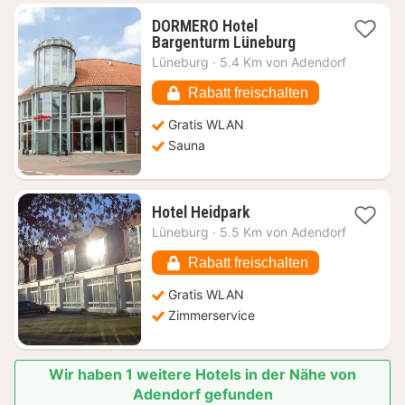
DORMERO Hotel
1
Bargenturm Lüneburg
Nacht
Lüneburg
·
5.4 Km von Adendorf
ab
83,44
Rabatt freischalten
€
Gratis WLAN
Sauna
1
Hotel Heidpark
Nacht
Lüneburg
·
5.5 Km von Adendorf
ab
79,58
Rabatt freischalten
€
Gratis WLAN
Zimmerservice
Wir haben 1 weitere Hotels in der Nähe von
Adendorf gefunden