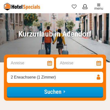
menu
Meine
Favoriten
Kurzurlaub in Adendorf
Anreise
Abreise
2 Erwachsene (1 Zimmer)
Suchen