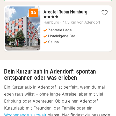
1
Arcotel Rubin Hamburg
8.5
Nacht
, 4 Sterne
ab
Hamburg
·
41.5 Km von Adendorf
104,52
€
Zentrale Lage
Hoteleigene Bar
Sauna
Dein Kurzurlaub in Adendorf: spontan
entspannen oder was erleben
Ein Kurzurlaub in Adendorf ist perfekt, wenn du mal
eben raus willst – ohne lange Anreise, aber mit viel
Erholung oder Abenteuer. Ob du einen Adendorf
Kurzurlaub mit Freunden, der Familie oder ein
Wochenende zu zweit
planst, hier findest du passende