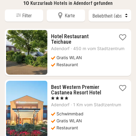
10
Kurzurlaub Hotels in Adendorf gefunden
Filter
Karte
Hotel Restaurant
1
Teichaue
Nacht
Adendorf
·
450 m vom Stadtzentrum
ab
63,08
Gratis WLAN
€
Restaurant
Best Western Premier
1
Castanea Resort Hotel
Nacht
, 4 Sterne
ab
Adendorf
·
1 Km vom Stadtzentrum
179,32
€
Schwimmbad
Gratis WLAN
Restaurant