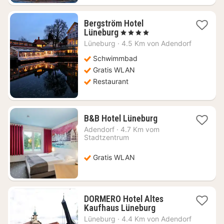
Bergström Hotel
1
Lüneburg
, 4 Sterne
Nacht
Lüneburg
·
4.5 Km von Adendorf
ab
99,58
Schwimmbad
€
Gratis WLAN
Restaurant
1
B&B Hotel Lüneburg
Nacht
Adendorf
·
4.7 Km vom
ab
Stadtzentrum
81,64
€
Gratis WLAN
DORMERO Hotel Altes
1
Kaufhaus Lüneburg
Nacht
Lüneburg
·
4.4 Km von Adendorf