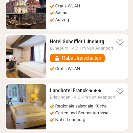
ab
92,05
Gratis WLAN
€
Sauna
Aufzug
1
Hotel Scheffler Lüneburg
Nacht
Lüneburg
·
4.7 Km von Adendorf
ab
97,37
Rabatt freischalten
€
Gratis WLAN
1
Landhotel Franck
, 3 Sterne
Nacht
Brietlingen
·
4.9 Km von Adendorf
ab
120
Regionale saisonale Küche
€
Garten und Sonnenterrasse
Nahe Lüneburg