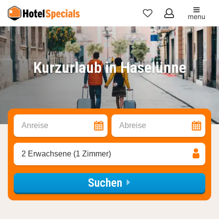
menu
Meine
Favoriten
Kurzurlaub in Haselünne
Anreise
Abreise
2 Erwachsene (1 Zimmer)
Suchen