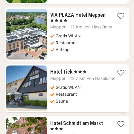
VIA PLAZA Hotel Meppen
1
, 4 Sterne
Nacht
Meppen
·
13 Km von Haselünne
ab
158,13
Gratis WLAN
€
Restaurant
Aufzug
1
Hotel Tiek
, 3 Sterne
Nacht
Meppen
·
12.7 Km von Haselünne
ab
114,02
Gratis WLAN
€
Restaurant
Sauna
1
Hotel Schmidt am Markt
Nacht
, 3 Sterne
ab