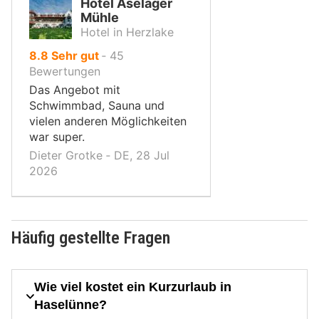
Hotel Aselager
Mühle
Hotel in Herzlake
von
8.8
Sehr gut
‐
45
10,
Bewertungen
Das Angebot mit
Schwimmbad, Sauna und
vielen anderen Möglichkeiten
war super.
Dieter Grotke ‐ DE, 28 Jul
2026
Häufig gestellte Fragen
Wie viel kostet ein Kurzurlaub in
Haselünne?