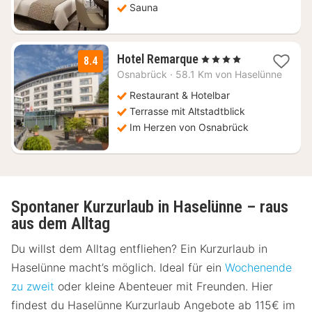
Sauna
1
Hotel Remarque
, 4 Sterne
8.4
Nacht
Osnabrück
·
58.1 Km von Haselünne
ab
92,12
Restaurant & Hotelbar
€
Terrasse mit Altstadtblick
Im Herzen von Osnabrück
Spontaner Kurzurlaub in Haselünne – raus
aus dem Alltag
Du willst dem Alltag entfliehen? Ein Kurzurlaub in
Haselünne macht’s möglich. Ideal für ein
Wochenende
zu zweit
oder kleine Abenteuer mit Freunden. Hier
findest du Haselünne Kurzurlaub Angebote ab 115€ im