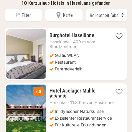
10
Kurzurlaub Hotels in Haselünne gefunden
Filter
Karte
1
Burghotel Haselünne
Nacht
Haselünne
·
400 m vom
ab
Stadtzentrum
121,62
Gratis WLAN
€
Restaurant
Fahrradverleih
1
Hotel Aselager Mühle
8.8
Nacht
, 4 Sterne
ab
Herzlake
·
11.8 Km von Haselünne
124
€
In idyllischer Naturkulisse
Exzellenter Restaurantservice
Für kulturelle Erkundungen