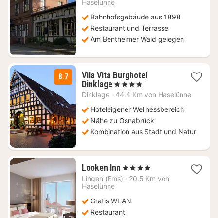
129
Haselünne
€
Bahnhofsgebäude aus 1898
Restaurant und Terrasse
Am Bentheimer Wald gelegen
Vila Vita Burghotel
8.7
2
Dinklage
, 4 Sterne
Nächte
Dinklage
·
44.4 Km von Haselünne
ab
215,76
Hoteleigener Wellnessbereich
€
Nähe zu Osnabrück
Kombination aus Stadt und Natur
1
Looken Inn
, 4 Sterne
Nacht
Lingen (Ems)
·
20.5 Km von
ab
Haselünne
133,46
Gratis WLAN
€
Restaurant