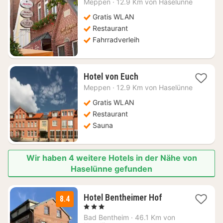
Meppen
·
12.9 Km von Haselünne
125,42
€
Gratis WLAN
Restaurant
Fahrradverleih
1
Hotel von Euch
Nacht
Meppen
·
12.9 Km von Haselünne
ab
115,43
Gratis WLAN
€
Restaurant
Sauna
Wir haben 4 weitere Hotels in der Nähe von
Haselünne gefunden
1
Hotel Bentheimer Hof
8.4
Nacht
, 3 Sterne
ab
Bad Bentheim
·
46.1 Km von