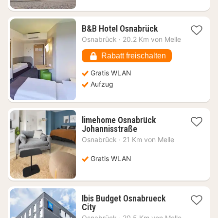
1
B&B Hotel Osnabrück
Nacht
Osnabrück
·
20.2 Km von Melle
ab
61,14
Rabatt freischalten
€
Gratis WLAN
Aufzug
limehome Osnabrück
1
Johannisstraße
Nacht
Osnabrück
·
21 Km von Melle
ab
52,73
Gratis WLAN
€
Ibis Budget Osnabrueck
1
City
Nacht
Osnabrück
·
20.5 Km von Melle