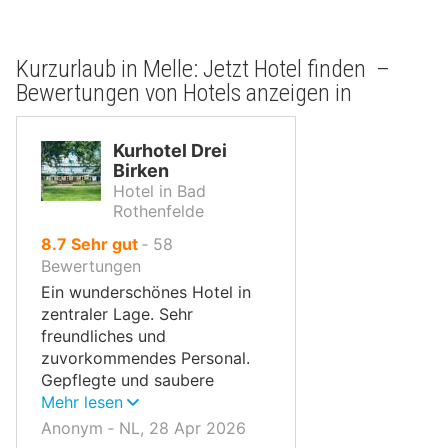
Kurzurlaub in Melle: Jetzt Hotel finden –
Bewertungen von Hotels anzeigen in
Kurhotel Drei
Birken
Hotel in Bad
Rothenfelde
von
8.7
Sehr gut
‐
58
10,
Bewertungen
Ein wunderschönes Hotel in
zentraler Lage. Sehr
freundliches und
zuvorkommendes Personal.
Gepflegte und saubere
Zimmer.
Mehr lesen
Anonym ‐ NL, 28 Apr 2026