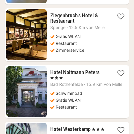
Ziegenbruch's Hotel &
1
Restaurant
Nacht
Spenge
·
12.5 Km von Melle
ab
75,52
Gratis WLAN
€
Restaurant
Zimmerservice
1
Hotel Noltmann Peters
Nacht
, 3 Sterne
ab
Bad Rothenfelde
·
15.9 Km von Melle
142,63
€
Schwimmbad
Gratis WLAN
Restaurant
1
Hotel Westerkamp
, 3 Sterne