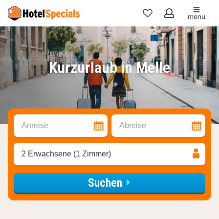
menu
Meine
Favoriten
Kurzurlaub in Melle
Anreise
Abreise
2 Erwachsene (1 Zimmer)
Suchen