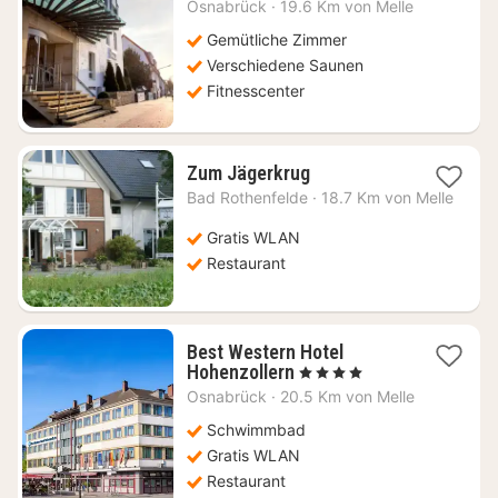
Nacht
Osnabrück
·
19.6 Km von Melle
ab
184
Gemütliche Zimmer
€
Verschiedene Saunen
Fitnesscenter
1
Zum Jägerkrug
Nacht
Bad Rothenfelde
·
18.7 Km von Melle
ab
87,85
Gratis WLAN
€
Restaurant
Best Western Hotel
1
Hohenzollern
, 4 Sterne
Nacht
Osnabrück
·
20.5 Km von Melle
ab
87,29
Schwimmbad
€
Gratis WLAN
Restaurant