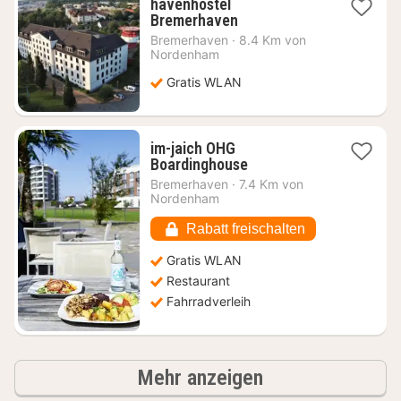
havenhostel
1
Bremerhaven
Nacht
Bremerhaven
·
8.4 Km von
ab
Nordenham
91,61
Gratis WLAN
€
im-jaich OHG
1
Boardinghouse
Nacht
Bremerhaven
·
7.4 Km von
ab
Nordenham
124,94
€
Rabatt freischalten
Gratis WLAN
Restaurant
Fahrradverleih
Ergebnisse
Mehr anzeigen