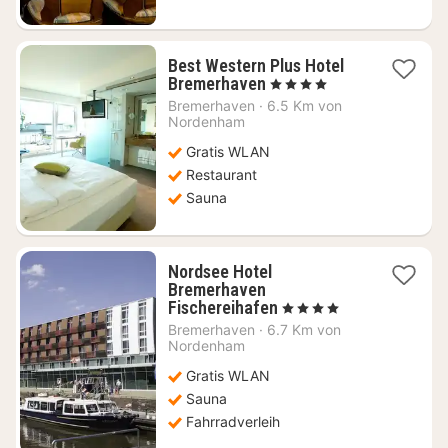
Best Western Plus Hotel
1
Bremerhaven
, 4 Sterne
Nacht
Bremerhaven
·
6.5 Km von
ab
Nordenham
120,49
Gratis WLAN
€
Restaurant
Sauna
Nordsee Hotel
Bremerhaven
1
Fischereihafen
, 4 Sterne
Nacht
Bremerhaven
·
6.7 Km von
ab
Nordenham
127,78
Gratis WLAN
€
Sauna
Fahrradverleih