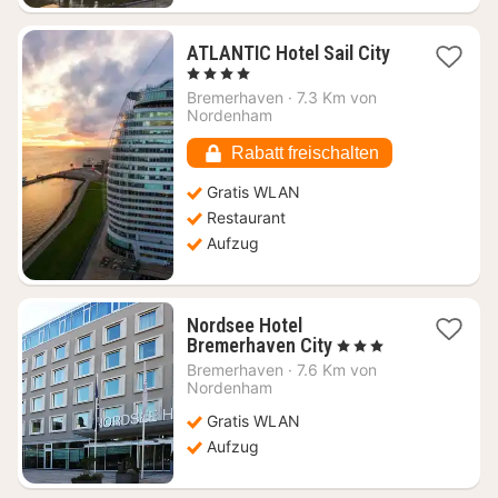
1
ATLANTIC Hotel Sail City
Nacht
, 4 Sterne
ab
Bremerhaven
·
7.3 Km von
113,34
Nordenham
€
Rabatt freischalten
Gratis WLAN
Restaurant
Aufzug
Nordsee Hotel
1
Bremerhaven City
, 3 Sterne
Nacht
Bremerhaven
·
7.6 Km von
ab
Nordenham
111,42
Gratis WLAN
€
Aufzug