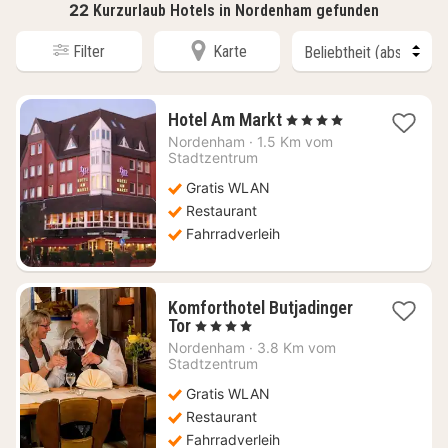
22
Kurzurlaub Hotels in Nordenham gefunden
Filter
Karte
1
Hotel Am Markt
, 4 Sterne
Nacht
Nordenham
·
1.5 Km vom
ab
Stadtzentrum
111,21
Gratis WLAN
€
Restaurant
Fahrradverleih
Komforthotel Butjadinger
1
Tor
, 4 Sterne
Nacht
Nordenham
·
3.8 Km vom
ab
Stadtzentrum
146,17
Gratis WLAN
€
Restaurant
Fahrradverleih