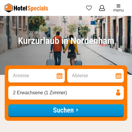
menu
Meine
Favoriten
Kurzurlaub in Nordenham
Anreise
Abreise
2 Erwachsene (1 Zimmer)
Suchen