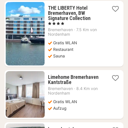
THE LIBERTY Hotel
Bremerhaven, BW
1
Signature Collection
Nacht
, 4 Sterne
ab
Bremerhaven
·
7.5 Km von
94,82
Nordenham
€
Gratis WLAN
Restaurant
Sauna
Limehome Bremerhaven
1
Kantstraße
Nacht
Bremerhaven
·
8.4 Km von
ab
Nordenham
64,98
Gratis WLAN
€
Aufzug