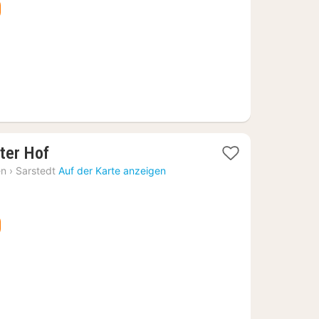
€
1
ter Hof
Nacht
en
›
Sarstedt
Auf der Karte anzeigen
ab
57,85
€