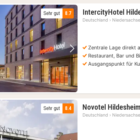
IntercityHotel Hil
Sehr gut
8.7
Deutschland
›
Niedersachs
Zentrale Lage direkt
Vorheriges Bild
Nächstes Bild
Restaurant, Bar und B
Ausgangspunkt für Kul
Novotel Hildeshei
Sehr gut
8.4
Deutschland
›
Niedersachs