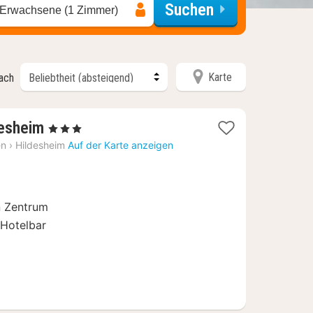
Suchen
 Erwachsene (1 Zimmer)
Karte
nach
2
desheim
, 3 Sterne
Nächte
en
›
Hildesheim
Auf der Karte anzeigen
ab
66,56
€
n Zentrum
 Hotelbar