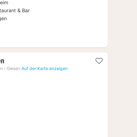
heim
taurant & Bar
gen
1
en
Nacht
en
›
Giesen
Auf der Karte anzeigen
ab
95,88
€