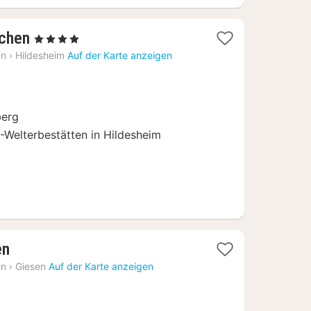
1
zchen
, 4 Sterne
Nacht
en
›
Hildesheim
Auf der Karte anzeigen
ab
139
€
berg
-Welterbestätten in Hildesheim
1
en
Nacht
en
›
Giesen
Auf der Karte anzeigen
ab
53,45