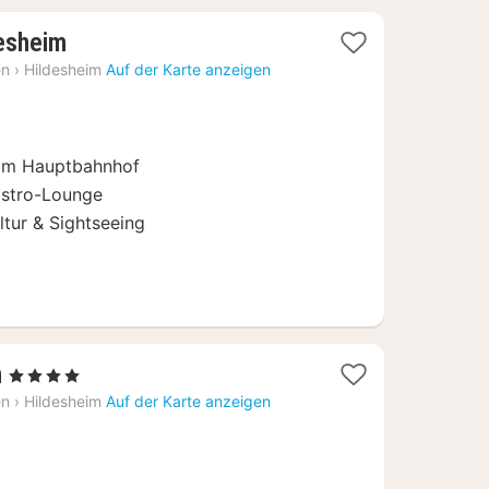
2
desheim
Nächte
en
›
Hildesheim
Auf der Karte anzeigen
ab
74
€
 am Hauptbahnhof
istro-Lounge
tur & Sightseeing
2
m
, 4 Sterne
Nächte
en
›
Hildesheim
Auf der Karte anzeigen
ab
84
€