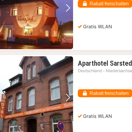
Rabatt freischalten
Vorheriges Bild
Nächstes Bild
Gratis WLAN
Aparthotel Sarsted
Deutschland
›
Niedersachs
Rabatt freischalten
Vorheriges Bild
Nächstes Bild
Gratis WLAN