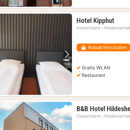
1
Hotel Kipphut
Nach
Deutschland
›
Niedersachs
ab
52,15
€
Rabatt freischalten
Vorheriges Bild
Nächstes Bild
Gratis WLAN
Restaurant
B&B Hotel Hildesh
Deutschland
›
Niedersachs