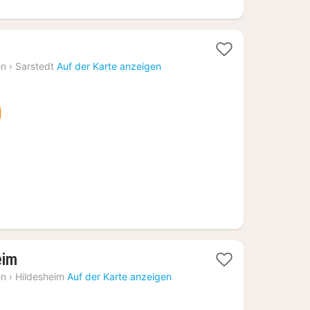
t
en
›
Sarstedt
Auf der Karte anzeigen
1
eim
Nacht
en
›
Hildesheim
Auf der Karte anzeigen
ab
50,76