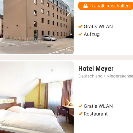
Rabatt freischalten
Vorheriges Bild
Nächstes Bild
Gratis WLAN
Aufzug
1
Hotel Meyer
Nacht
Deutschland
›
Niedersachs
ab
65,61
€
Gratis WLAN
Vorheriges Bild
Nächstes Bild
Restaurant