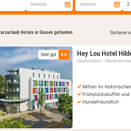
Anreise
Abreise
2
urzurlaub Hotels in Giesen gefunden
Sortieren 
Hey Lou Hotel Hil
Sehr gut
8.6
Deutschland
›
Niedersachs
Mitten im historische
Vorheriges Bild
Nächstes Bild
Frühstücksbuffet und
Hundefreundlich