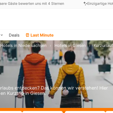
sere Gäste bewerten uns mit 4 Sternen
Einzigartige Ho
Deals
⏰ Last Minute
Hotels in Niedersachsen
Hotels in Giesen
Kurzurlau
rlaubs entdecken? Das können wir verstehen! Hier
en Kurztrip in Giesen.