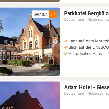
Parkhotel Berghöl
Sehr gut
8.4
Deutschland
›
Niedersachs
Lage auf dem Moritz
Vorheriges Bild
Nächstes Bild
Blick auf die UNESCO
Historisches Haus
Adam Hotel - Gies
Deutschland
›
Niedersachs