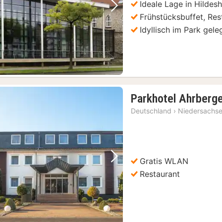
Ideale Lage in Hildes
Vorheriges Bild
Nächstes Bild
Frühstücksbuffet, Res
Idyllisch im Park gele
Parkhotel Ahrberg
Deutschland
›
Niedersachs
Gratis WLAN
Vorheriges Bild
Nächstes Bild
Restaurant