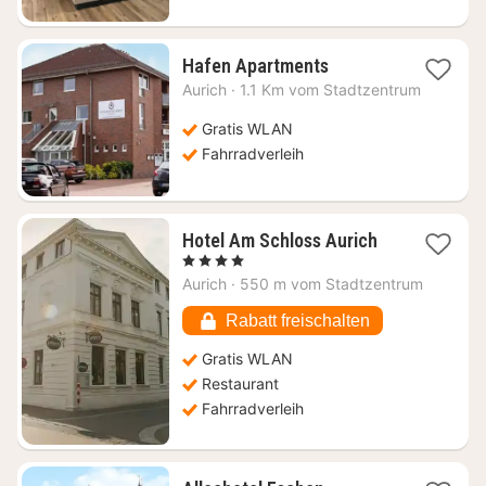
1
Hafen Apartments
Nacht
Aurich
·
1.1 Km vom Stadtzentrum
ab
93,61
Gratis WLAN
€
Fahrradverleih
1
Hotel Am Schloss Aurich
Nacht
, 4 Sterne
ab
Aurich
·
550 m vom Stadtzentrum
133,74
€
Rabatt freischalten
Gratis WLAN
Restaurant
Fahrradverleih