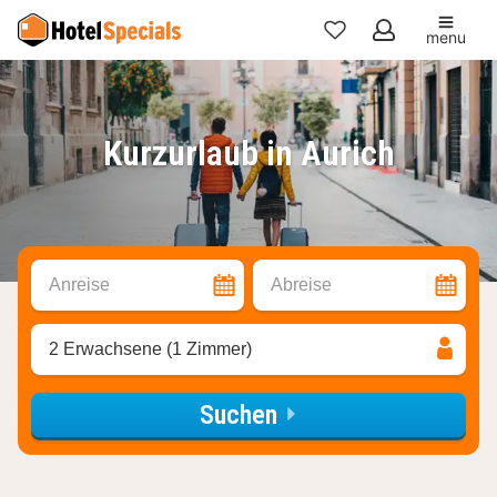
menu
Meine
Favoriten
Kurzurlaub in Aurich
Anreise
Abreise
2 Erwachsene (1 Zimmer)
Suchen