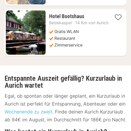
1
Hotel Bootshaus
Nacht
Bedekaspel
·
14 Km von Aurich
ab
104,13
Gratis WLAN
€
Restaurant
Zimmerservice
Entspannte Auszeit gefällig? Kurzurlaub in
Aurich wartet
Egal, ob spontan oder länger geplant, ein Kurzurlaub in
Aurich ist perfekt für Entspannung, Abenteuer oder ein
Wochenende zu zweit
. Finde deinen Aurich Kurzurlaub
ab 94€ im August, im Durchschnitt für 186€ pro Nacht.