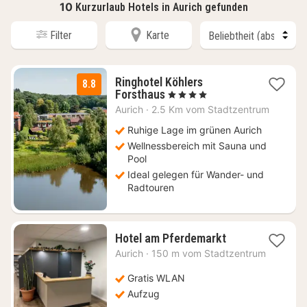
10
Kurzurlaub Hotels in Aurich gefunden
Filter
Karte
Ringhotel Köhlers
8.8
1
Forsthaus
, 4 Sterne
Nacht
Aurich
·
2.5 Km vom Stadtzentrum
ab
139
Ruhige Lage im grünen Aurich
€
Wellnessbereich mit Sauna und
Pool
Ideal gelegen für Wander- und
Radtouren
1
Hotel am Pferdemarkt
Nacht
Aurich
·
150 m vom Stadtzentrum
ab
108,34
Gratis WLAN
€
Aufzug