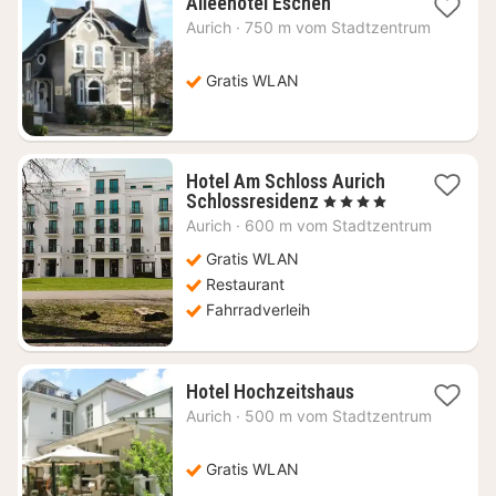
1
Alleehotel Eschen
Nacht
Aurich
·
750 m vom Stadtzentrum
ab
115,14
€
Gratis WLAN
Hotel Am Schloss Aurich
1
Schlossresidenz
, 4 Sterne
Nacht
Aurich
·
600 m vom Stadtzentrum
ab
169,06
Gratis WLAN
€
Restaurant
Fahrradverleih
1
Hotel Hochzeitshaus
Nacht
Aurich
·
500 m vom Stadtzentrum
ab
147,38
€
Gratis WLAN