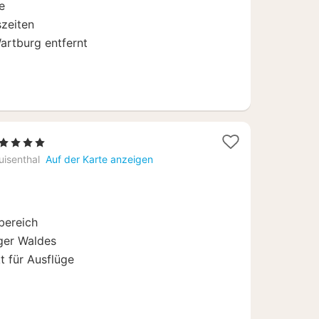
e
szeiten
artburg entfernt
1
, 4 Sterne
Nacht
uisenthal
Auf der Karte anzeigen
ab
69
€
bereich
ger Waldes
t für Ausflüge