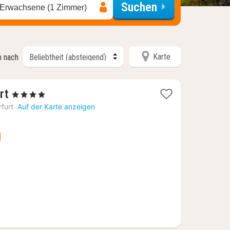
Suchen
 Erwachsene (1 Zimmer)
Karte
n nach
1
rt
, 4 Sterne
Nacht
rfurt
Auf der Karte anzeigen
ab
110,25
€