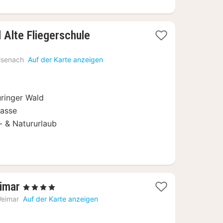
1
 Alte Fliegerschule
Nacht
ab
isenach
Auf der Karte anzeigen
74
€
üringer Wald
rasse
r- & Natururlaub
1
imar
, 4 Sterne
Nacht
eimar
Auf der Karte anzeigen
ab
80