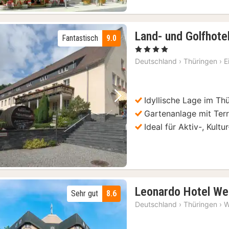
Land- und Golfhotel
Fantastisch
9.0
, 4 Sterne
Deutschland
›
Thüringen
›
E
Idyllische Lage im Th
Vorheriges Bild
Nächstes Bild
Gartenanlage mit Ter
Ideal für Aktiv-, Kultu
Leonardo Hotel We
Sehr gut
8.6
Deutschland
›
Thüringen
›
W