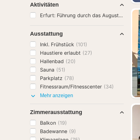
Aktivitäten
Ausstattung
Inkl. Frühstück
(101)
Haustiere erlaubt
(27)
Hallenbad
(20)
Sauna
(51)
Parkplatz
(78)
Fitnessraum/Fitnesscenter
(34)
Ausstattung
Mehr anzeigen
Zimmerausstattung
Balkon
(19)
Badewanne
(9)
Klimaanlage
(75)