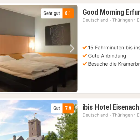
Good Morning Erfu
Sehr gut
8.1
Deutschland
›
Thüringen
›
E
15 Fahrminuten bis in
Vorheriges Bild
Nächstes Bild
Gute Anbindung
Besuche die Krämerb
ibis Hotel Eisenach
Gut
7.9
Deutschland
›
Thüringen
›
E