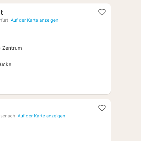
1
rt
Nacht
rfurt
Auf der Karte anzeigen
ab
55,76
€
s Zentrum
rücke
1
Nacht
isenach
Auf der Karte anzeigen
ab
69
€