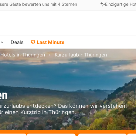
sere Gäste bewerten uns mit 4 Sternen
Einzigartige Ho
Deals
⏰ Last Minute
Hotels in Thüringen
Kurzurlaub - Thüringen
en
rzurlaubs entdecken? Das können wir verstehen!
r einen Kurztrip in Thüringen.