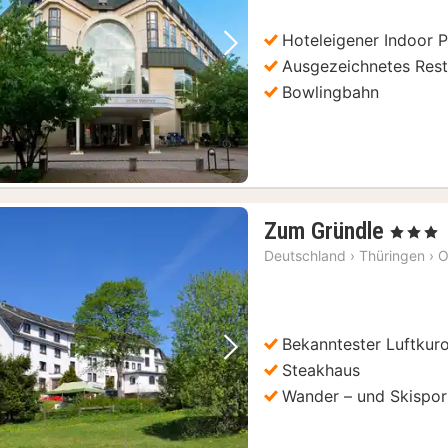
Hoteleigener Indoor 
Vorheriges Bild
Nächstes Bild
Ausgezeichnetes Rest
Bowlingbahn
1
Zum Gründle
, 3 Sterne
Nacht
Deutschland
›
Thüringen
›
O
ab
84,55
€
Bekanntester Luftkuro
Vorheriges Bild
Nächstes Bild
Steakhaus
Wander – und Skispor