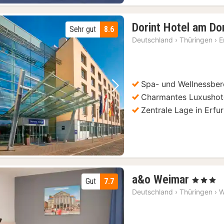
Erfurt: Führung durch das Augustinerkloster & Luthers Zelle
(20)
Dorint Hotel am Do
Sehr gut
8.6
Deutschland
›
Thüringen
›
E
Spa- und Wellnessber
Vorheriges Bild
Nächstes Bild
Charmantes Luxushote
Zentrale Lage in Erfur
2
a&o Weimar
, 3 Sterne
Gut
7.7
Nächt
Deutschland
›
Thüringen
›
W
ab
70,77