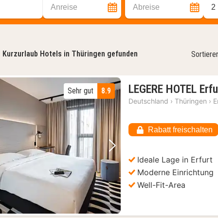
Anreise
Abreise
2
3
Kurzurlaub Hotels in Thüringen gefunden
Sortiere
LEGERE HOTEL Erfu
Sehr gut
8.9
Deutschland
›
Thüringen
›
E
Rabatt freischalten
Vorheriges Bild
Nächstes Bild
Ideale Lage in Erfurt
Moderne Einrichtung
Well-Fit-Area