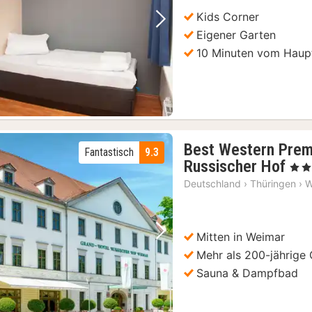
€
Kids Corner
Vorheriges Bild
Nächstes Bild
Eigener Garten
10 Minuten vom Haup
Best Western Prem
Fantastisch
9.3
3
Russischer Hof
, 4 St
Nä
Deutschland
›
Thüringen
›
W
ab
10
€
Mitten in Weimar
Vorheriges Bild
Nächstes Bild
Mehr als 200-jährige
Sauna & Dampfbad