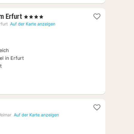
1
m Erfurt
, 4 Sterne
Nacht
rfurt
Auf der Karte anzeigen
ab
145,95
€
eich
l in Erfurt
t
e
eimar
Auf der Karte anzeigen