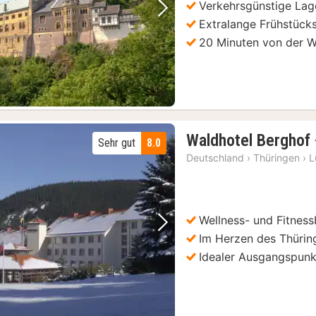
Verkehrsgünstige Lag
Vorheriges Bild
Nächstes Bild
Extralange Frühstück
20 Minuten von der W
Waldhotel Berghof
Sehr gut
8.0
Deutschland
›
Thüringen
›
L
Wellness- und Fitness
Vorheriges Bild
Nächstes Bild
Im Herzen des Thürin
Idealer Ausgangspunk