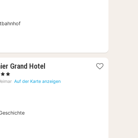
tbahnhof
ier Grand Hotel
erne
chte
eimar
Auf der Karte anzeigen
8,67
 Geschichte