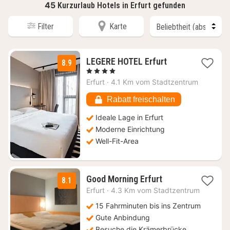
45
Kurzurlaub Hotels in Erfurt gefunden
Filter
Karte
1
LEGERE HOTEL Erfurt
8.9
Nacht
, 4 Sterne
ab
Erfurt
·
4.1 Km vom Stadtzentrum
110,25
€
Rabatt freischalten
Ideale Lage in Erfurt
Moderne Einrichtung
Well-Fit-Area
1
Good Morning Erfurt
8.1
Nacht
Erfurt
·
4.3 Km vom Stadtzentrum
ab
55,76
15 Fahrminuten bis ins Zentrum
€
Gute Anbindung
Besuche die Krämerbrücke