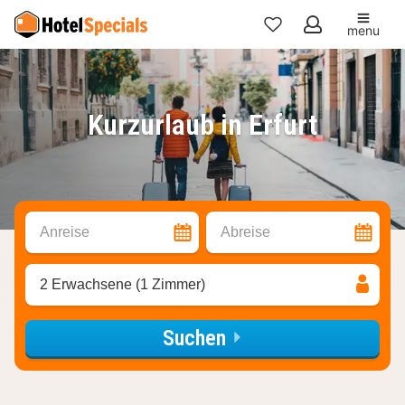
menu
Meine
Favoriten
Kurzurlaub in Erfurt
Anreise
Abreise
2 Erwachsene (1 Zimmer)
Suchen