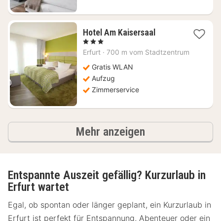
1
Hotel Am Kaisersaal
Nacht
, 3 Sterne
ab
Erfurt
·
700 m vom Stadtzentrum
84,32
€
Gratis WLAN
Aufzug
Zimmerservice
Ergebnisse
Mehr anzeigen
Entspannte Auszeit gefällig? Kurzurlaub in
Erfurt wartet
Egal, ob spontan oder länger geplant, ein Kurzurlaub in
Erfurt ist perfekt für Entspannung, Abenteuer oder ein