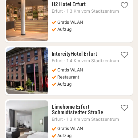
1
H2 Hotel Erfurt
Nacht
Erfurt
·
1.3 Km vom Stadtzentrum
ab
82,64
Gratis WLAN
€
Aufzug
1
IntercityHotel Erfurt
Nacht
Erfurt
·
1.4 Km vom Stadtzentrum
ab
65,57
Gratis WLAN
€
Restaurant
Aufzug
Limehome Erfurt
1
Schmidtstedter Straße
Nacht
Erfurt
·
1.3 Km vom Stadtzentrum
ab
69,77
Gratis WLAN
€
Aufzug