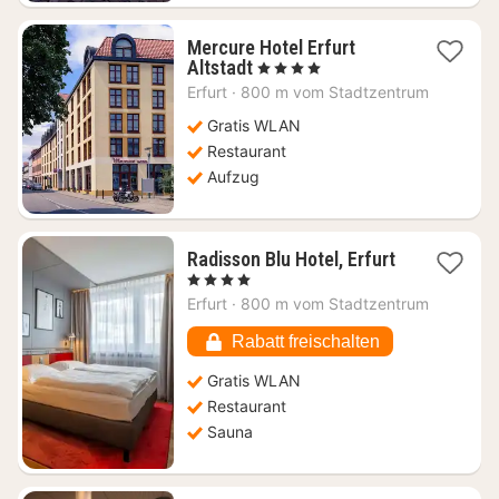
Mercure Hotel Erfurt
1
Altstadt
, 4 Sterne
Nacht
Erfurt
·
800 m vom Stadtzentrum
ab
84,19
Gratis WLAN
€
Restaurant
Aufzug
Radisson Blu Hotel, Erfurt
1
, 4 Sterne
Nacht
Erfurt
·
800 m vom Stadtzentrum
ab
91,28
Rabatt freischalten
€
Gratis WLAN
Restaurant
Sauna