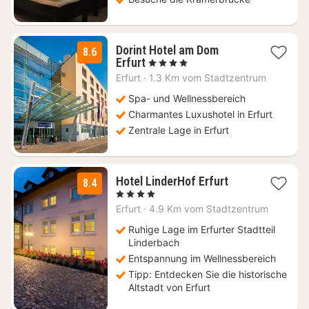
Dorint Hotel am Dom
8.6
1
Erfurt
, 4 Sterne
Nacht
Erfurt
·
1.3 Km vom Stadtzentrum
ab
145,95
Spa- und Wellnessbereich
€
Charmantes Luxushotel in Erfurt
Zentrale Lage in Erfurt
1
Hotel LinderHof Erfurt
8.4
Nacht
, 4 Sterne
ab
Erfurt
·
4.9 Km vom Stadtzentrum
131,25
€
Ruhige Lage im Erfurter Stadtteil
Linderbach
Entspannung im Wellnessbereich
Tipp: Entdecken Sie die historische
Altstadt von Erfurt