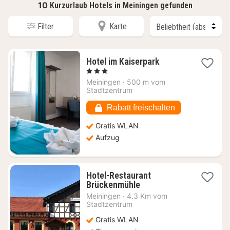
10
Kurzurlaub Hotels in Meiningen gefunden
Filter
Karte
1
Hotel im Kaiserpark
Nacht
, 3 Sterne
ab
Meiningen
·
500 m vom
83,18
Stadtzentrum
€
Rabatt freischalten
Gratis WLAN
Aufzug
Hotel-Restaurant
1
Brückenmühle
Nacht
Meiningen
·
4.3 Km vom
ab
Stadtzentrum
102,80
Gratis WLAN
€