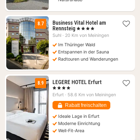
Business Vital Hotel am
8.7
1
Rennsteig
, 4 Sterne
Nacht
Suhl
·
20 Km von Meiningen
ab
130
Im Thüringer Wald
€
Entspannen in der Sauna
Radtouren und Wanderungen
1
LEGERE HOTEL Erfurt
8.9
Nacht
, 4 Sterne
ab
Erfurt
·
58.6 Km von Meiningen
110,25
€
Rabatt freischalten
Ideale Lage in Erfurt
Moderne Einrichtung
Well-Fit-Area