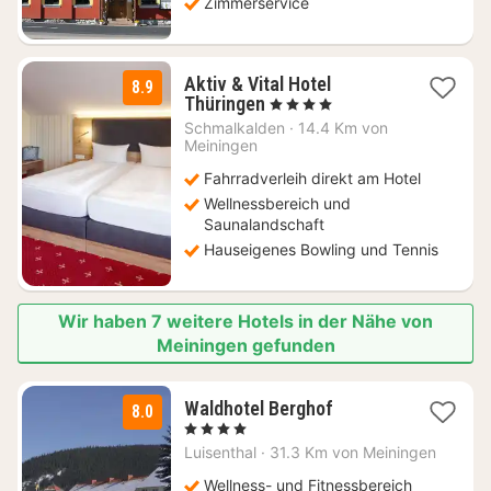
Zimmerservice
Aktiv & Vital Hotel
8.9
2
Thüringen
, 4 Sterne
Nächte
Schmalkalden
·
14.4 Km von
ab
Meiningen
179
Fahrradverleih direkt am Hotel
€
Wellnessbereich und
Saunalandschaft
Hauseigenes Bowling und Tennis
Wir haben 7 weitere Hotels in der Nähe von
Meiningen gefunden
1
Waldhotel Berghof
8.0
Nacht
, 4 Sterne
ab
Luisenthal
·
31.3 Km von Meiningen
69
€
Wellness- und Fitnessbereich