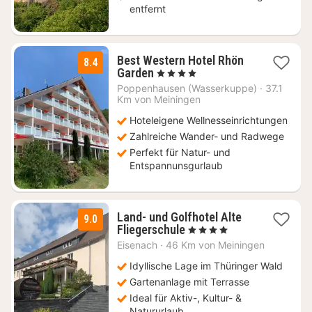
entfernt
Best Western Hotel Rhön
8.4
1
Garden
, 4 Sterne
Nacht
Poppenhausen (Wasserkuppe)
·
37.1
ab
Km von Meiningen
108,90
Hoteleigene Wellnesseinrichtungen
€
Zahlreiche Wander- und Radwege
Perfekt für Natur- und
Entspannunsgurlaub
Land- und Golfhotel Alte
9.0
1
Fliegerschule
, 4 Sterne
Nacht
Eisenach
·
46 Km von Meiningen
ab
74
Idyllische Lage im Thüringer Wald
€
Gartenanlage mit Terrasse
Ideal für Aktiv-, Kultur- &
Natururlaub