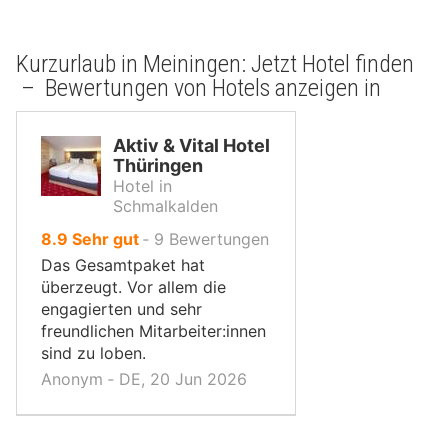
Kurzurlaub in Meiningen: Jetzt Hotel finden
– Bewertungen von Hotels anzeigen in
Aktiv & Vital Hotel
Thüringen
Hotel in
Schmalkalden
von
8.9
Sehr gut
‐
9
Bewertungen
10,
Das Gesamtpaket hat
überzeugt. Vor allem die
engagierten und sehr
freundlichen Mitarbeiter:innen
sind zu loben.
Anonym ‐ DE, 20 Jun 2026