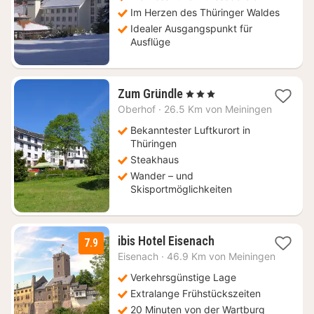
Im Herzen des Thüringer Waldes
Idealer Ausgangspunkt für
Ausflüge
1
Zum Gründle
, 3 Sterne
Nacht
Oberhof
·
26.5 Km von Meiningen
ab
84,55
Bekanntester Luftkurort in
€
Thüringen
Steakhaus
Wander – und
Skisportmöglichkeiten
1
ibis Hotel Eisenach
7.9
Nacht
Eisenach
·
46.9 Km von Meiningen
ab
69
Verkehrsgünstige Lage
€
Extralange Frühstückszeiten
20 Minuten von der Wartburg