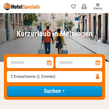
menu
Meine
Favoriten
Kurzurlaub in Meiningen
Anreise
Abreise
2 Erwachsene (1 Zimmer)
Suchen