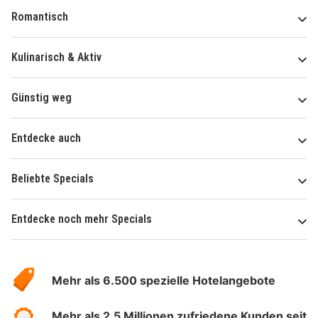
Romantisch
Kulinarisch & Aktiv
Günstig weg
Entdecke auch
Beliebte Specials
Entdecke noch mehr Specials
Über
Hotelspecials
Mehr als 6.500 spezielle Hotelangebote
Mehr als 2,5 Millionen zufriedene Kunden seit