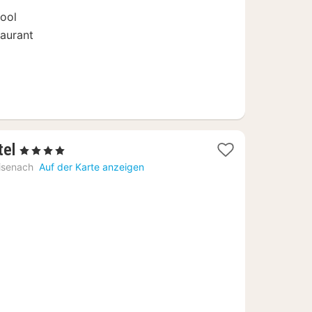
€
Pool
aurant
1
tel
, 4 Sterne
Nacht
isenach
Auf der Karte anzeigen
ab
129
€
s