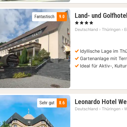
Erfurt: Führung durch das Augustinerkloster & Luthers Zelle
(8)
Land- und Golfhotel
Fantastisch
9.0
, 4 Sterne
Deutschland
›
Thüringen
›
E
Idyllische Lage im Th
Vorheriges Bild
Nächstes Bild
Gartenanlage mit Ter
Ideal für Aktiv-, Kultu
Leonardo Hotel We
Sehr gut
8.6
Deutschland
›
Thüringen
›
W