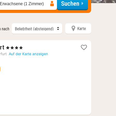
Suchen
 Erwachsene (1 Zimmer)
Karte
n nach
1
rt
, 4 Sterne
Nacht
rfurt
Auf der Karte anzeigen
ab
110,25
€