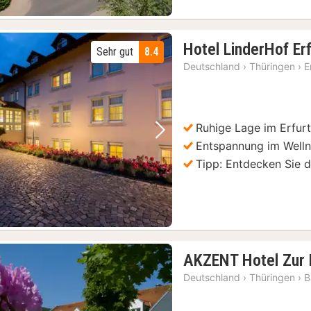
Hotel LinderHof Er
Sehr gut
8.4
Deutschland
›
Thüringen
›
E
Ruhige Lage im Erfurt
Vorheriges Bild
Nächstes Bild
Entspannung im Welln
Tipp: Entdecken Sie di
AKZENT Hotel Zur 
Deutschland
›
Thüringen
›
B