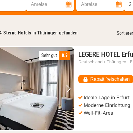
Anreise
Abreise
2
4-Sterne Hotels in Thüringen gefunden
Sortiere
LEGERE HOTEL Erfu
Sehr gut
8.9
Deutschland
›
Thüringen
›
E
Rabatt freischalten
Vorheriges Bild
Nächstes Bild
Ideale Lage in Erfurt
Moderne Einrichtung
Well-Fit-Area