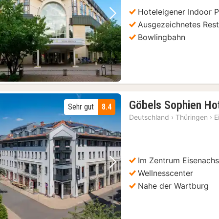
Hoteleigener Indoor 
Vorheriges Bild
Nächstes Bild
Ausgezeichnetes Rest
Bowlingbahn
Göbels Sophien Ho
Sehr gut
8.4
Deutschland
›
Thüringen
›
E
Im Zentrum Eisenach
Vorheriges Bild
Nächstes Bild
Wellnesscenter
Nahe der Wartburg