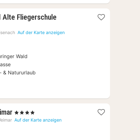
1
 Alte Fliegerschule
Nacht
ab
isenach
Auf der Karte anzeigen
74
€
üringer Wald
rasse
r- & Natururlaub
1
imar
, 4 Sterne
Nacht
eimar
Auf der Karte anzeigen
ab
80