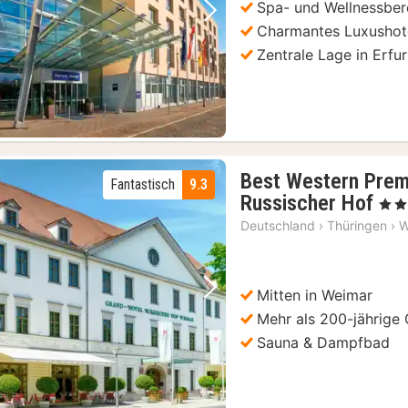
Spa- und Wellnessber
Vorheriges Bild
Nächstes Bild
Charmantes Luxushote
Zentrale Lage in Erfur
Best Western Prem
Fantastisch
9.3
3
Russischer Hof
, 4 St
Nä
Deutschland
›
Thüringen
›
W
ab
10
€
Mitten in Weimar
Vorheriges Bild
Nächstes Bild
Mehr als 200-jährige
Sauna & Dampfbad