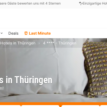
sere Gäste bewerten uns mit 4 Sternen
Einzigartige Ho
Deals
⏰ Last Minute
Hotels in Thüringen
4 **** - Thüringen
s in Thüringen
n!