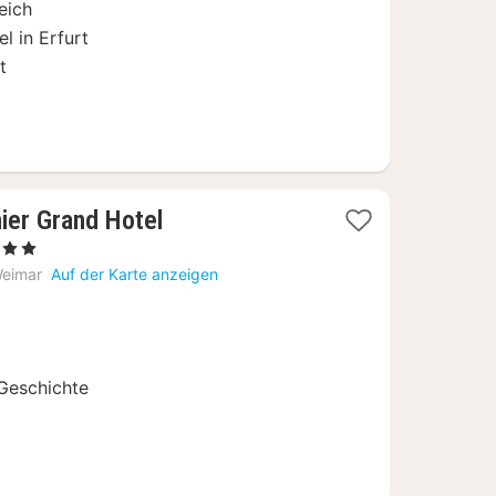
eich
l in Erfurt
t
ier Grand Hotel
erne
chte
eimar
Auf der Karte anzeigen
9,67
 Geschichte