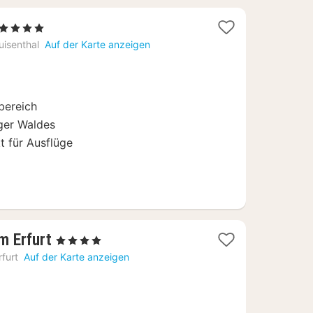
1
, 4 Sterne
Nacht
uisenthal
Auf der Karte anzeigen
ab
69
€
bereich
ger Waldes
t für Ausflüge
1
m Erfurt
, 4 Sterne
Nacht
rfurt
Auf der Karte anzeigen
ab
145,95
€