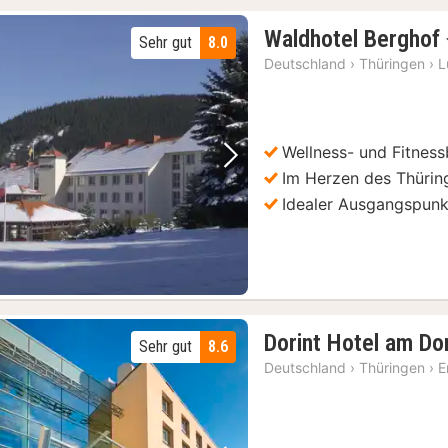
Waldhotel Berghof
Sehr gut
8.0
Deutschland
›
Thüringen
›
L
Wellness- und Fitness
Vorheriges Bild
Nächstes Bild
Im Herzen des Thürin
Idealer Ausgangspunk
Dorint Hotel am Do
Sehr gut
8.6
Deutschland
›
Thüringen
›
E