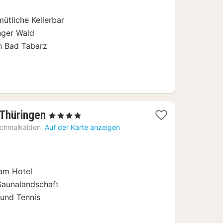
€
ütliche Kellerbar
nger Wald
n Bad Tabarz
2
 Thüringen
, 4 Sterne
Nächte
chmalkalden
Auf der Karte anzeigen
ab
179
€
 am Hotel
Saunalandschaft
und Tennis