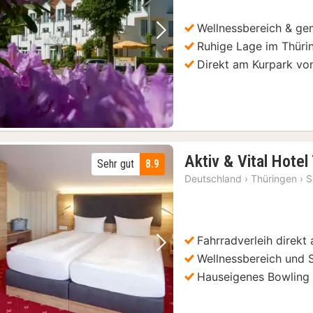
Wellnessbereich & gem
Vorheriges Bild
Nächstes Bild
Ruhige Lage im Thüri
Direkt am Kurpark vo
Aktiv & Vital Hotel
Sehr gut
8.9
Deutschland
›
Thüringen
›
S
Fahrradverleih direkt
Vorheriges Bild
Nächstes Bild
Wellnessbereich und 
Hauseigenes Bowling 