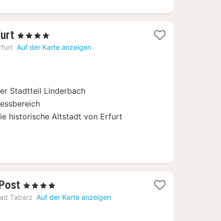
1
furt
, 4 Sterne
Nacht
rfurt
Auf der Karte anzeigen
ab
131,25
€
er Stadtteil Linderbach
essbereich
e historische Altstadt von Erfurt
1
Post
, 4 Sterne
Nacht
ad Tabarz
Auf der Karte anzeigen
ab
145,60