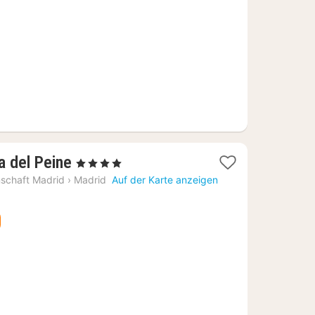
€
1
a del Peine
, 4 Sterne
Nacht
schaft Madrid
›
Madrid
Auf der Karte anzeigen
ab
115,27
€