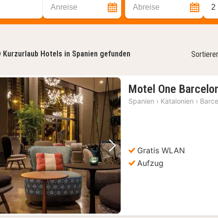
Anreise
Abreise
2
0
Kurzurlaub Hotels in Spanien gefunden
Sortiere
Motel One Barcelon
Spanien
›
Katalonien
›
Barce
Gratis WLAN
Vorheriges Bild
Nächstes Bild
Aufzug