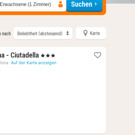
Suchen
 Erwachsene (1 Zimmer)
Karte
n nach
1
a - Ciutadella
, 3 Sterne
Nacht
lona
Auf der Karte anzeigen
ab
120
€