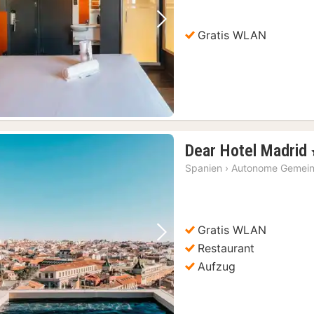
Vorheriges Bild
Nächstes Bild
Gratis WLAN
Dear Hotel Madrid
Spanien
›
Autonome Gemein
Gratis WLAN
Vorheriges Bild
Nächstes Bild
Restaurant
Aufzug