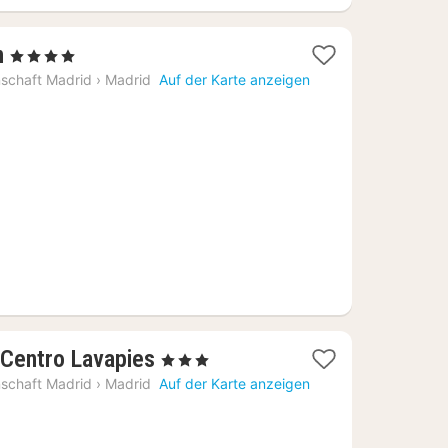
1
n
, 4 Sterne
Nacht
schaft Madrid
›
Madrid
Auf der Karte anzeigen
ab
94
€
1
 Centro Lavapies
, 3 Sterne
Nacht
schaft Madrid
›
Madrid
Auf der Karte anzeigen
ab
63,17