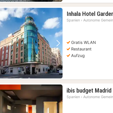
Inhala Hotel Garde
Spanien
›
Autonome Gemein
Gratis WLAN
Vorheriges Bild
Nächstes Bild
Restaurant
Aufzug
ibis budget Madrid
Spanien
›
Autonome Gemein