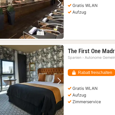
Gratis WLAN
Vorheriges Bild
Nächstes Bild
r 48-stündige Hop-On/Hop-Off-Bustour
(164)
Aufzug
Barcelona: Eintrittskarte für die Sagrada Familia mit Audioguide
(164)
Barcelona: Tour durch die Altstadt mit Tapas und Getränken
(164)
Barcelona: Führung durch die Brauerei Estrella Damm mit Verkostung
(164)
The First One Madr
Spanien
›
Autonome Gemein
Rabatt freischalten
Vorheriges Bild
Nächstes Bild
Gratis WLAN
Aufzug
Zimmerservice