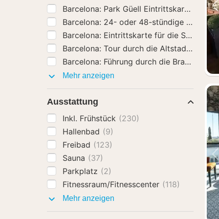
Barcelona: Park Güell Eintrittskarte
(164)
Barcelona: 24- ode
Aktivitäten
Mehr anzeigen
Ausstattung
Inkl. Frühstück
(230)
Hallenbad
(9)
Freibad
(123)
Sauna
(37)
Parkplatz
(2)
Fitnessraum/Fitnesscenter
(118)
Ausstattung
Mehr anzeigen