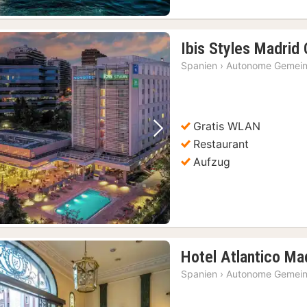
Ibis Styles Madrid 
Spanien
›
Autonome Gemein
Gratis WLAN
Vorheriges Bild
Nächstes Bild
Restaurant
Aufzug
Hotel Atlantico Ma
Spanien
›
Autonome Gemein