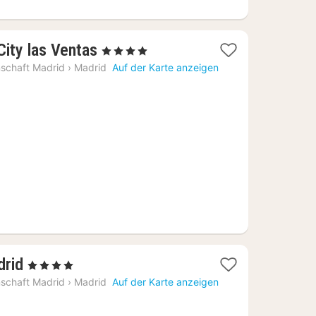
1
City las Ventas
, 4 Sterne
Nacht
schaft Madrid
›
Madrid
Auf der Karte anzeigen
ab
81,16
€
1
drid
, 4 Sterne
Nacht
schaft Madrid
›
Madrid
Auf der Karte anzeigen
ab
193,15