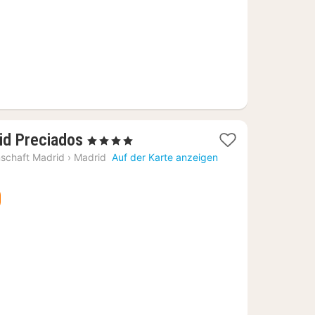
1
id Preciados
, 4 Sterne
Nacht
schaft Madrid
›
Madrid
Auf der Karte anzeigen
ab
100,17
€