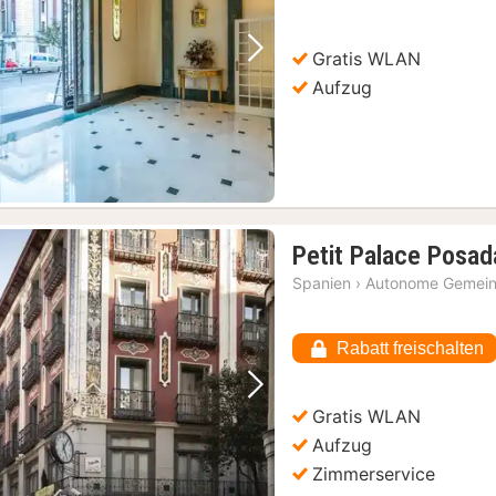
Gratis WLAN
Vorheriges Bild
Nächstes Bild
Aufzug
Petit Palace Posad
Spanien
›
Autonome Gemein
Rabatt freischalten
Vorheriges Bild
Nächstes Bild
Gratis WLAN
Aufzug
Zimmerservice