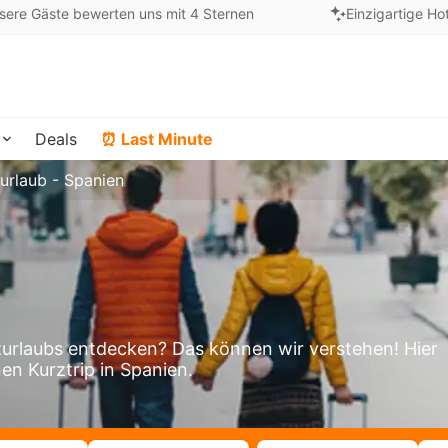
sere Gäste bewerten uns mit 4 Sternen
Einzigartige Ho
Deals
⏰ Last Minute
urlaub - Spanien
urlaubs entdecken? Das können wir verstehen! Hier
nen Kurztrip in Spanien.