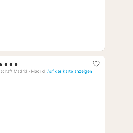
€
1
, 4 Sterne
Nacht
schaft Madrid
›
Madrid
Auf der Karte anzeigen
ab
125,88
€