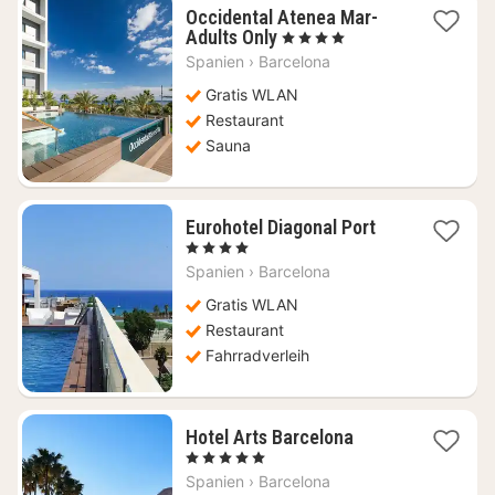
Occidental Atenea Mar-
1
Adults Only
, 4 Sterne
Nacht
Spanien
›
Barcelona
ab
177,75
Gratis WLAN
€
Restaurant
Sauna
1
Eurohotel Diagonal Port
Nacht
, 4 Sterne
ab
Spanien
›
Barcelona
168,56
€
Gratis WLAN
Restaurant
Fahrradverleih
1
Hotel Arts Barcelona
Nacht
, 5 Sterne
ab
Spanien
›
Barcelona