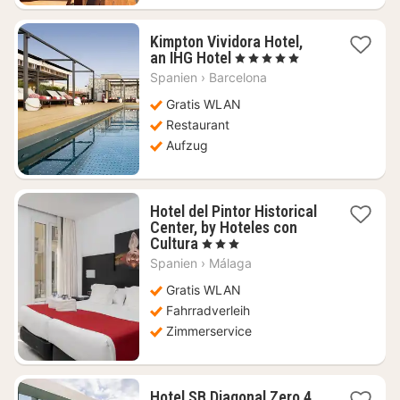
Kimpton Vividora Hotel,
1
an IHG Hotel
, 5 Sterne
Nacht
Spanien
›
Barcelona
ab
183,64
Gratis WLAN
€
Restaurant
Aufzug
Hotel del Pintor Historical
Center, by Hoteles con
1
Cultura
, 3 Sterne
Nacht
Spanien
›
Málaga
ab
142,86
Gratis WLAN
€
Fahrradverleih
Zimmerservice
Hotel SB Diagonal Zero 4