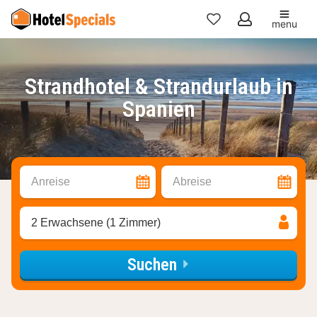
menu
Meine
Favoriten
Strandhotel & Strandurlaub in
Spanien
Anreise
Abreise
2 Erwachsene (1 Zimmer)
Suchen