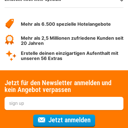
Über
Hotelspecials
Mehr als 6.500 spezielle Hotelangebote
Mehr als 2,5 Millionen zufriedene Kunden seit
20 Jahren
Erstelle deinen einzigartigen Aufenthalt mit
unseren 56 Extras
Jetzt für den Newsletter anmelden und
kein Angebot verpassen
Für den Newsl
Jetzt anmelden