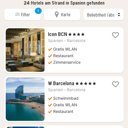
24
Hotels am Strand in Spanien gefunden
1
Filter
Karte
1
Icon BCN
, 4 Sterne
Nacht
Spanien
›
Barcelona
ab
178,56
Gratis WLAN
€
Restaurant
Zimmerservice
1
W Barcelona
, 5 Sterne
Nacht
Spanien
›
Barcelona
ab
372,75
Schwimmbad
€
Gratis WLAN
Restaurant