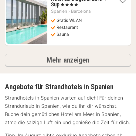
1
Sup
, 4 Sterne
Nacht
Spanien
›
Barcelona
ab
116,36
Gratis WLAN
€
Restaurant
Sauna
Ergebnisse
Mehr anzeigen
Angebote für Strandhotels in Spanien
Strandhotels in Spanien warten auf dich! Für deinen
Strandurlaub in Spanien, wie du ihn dir wünschst.
Buche dein gemütliches Hotel am Meer in Spanien,
atme die salzige Luft ein und genieße die Zeit für dich.
Tipp: Im August gibt’s exklusive Angebote schon ab