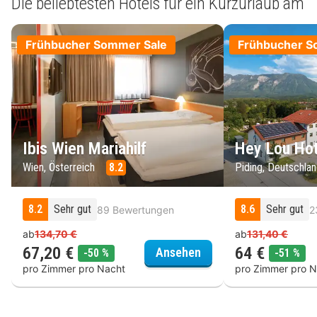
Die beliebtesten Hotels für ein Kurzurlaub am
Frühbucher Sommer Sale
Frühbucher S
Ibis Wien Mariahilf
Hey Lou Hot
Wien, Österreich
8.2
Piding, Deutschla
8.2
Sehr gut
8.6
Sehr gut
89 Bewertungen
2
ab
134,70 €
ab
131,40 €
67,20 €
64 €
Ibis Wien Mariahilf
Ansehen
Rabatt
Rab
-50 %
-51 %
pro Zimmer pro Nacht
pro Zimmer pro N