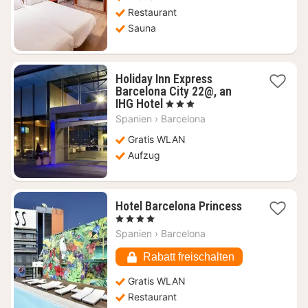
Restaurant
Sauna
Holiday Inn Express
Barcelona City 22@, an
1
IHG Hotel
, 3 Sterne
Nacht
Spanien
›
Barcelona
ab
150,91
Gratis WLAN
€
Aufzug
1
Hotel Barcelona Princess
Nacht
, 4 Sterne
ab
Spanien
›
Barcelona
176,65
€
Rabatt freischalten
Gratis WLAN
Restaurant