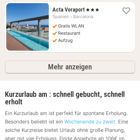
1
Acta Voraport
, 3 Sterne
Nacht
Spanien
›
Barcelona
ab
142,04
Gratis WLAN
€
Restaurant
Aufzug
Ergebnisse
Mehr anzeigen
Kurzurlaub am : schnell gebucht, schnell
erholt
Ein Kurzurlaub am ist perfekt für spontane Erholung.
Besonders beliebt ist ein
Wochenende zu zweit
. Eine
solche Kurzreise bietet Urlaub ohne große Planung,
aber mit viel Erholung. Finde Angebote ab 106€ im