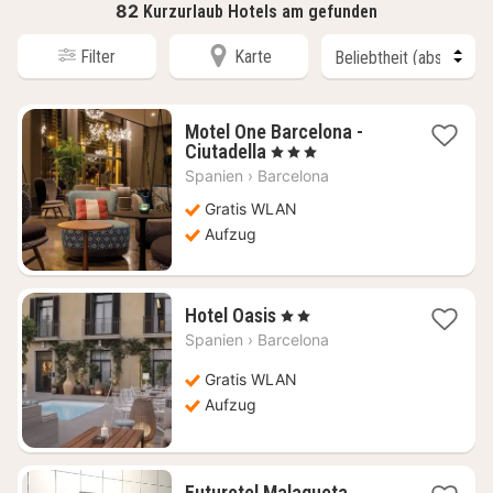
82
Kurzurlaub Hotels am gefunden
Filter
Karte
Motel One Barcelona -
1
Ciutadella
, 3 Sterne
Nacht
Spanien
›
Barcelona
ab
120
Gratis WLAN
€
Aufzug
1
Hotel Oasis
, 2 Sterne
Nacht
Spanien
›
Barcelona
ab
121,02
Gratis WLAN
€
Aufzug
Futurotel Malagueta