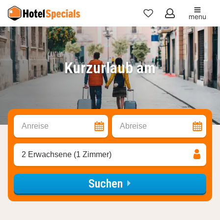
menu
Meine
Favoriten
Kurzurlaub am
Anreise
Abreise
2 Erwachsene (1 Zimmer)
Suchen