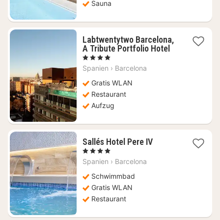
Sauna
Labtwentytwo Barcelona,
1
A Tribute Portfolio Hotel
Nacht
, 4 Sterne
ab
Spanien
›
Barcelona
154,31
€
Gratis WLAN
Restaurant
Aufzug
1
Sallés Hotel Pere IV
Nacht
, 4 Sterne
ab
Spanien
›
Barcelona
153,21
€
Schwimmbad
Gratis WLAN
Restaurant