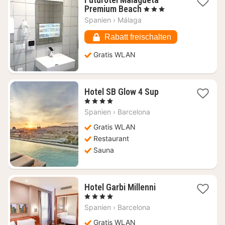
1
Premium Beach
, 3 Sterne
Nacht
Spanien
›
Málaga
ab
109,58
Rabatt freischalten
€
Gratis WLAN
1
Hotel SB Glow 4 Sup
Nacht
, 4 Sterne
ab
Spanien
›
Barcelona
145,46
€
Gratis WLAN
Restaurant
Sauna
1
Hotel Garbi Millenni
Nacht
, 4 Sterne
ab
Spanien
›
Barcelona
134,03
€
Gratis WLAN